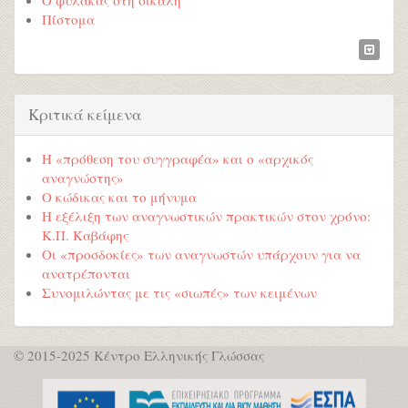
Ο φύλακας στη σίκαλη
Πίστομα
Κριτικά κείμενα
Η «πρόθεση του συγγραφέα» και ο «αρχικός
αναγνώστης»
Ο κώδικας και το μήνυμα
Η εξέλιξη των αναγνωστικών πρακτικών στον χρόνο:
Κ.Π. Καβάφης
Οι «προσδοκίες» των αναγνωστών υπάρχουν για να
ανατρέπονται
Συνομιλώντας με τις «σιωπές» των κειμένων
© 2015-2025 Κέντρο Ελληνικής Γλώσσας