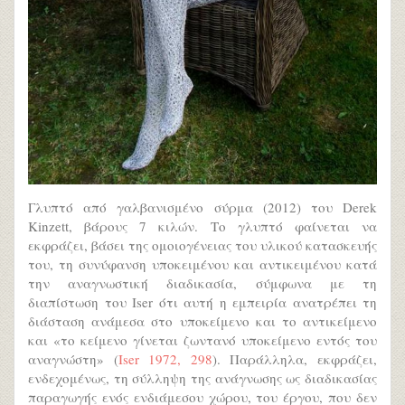
Γλυπτό από γαλβανισμένο σύρμα (2012) του Derek
Kinzett, βάρους 7 κιλών. Το γλυπτό φαίνεται να
εκφράζει, βάσει της ομοιογένειας του υλικού κατασκευής
του, τη συνύφανση υποκειμένου και αντικειμένου κατά
την αναγνωστική διαδικασία, σύμφωνα με τη
διαπίστωση του Iser ότι αυτή η εμπειρία ανατρέπει τη
διάσταση ανάμεσα στο υποκείμενο και το αντικείμενο
και «το κείμενο γίνεται ζωντανό υποκείμενο εντός του
αναγνώστη» (
Ιser 1972, 298
). Παράλληλα, εκφράζει,
ενδεχομένως, τη σύλληψη της ανάγνωσης ως διαδικασίας
παραγωγής ενός ενδιάμεσου χώρου, του έργου, που δεν