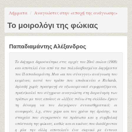
Λήμματα
Αναγνώστες στην «εποχή της ανάγνωσης»
Το μοιρολόγι της φώκιας
Παπαδιαμάντης Αλέξανδρος
Το διήγημα δημοσιεύτηκε στις αρχές του 20ού αιώνα (1908)
και αποτελεί ένα από τα πιο πολυδιαβασμένα διηγήματα
του Παπαδιαμάντη. Μια «εκ του σύνεγγυς» ανάγνωση του
κειμένου, κατά τον τρόπο που υποδεικνύει ο Richards,
δηλαδή χωρίς προσφυγή σε εξω-κειμενικά συμφραζόμενα,
προ(σ)καλεί τον σύγχρονο αναγνώστη στη διερεύνηση των
τρόπων με τους οποίους οι «λέξεις πάνω στη σελίδα» έχουν
τη δύναμη να τον διεγείρουν συναισθηματικά: οι
αναφορές, λ.χ., στον χώρο και τον χρόνο της δράσης, τα
στοιχεία που συγκροτούν τα πρόσωπα και η συμβολική
υπόσταση της φώκιας, καθώς και οι εικόνες που διαδέχονται
η μία την άλλη αποτελούν ένα σκηνικό με έντονα