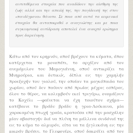
αντιτιθέμενα στοιχεία που αναδίδουν την αίσθηση της
ζωής αλλά και την απειλή της, την παγίδευσή της στον
«πανδέγμονα» θάνατο. Σε ποια από αυτά τα κειμενικά
στοιχεία θα ανταποκριθεί ο αναγνώστης και με ποια
συγκινησιακή αντίδραση αποτελεί ένα ανοιχτό ερώτημα
προς διερεύνηση.
Κάτω από τον κρημνόν, οπού βρέχουν τα κύματα, όπου
κατέρχεται το μονοπάτι, το αρχίζον από τον
ανεμόμυλον του Μαμογιάννη, οπού αντικρίζει τα
Μνημούρια, και δυτικώς, δίπλα εις την χαμηλήν
προεξοχήν του γιαλού, την οποίαν τα μαγκόπαιδα του
χωρίου, οπού δεν παύουν από πρωίας μέχρις εσπέρας,
όλον το θέρος, να κολυμβούν εκεί τριγύρω, ονομάζουν
το Κοχύλι —φαίνεται να έχη τοιούτον σχήμα—
κατέβαινε το βράδυ βράδυ η γρια-Λούκαινα, μία
χαροκαμένη πτωχή γραία, κρατούσα υπό την μασχάλην
μίαν αβασταγήν διά να πλύνη τα μάλλινα σινδόνιά της
εις το κύμα το αλμυρόν, είτα να τα ξεγλυκάνη εις την
μικράν βρύσιν, το Γλυφονέρι, οπού δακρύζει από τον