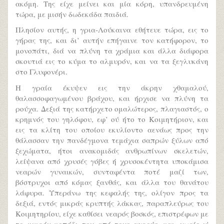
ακόμη. Της είχε μείνει και μία κόρη, υπανδρευμένη
τώρα, με μισήν δωδεκάδα παιδιά.
Πλησίον αυτής, η γρια-Λούκαινα εθήτευε τώρα, εις το
γήρας της, και δι’ αυτήν επήγαινε τον κατήφορον, το
μονοπάτι, διά να πλύνη τα χράμια και άλλα διάφορα
σκουτιά εις το κύμα το αλμυρόν, και να τα ξεγλυκάνη
στο Γλυφονέρι.
Η γραία έκυψεν εις την άκρην χθαμαλού,
θαλασσοφαγωμένου βράχου, και ήρχισε να πλύνη τα
ρούχα. Δεξιά της κατήρχετο ομαλώτερος, πλαγιαστός, ο
κρημνός του γηλόφου, εφ’ ού ήτο το Κοιμητήριον, και
εις τα κλίτη του οποίου εκυλίοντο αενάως προς την
θάλασσαν την πανδέγμονα τεμάχια σαπρών ξύλων από
ξεχώματα, ήτοι ανακομιδάς ανθρωπίνων σκελετών,
λείψανα από χρυσές γόβες ή χρυσοκέντητα υποκάμισα
νεαρών γυναικών, συνταφέντα ποτέ μαζί των,
βόστρυχοι από κόμας ξανθάς, και άλλα του θανάτου
λάφυρα. Υπεράνω της κεφαλής της, ολίγον προς τα
δεξιά, εντός μικράς κρυπτής λάκκας, παραπλεύρως του
Κοιμητηρίου, είχε καθίσει νεαρός βοσκός, επιστρέφων με
το μικρόν κοπάδι του από τους αγρούς, και, χωρίς ν'