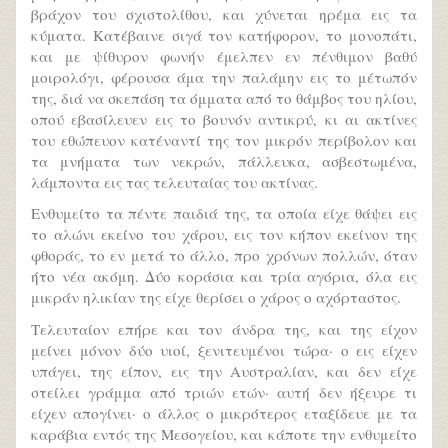
βράχον του σχιστολίθου, και χύνεται ηρέμα εις τα
κύματα. Κατέβαινε σιγά τον κατήφορον, το μονοπάτι,
και με ψίθυρον φωνήν έμελπεν εν πένθιμον βαθύ
μοιρολόγι, φέρουσα άμα την παλάμην εις το μέτωπόν
της, διά να σκεπάση τα όμματα από το θάμβος του ηλίου,
οπού εβασίλευεν εις το βουνόν αντικρύ, κι αι ακτίνες
του εθώπευον κατέναντί της τον μικρόν περίβολον και
τα μνήματα των νεκρών, πάλλευκα, ασβεστωμένα,
λάμποντα εις τας τελευταίας του ακτίνας.
Ενθυμείτο τα πέντε παιδιά της, τα οποία είχε θάψει εις
το αλώνι εκείνο του χάρου, εις τον κήπον εκείνον της
φθοράς, το εν μετά το άλλο, προ χρόνων πολλών, όταν
ήτο νέα ακόμη. Δύο κοράσια και τρία αγόρια, όλα εις
μικράν ηλικίαν της είχε θερίσει ο χάρος ο αχόρταστος.
Τελευταίον επήρε και τον άνδρα της, και της είχον
μείνει μόνον δύο υιοί, ξενιτευμένοι τώρα· ο εις είχεν
υπάγει, της είπον, εις την Αυστραλίαν, και δεν είχε
στείλει γράμμα από τριών ετών· αυτή δεν ήξευρε τι
είχεν απογίνει· ο άλλος ο μικρότερος εταξίδευε με τα
καράβια εντός της Μεσογείου, και κάποτε την ενθυμείτο