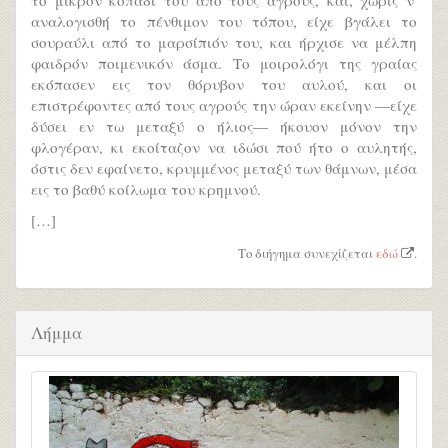
αναλογισθή το πένθιμον του τόπου, είχε βγάλει το
σουραύλι από το μαρσίπιόν του, και ήρχισε να μέλπη
φαιδρόν ποιμενικόν άσμα. Το μοιρολόγι της γραίας
εκόπασεν εις τον θόρυβον του αυλού, και οι
επιστρέφοντες από τους αγρούς την ώραν εκείνην —είχε
δύσει εν τω μεταξύ ο ήλιος— ήκουον μόνον την
φλογέραν, κι εκοίταζον να ιδώσι πού ήτο ο αυλητής,
όστις δεν εφαίνετο, κρυμμένος μεταξύ των θάμνων, μέσα
εις το βαθύ κοίλωμα του κρημνού.
[…]
Το διήγημα συνεχίζεται
εδώ
.
Λήμμα