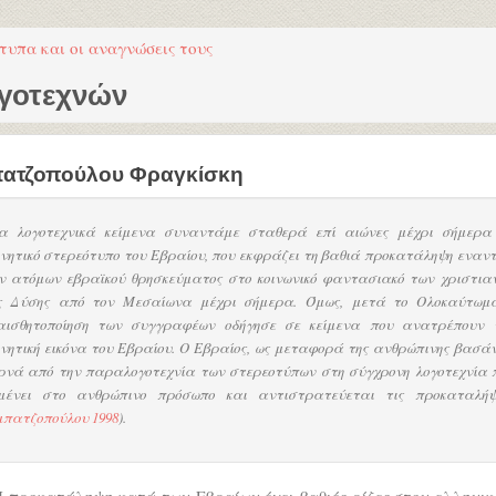
τυπα και οι αναγνώσεις τους
ογοτεχνών
ατζοπούλου Φραγκίσκη
α λογοτεχνικά κείμενα συναντάμε σταθερά επί αιώνες μέχρι σήμερα
νητικό στερεότυπο του Εβραίου, που εκφράζει τη βαθιά προκατάληψη εναντ
ν ατόμων εβραϊκού θρησκεύματος στο κοινωνικό φαντασιακό των χριστια
ς Δύσης από τον Μεσαίωνα μέχρι σήμερα. Όμως, μετά το Ολοκαύτωμ
αισθητοποίηση των συγγραφέων οδήγησε σε κείμενα που ανατρέπουν 
νητική εικόνα του Εβραίου. Ο Εβραίος, ως μεταφορά της ανθρώπινης βασάν
ρνά από την παραλογοτεχνία των στερεοτύπων στη σύγχρονη λογοτεχνία 
μένει στο ανθρώπινο πρόσωπο και αντιστρατεύεται τις προκαταλήψ
πατζοπούλου 1998
).
 προκατάληψη κατά των Εβραίων έχει βαθιές ρίζες στον ελληνι