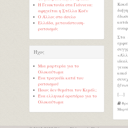
Κοκά
Η Γενοκτονία στα Γιάννενα:
διήγ
αφηγείται η Στέλλα Κοέν
έδωσ
Ο Άλλος στο άσυλο
κατά
Ελλάδα, μετανάστευση-
αναφ
ρατσισμός
Στα 
εμφα
συγγ
Ήχος
«Άλλ
ιδεο
Μια μαρτυρία για το
γενο
Ολοκαύτωμα
κακό
Ένα τραγούδι κατά του
συνε
ρατσισμού
ξένων
Ποιος δεν θυμάται τον Κεμάλ;
[…]
Ένα ελληνικό ορατόριο για το
Ολοκαύτωμα
Φρα
Μαρτίο