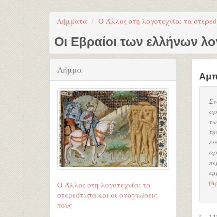
Λήμματα
Ο Άλλος στη λογοτεχνία: τα στερεό
Οι Εβραίοι των ελλήνων λ
Λήμμα
Αμπ
Στ
αρ
τω
τη
ευ
αρ
πε
εμ
(
Αμ
Ο Άλλος στη λογοτεχνία: τα
στερεότυπα και οι αναγνώσεις
τους
[…] Η