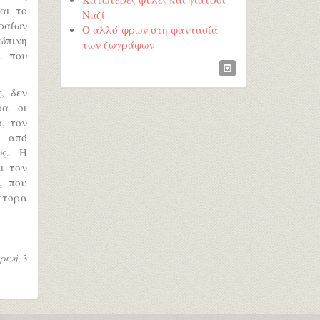
αι το
Ναζί
ραίων
Ο αλλό-φρων στη φαντασία
ώπινη
των ζωγράφων
α που
, δεν
ρα οι
, τον
ω από
υς. Η
ι τον
, που
κτορα
ρινή
, 3