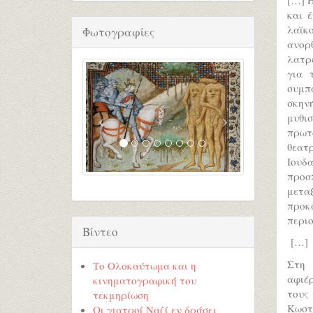
και 
λαϊκ
Φωτογραφίες
ανορ
λατρε
για 
συμπα
σκην
μυθ
πρωτ
θεατ
Ιουδα
προσ
μετ
προκ
περιο
Βίντεο
[…]
Στη 
Τo Ολοκαύτωμα και η
αφιέρ
κινηματογραφική του
τους
τεκμηρίωση
Κωστ
Οι γιατροί Ναζί εν δράσει