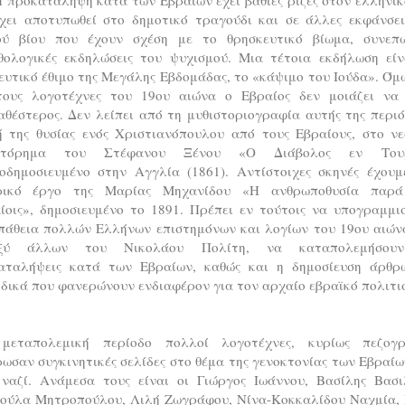
έχει αποτυπωθεί στο δημοτικό τραγούδι και σε άλλες εκφάνσει
ού βίου που έχουν σχέση με το θρησκευτικό βίωμα, συνεπ
θολογικές εκδηλώσεις του ψυχισμού. Μια τέτοια εκδήλωση είν
υτικό έθιμο της Μεγάλης Εβδομάδας, το «κάψιμο του Ιούδα». Όμ
τους λογοτέχνες του 19ου αιώνα ο Εβραίος δεν μοιάζει να 
θέστερος. Δεν λείπει από τη μυθιστοριογραφία αυτής της περι
ή της θυσίας ενός Χριστιανόπουλου από τους Εβραίους, στο νε
ιστόρημα του Στέφανου Ξένου «Ο Διάβολος εν Τουρ
οδημοσιευμένο στην Αγγλία (1861). Αντίστοιχες σκηνές έχουμ
ρικό έργο της Μαρίας Μηχανίδου «Η ανθρωποθυσία παρά
ίοις», δημοσιευμένο το 1891. Πρέπει εν τούτοις να υπογραμμι
πάθεια πολλών Ελλήνων επιστημόνων και λογίων του 19ου αιώνα
αξύ άλλων του Νικολάου Πολίτη, να καταπολεμήσουν
αταλήψεις κατά των Εβραίων, καθώς και η δημοσίευση άρθρ
δικά που φανερώνουν ενδιαφέρον για τον αρχαίο εβραϊκό πολιτι
μεταπολεμική περίοδο πολλοί λογοτέχνες, κυρίως πεζογρ
ωσαν συγκινητικές σελίδες στο θέμα της γενοκτονίας των Εβραί
 ναζί. Ανάμεσα τους είναι οι Γιώργος Ιωάννου, Βασίλης Βασιλ
ούλα Μητροπούλου, Λιλή Ζωγράφου, Νίνα-Κοκκαλίδου Ναχμία, 