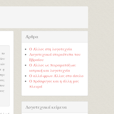
Άρθρα
Ο Άλλος στη λογοτεχνία
 το
Λογοτεχνικά στερεότυπα του
ίον
Εβραίου
νών
Ο Άλλος ως πειραματόζωο:
α η
ιατρική και λογοτεχνία
την
Ο αλλό-φρων Άλλος στο άσυλο
ου,
Ο πρόσφυγας και η άλλη μας
που
πλευρά
εις
Λογοτεχνικά κείμενα
κό λαό