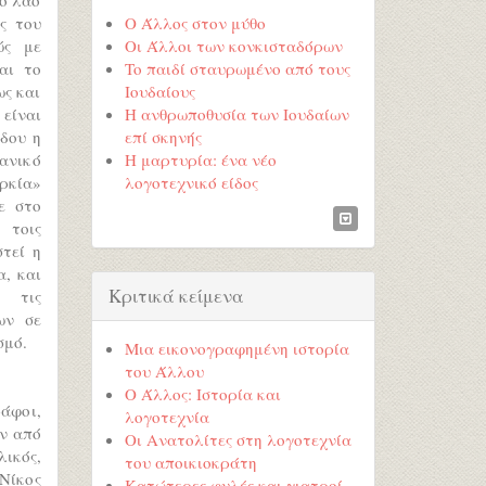
ς του
Ο Άλλος στον μύθο
ώς με
Οι Άλλοι των κονκισταδόρων
αι το
To παιδί σταυρωμένο από τους
ως και
Ιουδαίους
είναι
Η ανθρωποθυσία των Ιουδαίων
όδου η
επί σκηνής
ανικό
Η μαρτυρία: ένα νέο
κία»
λογοτεχνικό είδος
ε στο
 τοις
στεί η
, και
Κριτικά κείμενα
 τις
ων σε
σμό.
Μια εικονογραφημένη ιστορία
του Άλλου
Ο Άλλος: Ιστορία και
άφοι,
λογοτεχνία
ων από
Οι Ανατολίτες στη λογοτεχνία
ικός,
του αποικιοκράτη
Νίκος
Κατώτερες φυλές και γιατροί