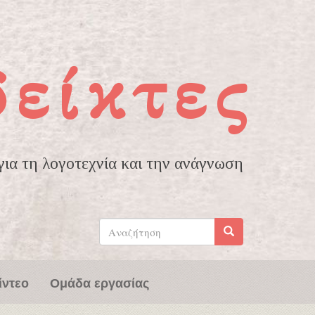
δείκτες
ια τη λογοτεχνία και την ανάγνωση
Φόρμα
αναζήτησης
Αναζήτηση
ίντεο
Ομάδα εργασίας