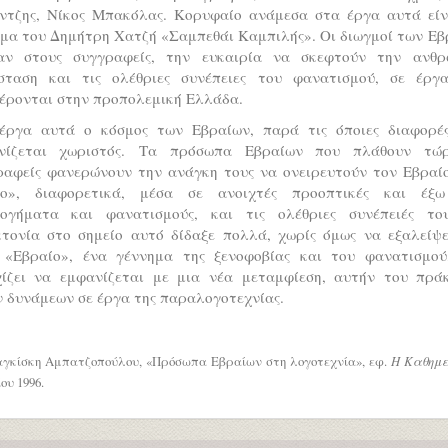
ντζης, Νίκος Μπακόλας. Κορυφαίο ανάμεσα στα έργα αυτά είν
ημα του Δημήτρη Χατζή «Σαμπεθάι Καμπιλής». Οι διωγμοί των Εβ
αν στους συγγραφείς, την ευκαιρία να σκεφτούν την ανθρ
σταση και τις ολέθριες συνέπειες του φανατισμού, σε έργ
έρονται στην προπολεμική Ελλάδα.
έργα αυτά ο κόσμος των Εβραίων, παρά τις όποιες διαφορές
νίζεται χωριστός. Τα πρόσωπα Εβραίων που πλάθουν τώ
ραφείς φανερώνουν την ανάγκη τους να ονειρευτούν τον Εβραίο
ο», διαφορετικά, μέσα σε ανοιχτές προοπτικές και έξ
λογήματα και φανατισμούς, και τις ολέθριες συνέπειές το
κτονία στο σημείο αυτό δίδαξε πολλά, χωρίς όμως να εξαλείψε
 «Εβραίο», ένα γέννημα της ξενοφοβίας και του φανατισμού
χίζει να εμφανίζεται με μια νέα μεταμφίεση, αυτήν του πρά
 δυνάμεων σε έργα της παραλογοτεχνίας.
γκίσκη Αμπατζοπούλου, «Πρόσωπα Εβραίων στη λογοτεχνία», εφ.
Η Καθημε
υ 1996.