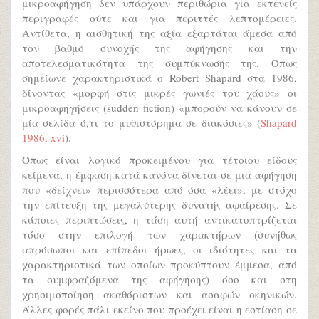
μικροαφήγηση δεν υπάρχουν περιθώρια για εκτενείς
περιγραφές ούτε και για περιττές λεπτομέρειες.
Αντίθετα, η αισθητική της αξία εξαρτάται άμεσα από
τον βαθμό συνοχής της αφήγησης και την
αποτελεσματικότητα της συμπύκνωσής της. Όπως
σημείωνε χαρακτηριστικά ο Robert Shapard στα 1986,
δίνοντας «μορφή στις μικρές γωνιές του χάους» οι
μικροαφηγήσεις (sudden fiction) «μπορούν να κάνουν σε
μία σελίδα ό,τι το μυθιστόρημα σε διακόσιες» (
Shapard
1986, xvi
).
Όπως είναι λογικό προκειμένου για τέτοιου είδους
κείμενα, η έμφαση κατά κανόνα δίνεται σε μια αφήγηση
που «δείχνει» περισσότερα από όσα «λέει», με στόχο
την επίτευξη της μεγαλύτερης δυνατής αφαίρεσης. Σε
κάποιες περιπτώσεις, η τάση αυτή αντικατοπτρίζεται
τόσο στην επιλογή των χαρακτήρων (συνήθως
απρόσωποι και επίπεδοι ήρωες, οι ιδιότητες και τα
χαρακτηριστικά των οποίων προκύπτουν έμμεσα, από
τα συμφραζόμενα της αφήγησης) όσο και στη
χρησιμοποίηση ακαθόριστων και ασαφών σκηνικών.
Άλλες φορές πάλι εκείνο που προέχει είναι η εστίαση σε