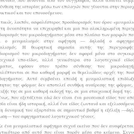
ύνθεση της ιστορίας μέσω των επιλογών που γίνονται στην περιο
ικτικού και του υπονοούμενου.
τικώς, λοιπόν, ασφαλέστερος προσδιορισμός του όρου «μινιμαλ
 τη δυνατότητα να επιχειρηθεί και μια πιο ολοκληρωμένη περι
ιορισμός του μικροδιηγήματος μέσα στο πλαίσιο των μορφών πο
ι ο μινιμαλισμός στην αφήγηση — δηλαδή ο αφηγημα
μαλισμός. Η θεωρητική σημασία αυτής της περιγραφή
διορισμού του μικροδιηγήματος δεν αφορά μόνο στο συγκεκρ
τεχνικό υπο-είδος, αλλά γενικότερα στο λογοτεχνικό είδο
ήματος, εφόσον στον τρόπο σύνθεσης του μικροδιηγή
αλύπτονται σε πιο καθαρή μορφή οι θεμελιώδεις αρχές της ποιη
διηγήματος. Αυτό συμβαίνει επειδή η μινιμαλιστική επιδίωξ
τητας της φόρμας δεν αποτελεί συνθήκη αναίρεσης της φόρμας,
ιξής της σε μια καθαρή εκδοχή της, σε μια στοιχειακή δομή της.
νως, που εξετάζεται εδώ δεν είναι ένα μουσειακό είδος του οπ
ία είναι ήδη ιστορική, αλλά ένα είδος ζωντανό και εξελισσόμεν
τη δυναμική του εξαρτάται σε σημαντικό βαθμό η εξέλιξη —δηλ
ίωση— του αφηγηματικού λογοτεχνικού γένους.
ε ένα μινιμαλιστικό αφήγημα συχνά εκείνο που δεν αναφέρεται
ντικότερο από αυτό που είναι παρόν μέσα στο κείμενο. Συχν