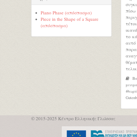
συγκι
πίσω
Piano Phase (απόσπασμα)
περιγ
Piece in the Shape of a Square
τέτο
(απόσπασμα)
ικανό
το κ
αυτό
παρα
αναγ
θέμα
τελικ
Βαγ
μινιμ
Θεωρί
Gutenb
© 2015-2025 Κέντρο Ελληνικής Γλώσσας