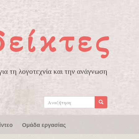
δείκτες
ια τη λογοτεχνία και την ανάγνωση
Φόρμα
αναζήτησης
Αναζήτηση
ίντεο
Ομάδα εργασίας