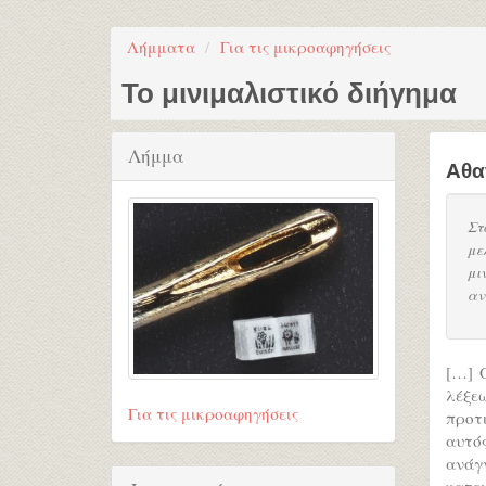
Λήμματα
Για τις μικροαφηγήσεις
Το μινιμαλιστικό διήγημα
Λήμμα
Αθα
Στ
με
μι
αν
[…] 
λέξε
Για τις μικροαφηγήσεις
προτ
αυτό
ανάγ
κατε