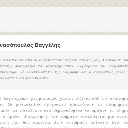
νασόπουλος Βαγγέλης
ο απόσπασμα από το κατατοπιστικό κείμενο του Βαγγέλη Αθανασόπουλου
λετητής σκιαγραφεί τα χαρακτηριστικά γνωρίσματα του αφηγηματι
νιμαλισμού. Η ελλειπτικότητα της αφήγησης και ο ενεργητικός ρόλος 
αγνώστη είναι δύο από αυτά.
Ο λογοτεχνικός μινιμαλισμός χαρακτηρίζεται από την οικονομί
ων: Οι μινιμαλιστές συγγραφείς αποφεύγουν τα επιρρήματ
ιμούν να επιτρέπουν στα συμφραζόμενα να ορίζουν το νόημα
ς ο τρόπος συγκρότησης του νοήματος συνεπάγεται μια ενεργ
νωση που δεν αρκείται στην αντίδραση απέναντι στις δυ
υθύνσεις που δίνονται από τον συγγραφέα, αλλά απαιτεί συμμ