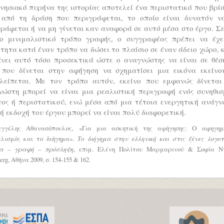
νησιακό πυρήνα της ιστορίας αποτελεί ένα περιστατικό που βρί
 από τη δράση που περιγράφεται, το οποίο είναι δυνατόν ν
ράφεται ή να μη γίνεται καν αναφορά σε αυτό μέσα στο έργο. Σ
ιο μινιμαλιστικό τρόπο γραφής, ο συγγραφέας πρέπει να έχε
τητα κατά έναν τρόπο να δώσει το πλαίσιο σε έναν άδειο χώρο, 
άνει αυτό τόσο προσεκτικά ώστε ο αναγνώστης να είναι σε θέσ
 που δίνεται στην αφήγηση να σχηματίσει μια εικόνα εκείνο
λείπεται. Με τον τρόπο αυτόν, εκείνο που εμφανώς δίνεται
νώστη μπορεί να είναι μια ρεαλιστική περιγραφή ενός συνηθισ
τος ή περιστατικού, ενώ μέσα από μια τέτοια ενεργητική ανάγν
ή εκδοχή του έργου μπορεί να είναι πολύ διαφορετική.
γέλης Αθανασόπουλος, «Για μια ασκητική της αφήγησης: Ο αφηγημ
αλισμός και το διήγημα».
Το διήγημα στην ελληνική και στις ξένες λογοτε
α – γραφή – πρόσληψη
, επιμ. Ελένη Πολίτου Μαρμαρινού & Σοφία Ντ
erg, Αθήνα 2009, σ. 154-155 & 162.