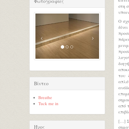
Φωτογραφίες
στη σ
υπαιν
Ο σχε
δίνει
προσδ
πάρε
μινι
προσ
λογο
διηγ
αποκ
του 
απλό
Βίντεο
ανάδε
επομέ
Breathe
σημασ
Tuck me in
από 
επιβ
[…] Σ
Ήχος
σημα