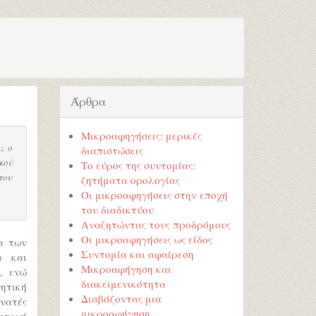
Άρθρα
Μικροαφηγήσεις: μερικές
, ο
διαπιστώσεις
κού
Το εύρος της συντομίας:
του
ζητήματα ορολογίας
Οι μικροαφηγήσεις στην εποχή
του διαδικτύου
Αναζητώντας τους προδρόμους
Οι μικροαφηγήσεις ως είδος
α των
Συντομία και αφαίρεση
α και
Μικροαφήγηση και
, ενώ
διακειμενικότητα
ητική
Διαβάζοντας μια
νατές
μικροαφήγηση
ετοχή