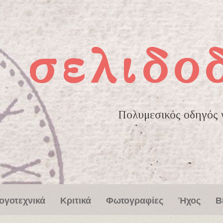
σελιδο
Πολυμεσικός οδηγός γ
ογοτεχνικά
Κριτικά
Φωτογραφίες
Ήχος
Β