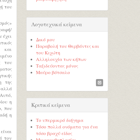
χή του
ισμός»
Λογοτεχνικά κείμενα
γραφή/
υ έχει
Δικό μου
τικός
Παραβολή του Θερβάντες και
ς και
του Κιχώτη
ιμένο
Αλληλουχία των κήπων
ς του
Ταξιδεύοντας μόνος
ματος
Μαύρο βότσαλο
τικής
η της
 αλλά
 Αυτό,
οίου η
Κριτικά κείμενα
ο, που
αδή η
Το υπερμικρό διήγημα
Τόσο πολλά ονόματα για ένα
 είναι
τόσο βραχύ είδος
ά τον
Μικρομυθοπλασία;