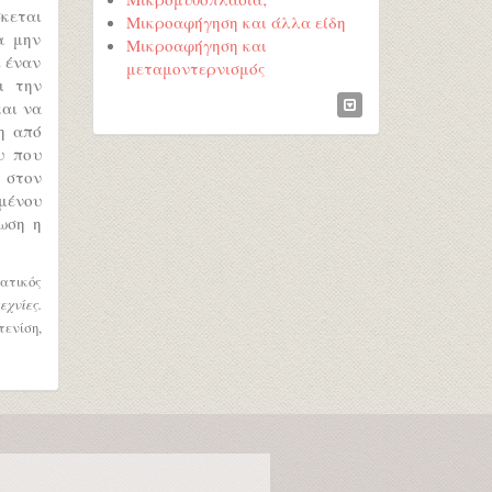
σκεται
Μικροαφήγηση και άλλα είδη
α μην
Μικροαφήγηση και
ε έναν
μεταμοντερνισμός
ι την
και να
η από
υ που
 στον
μένου
ωση η
ατικός
χνίες.
ενίση,