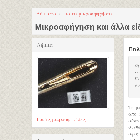
Λήμματα
Για τις μικροαφηγήσεις
Μικροαφήγηση και άλλα εί
Λήμμα
Παλ
Ως
κε
Πα
συ
Το μι
από 
Για τις μικροαφηγήσεις
σύντο
συνθέ
αφορι
άρθρα