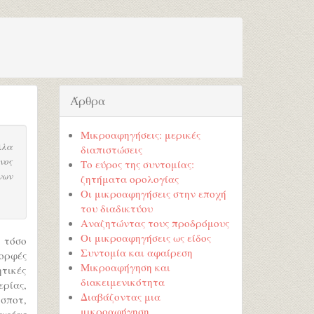
Άρθρα
Μικροαφηγήσεις: μερικές
λλα
διαπιστώσεις
νος
Το εύρος της συντομίας:
νων
ζητήματα ορολογίας
Οι μικροαφηγήσεις στην εποχή
του διαδικτύου
Αναζητώντας τους προδρόμους
Οι μικροαφηγήσεις ως είδος
, τόσο
Συντομία και αφαίρεση
ορφές
Μικροαφήγηση και
ητικές
διακειμενικότητα
ερίας,
Διαβάζοντας μια
 σποτ,
μικροαφήγηση
ραφέας