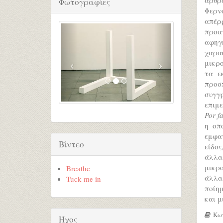
Φωτογραφίες
Φερν
απέρ
προα
αφηγ
χαρα
μικρο
τα ε
προσ
συγγρ
επιμ
Por f
η οπ
εμφα
Βίντεο
είδος
άλλα
μικρο
Breathe
άλλα 
Tuck me in
ποίημ
και μ
Κων
Ήχος