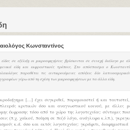
δη
αιολόγος Κωνσταντίνος
 είδος σε εξέλιξη οι μικροαφηγήσεις βρίσκονται σε συνεχή διάλογο με ά
ιμενικά είδη και εκφραστικούς τρόπους. Στο απόσπασμα ο Κωνσταντί
λαιολόγος παραθέτει τις αντικρουόμενες απόψεις δύο λατινοαμερικά
γγραφέων γύρω από τη σχέση των μικροαφηγήσεων με τα άλλα είδη.
κροδιήγημα […] έχει συγκριθεί, παρομοιαστεί ή και ταυτιστεί
πλευράς κριτικών όσο και αναγνωστικού κοινού, με άλλες μ
μης έκφρασης τόσο από το χώρο της λογοτεχνίας: σύντομες ποι
σεις (π.χ. χαϊκού, ποίηση σε πεζό λόγο, ανάγλυφα κ.λπ.), γκρεγκ
σμούς κ.ά. όσο και εκτός λογοτεχνίας: γκράφιτι, διαφημιστικά
 στον περιοδικό τύπο κ.ά. Παρ’ όλα αυτά, ο περουβιανός συγγ