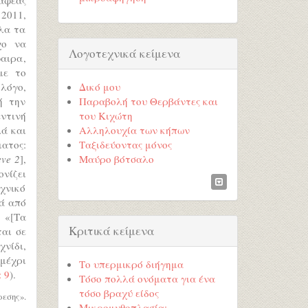
2011,
λα τα
χο να
Λογοτεχνικά κείμενα
αιρα,
με το
 λόγο,
Δικό μου
ή την
Παραβολή του Θερβάντες και
ντινή
του Κιχώτη
λά και
Αλληλουχία των κήπων
ατος:
Ταξιδεύοντας μόνος
eve 2
],
Μαύρο βότσαλο
νίζει
χνικό
κά από
 «[Τα
Κριτικά κείμενα
ται σε
χνίδι,
 μέχρι
Το υπερμικρό διήγημα
 9
).
Τόσο πολλά ονόματα για ένα
τόσο βραχύ είδος
εσης».
Μικρομυθοπλασία;