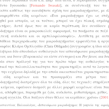
άντο Ιγουασάκι [
Fernando Iwasaki
], σε συνέντευξή του το 
ριπτε καθέτως την οιανδήποτε σχέση του μικροδιηγήματος, με ό
ναφερθέντα είδη κειμένων: «Ένα μικροδιήγημα έχει ως στό
ηθεί μια ιστορία, ως εκ τούτου, μπορεί να έχει πλοκή, ατμόσφ
κτήρες. Αυτά όμως που σε καμία περίπτωση δεν συνάδουν 
διήγημα είναι οι μακροσκελείς αφορισμοί, τα ποιήματα σε πεζό
κτενή ανέκδοτα και οι αμπελοφιλοσοφίες». Αντίθετη με αυτ
πάθεια περιχαράκωσης του μικροδιηγήματος εμφανίζεται η αργε
αφέας Κλάρα Ομπλιγάδο (Clara Obligado) [συγγραφέας η ίδια αλ
ελήτρια δύο σπουδαίων ανθολογιών του ισπανόφωνου μικροδιηγήμ
avor, sea breve
(
Παρακαλώ να είστε σύντομοι
) και
Por favor, sea br
οία στον πρόλογό της για τον πρώτο τόμο της ανθολογίας το
τικά την πολυσυλλεκτικότητα που χαρακτηρίζει αυτό το λογοτε
, την ευχέρεια δηλαδή με την οποία οικειοποιείται χαρακτηριστι
 είδη κειμένων και τα προσαρμόζει στα μέτρα του:
διηγήματα] διατρέχουν όλα τα είδη, όλες τις τεχνικές: στηρίζον
κείμενα, υφαίνουν δεσμούς με άλλες μορφές κειμένων: είναι παι
α, απόφθεγμα, παραμύθι με ζώα, ανέκδοτο, μυθιστόρημα, μύθος,
ικρή αγγελία. Όλα παίζουν όταν θέλεις να κερδίσεις χρόνο» (
2001:
σταντίνος Παλαιολόγος, «Ισπανόφωνο μικροδιήγημα: Η γοητεία της αφαίρ