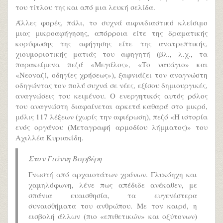
του τίτλου της και από μια λευκή σελίδα.
Άλλες φορές, πάλι, το συχνά αιφνιδιαστικό κλείσιμο
μιας μικροαφήγησης, απόρροια είτε της δραματικής
κορύφωσης της αφήγησης είτε της ανατρεπτικής,
χιουμοριστικής ματιάς του αφηγητή (βλ., λ.χ., τα
παρακείμενα πεζά «Μεγάλος», «Το ναυάγιο» και
«Νεοναζί, οδηγίες χρήσεως»), ξαφνιάζει τον αναγνώστη
οδηγώντας τον πολύ συχνά σε νέες, εξίσου δημιουργικές,
αναγνώσεις του κειμένου. Ο ενεργητικός αυτός ρόλος
του αναγνώστη διαφαίνεται αρκετά καθαρά στο μικρό,
μόλις 117 λέξεων (χωρίς την αφιέρωση), πεζό «Η ιστορία
ενός οργάνου (Μεταγραφή αρμοδίου λήμματος)» του
Αχιλλέα Κυριακίδη.
Στον Γιάννη Βαρβέρη
Γνωστή από αρχαιοτάτων χρόνων. Γλυκόηχη και
χαμηλόφωνη, λένε πως απέδιδε ανέκαθεν, με
σπάνια ευαισθησία, τα ευγενέστερα
συναισθήματα του ανθρώπου. Με τον καιρό, η
εισβολή άλλων (πιο «επιθετικών» και οξύτονων)