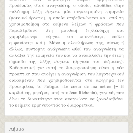
προσδοκίες στον αναγνώστη, ο οποίος αποδίδει στην
πολύσημη λέξη
όργανο
μία συγκεκριμένη ερμηνεία
(μουσικό όργανο), η οποία επιβεβαιώνεται και από τη
χρησιμοποίηση στο κείμενο λέξεων ή φράσεων που
παραπέμπουν στη μουσική («γλυκόηχη και
χαμηλόφωνη», «έργα» και «συνθέσεις», «σόλο
εμφανίσεις» κ.ά.). Μόνο η ολοκλήρωση της, ούτως ή
άλλως, σύντομης ανάγνωσης ωθεί τον αναγνώστη να
αλλάξει την ερμηνεία του και να ανακαλέσει την έτερη
σημασία της λέξης
όργανο
(όργανο του σώματος).
Καθοριστική για αυτή τη διαφοροποίηση είναι η νέα
προοπτική που ανοίγει η αναγνώριση του λογοτεχνικού
διακειμένου που χρησιμοποιείται στο αφήγημα (εν
προκειμένω, το ποίημα «Le coeur de ma mère» [= Η
καρδιά της μητέρας μου] του Jean Richepin), γεγονός που
δίνει τη δυνατότητα στον αναγνώστη να ξαναδιαβάσει
το κείμενο ερμηνεύοντάς το διαφορετικά.
Λήμμα