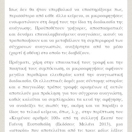
Ίσως δεν θα ήταν υπερβολικό να υποστηρίξουμε πως,
περισσότερο από κάθε άλλο κείμενο, οι μικροαφηγήσεις
ενσωματώνουν στη δομή τους την ίδια τη διαδικασία της
ανάγνωσης. Προϋποθέτουν γρήγορες, αποσπασματικές
και δυνάμει επαναλαμβανόμενες αναγνώσεις, ικανές να
τροποποιήσουν και να μεταβάλουν τη συμπεριφορά των
σύγχρονων αναγνωστών, ανεξάρτητα από το μέσο
(χαρτί ή οθόνη) στο οποίο τις διαβάζουν.
Πράγματι, χάρη στην υπαινικτική τους γραφή και την
ποιητική τους συμπύκνωση, οι μικροαφηγήσεις αφήνουν
μεγάλα περιθώρια ελευθερίας κατά την αναγνωστική
διαδικασία. Οι ελλειπτικές δομές μιας σύντομης ιστορίας
και ο παιγνιώδης τρόπος γραφής ορισμένων εξ αυτών
αποτελούν μια πρόκληση για τον σύγχρονο αναγνώστη,
καθώς καλείται να συμπληρώσει τα κενά της αφήγησης,
να αναδείξει τις σιωπές της, ακόμη και να παράξει ο
ίδιος το τελικό κείμενο, όπως, λ.χ., στην περίπτωση του
«Κειμένου αριθμός 100» από τη συλλογή
Εκατό
του
Γιάννη Ευσταθιάδη (Εκδόσεις Μελάνι 2013), μια
«ιστορία» που αποτελείται από τις τρεις μόλις λέξεις