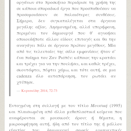
οργάνων στο προσκήνιο περιόρισε τη χρήση της
σε κάποια σποραδικά έργα που προσπαθούσαν να
προσομοιάσουν σε παλαιότερες συνθέσεις.
Σήμερα, δεν συγκαταλέγεται στα όργανα
μεγάλης αξίας. Λησμονημένη, αλλά υπερήφανη,
περιμένει τον δημιουργό που θ’ αγνοήσει
οποιουδήποτε άλλου είδους επιταγές και θα την
αναγάγει πάλι σε όργανο πρώτου μεγέθους. Μία
από τις τελευταίες της σόλο εμφανίσεις ήταν σ’
ένα ποίημα του Ζαν Ρισπέν: κάποιος την κρατάει
και τρέχει για να την πουλήσει, και καθώς τρέχει,
σκοντάφτει, πέφτει χάμω, και τότε αυτή, σε μια
cadenza όλο αυταπάρνηση, τον ρωτάει αν
χτύπησε.
Κυριακίδης 2014, 72-73
Ενταγμένη στη συλλογή με τον τίτλο
Μουσική
(1995)
και πλαισιωμένη από άλλα μυθοπλαστικά κείμενα που
αναφέρονται σε μουσικούς όρους ή θέματα, η
μικροαφήγηση αυτή, ήδη από τον τίτλο της ή μάλλον
εξαιτίας του, δημιουργεί σαφείς ερμηνευτικές