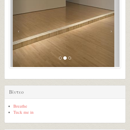
Βίντεο
Breathe
Tuck me in