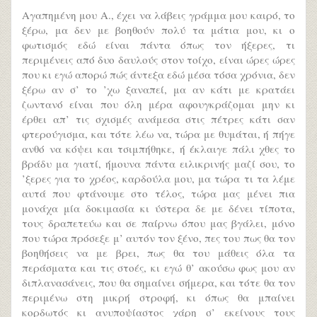
Αγαπημένη μου Α., έχει να λάβεις γράμμα μου καιρό, το
ξέρω, μα δεν με βοηθούν πολύ τα μάτια μου, κι ο
φωτισμός εδώ είναι πάντα όπως τον ήξερες, τι
περιμένεις από δυο δαυλούς στον τοίχο, είναι ώρες ώρες
που κι εγώ απορώ πώς άντεξα εδώ μέσα τόσα χρόνια, δεν
ξέρω αν σ’ το ’χω ξαναπεί, μα αν κάτι με κρατάει
ζωντανό είναι που όλη μέρα αφουγκράζομαι μην κι
έρθει απ’ τις σχισμές ανάμεσα στις πέτρες κάτι σαν
φτερούγισμα, και τότε λέω να, τώρα με θυμάται, ή πήγε
ανθό να κόψει και τσιμπήθηκε, ή έκλαιγε πάλι χθες το
βράδυ μα γιατί, ήμουνα πάντα ειλικρινής μαζί σου, το
’ξερες για το χρέος, καρδούλα μου, μα τώρα τι τα λέμε
αυτά που φτάνουμε στο τέλος, τώρα μας μένει πια
μονάχα μία δοκιμασία κι ύστερα δε με δένει τίποτα,
τους δραπετεύω και σε παίρνω όπου μας βγάλει, μόνο
που τώρα πρόσεξε μ’ αυτόν τον ξένο, πες του πως θα τον
βοηθήσεις να με βρει, πως θα του μάθεις όλα τα
περάσματα και τις στοές, κι εγώ θ’ ακούσω φως μου αν
διπλανασάνεις, που θα σημαίνει σήμερα, και τότε θα τον
περιμένω στη μικρή στροφή, κι όπως θα μπαίνει
κορδωτός κι ανυποψίαστος χάρη σ’ εκείνους τους