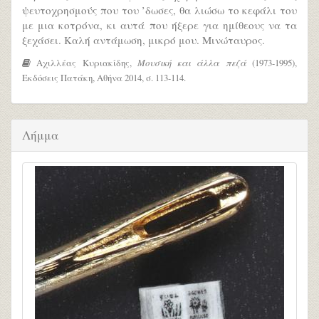
ψευτοχρησμούς που του ’δωσες, θα λιώσω το κεφάλι του
με μια κοτρόνα, κι αυτά που ήξερε για ημίθεους να τα
ξεχάσει. Καλή αντάμωση, μικρό μου. Μινώταυρος.
Αχιλλέας Κυριακίδης,
Μουσική και άλλα πεζά
(1973-1995),
Εκδόσεις Πατάκη, Αθήνα 2014, σ. 113-114.
Λήμμα