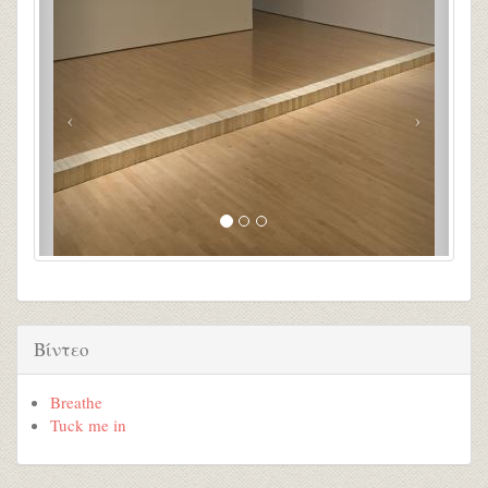
Βίντεο
Breathe
Tuck me in