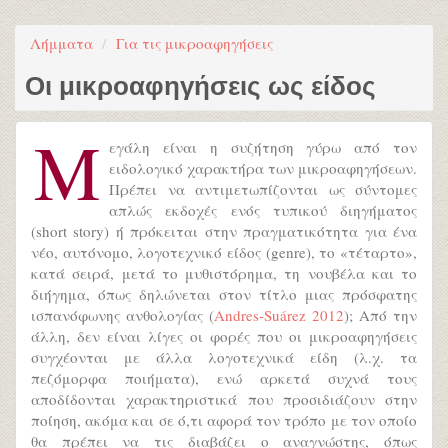
Λήμματα
Για τις μικροαφηγήσεις
Οι μικροαφηγήσεις ως είδος
Μ
εγάλη είναι η συζήτηση γύρω από τον
ειδολογικό χαρακτήρα των μικροαφηγήσεων.
Πρέπει να αντιμετωπίζονται ως σύντομες
απλώς εκδοχές ενός τυπικού διηγήματος
(short story) ή πρόκειται στην πραγματικότητα για ένα
νέο, αυτόνομο, λογοτεχνικό είδος (genre), το «τέταρτο»,
κατά σειρά, μετά το μυθιστόρημα, τη νουβέλα και το
διήγημα, όπως δηλώνεται στον τίτλο μιας πρόσφατης
ισπανόφωνης ανθολογίας (
Andres-Suárez 2012
); Από την
άλλη, δεν είναι λίγες οι φορές που οι μικροαφηγήσεις
συγχέονται με άλλα λογοτεχνικά είδη (λ.χ. τα
πεζόμορφα ποιήματα), ενώ αρκετά συχνά τους
αποδίδονται χαρακτηριστικά που προσιδιάζουν στην
ποίηση, ακόμα και σε ό,τι αφορά τον τρόπο με τον οποίο
θα πρέπει να τις διαβάζει ο αναγνώστης, όπως