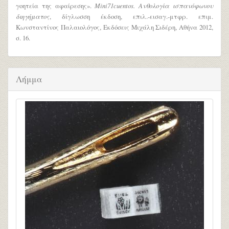
γοητεία της αφαίρεσης».
Mini71cuentos. Ανθολογία ισπανόφωνου
διηγήματος
, δίγλωσση έκδοση, επιλ.-εισαγ.-μτφρ. επιμ.
Κωνσταντίνος Παλαιολόγος, Εκδόσεις Μιχάλη Σιδέρη, Αθήνα 2012,
σ. 16.
Λήμμα