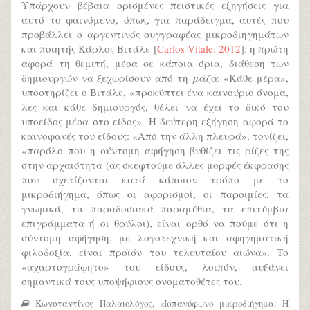
Υπάρχουν βέβαια ορισμένες πειστικές εξηγήσεις για
αυτό το φαινόμενο, όπως, για παράδειγμα, αυτές που
προβάλλει ο αργεντινός συγγραφέας μικροδιηγημάτων
και ποιητής Κάρλος Βιτάλε [
Carlos Vitale: 2012
]: η πρώτη
αφορά τη θεμιτή, μέσα σε κάποια όρια, διάθεση των
δημιουργών να ξεχωρίσουν από τη
μάζα
: «Κάθε μέρα»,
υποστηρίζει ο Βιτάλε, «προκύπτει ένα καινούριο όνομα,
λες και κάθε δημιουργός, θέλει να έχει το δικό του
υποείδος μέσα στο είδος». Η δεύτερη εξήγηση αφορά το
καινοφανές του είδους: «Από την άλλη πλευρά», τονίζει,
«παρόλο που η σύντομη αφήγηση βυθίζει τις ρίζες της
στην αρχαιότητα (ας σκεφτούμε άλλες μορφές έκφρασης
που σχετίζονται κατά κάποιον τρόπο με το
μικροδιήγημα, όπως οι αφορισμοί, οι παροιμίες, τα
γνωμικά, τα παραδοσιακά παραμύθια, τα επιτύμβια
επιγράμματα ή οι θρύλοι), είναι ορθό να πούμε ότι η
σύντομη αφήγηση, με λογοτεχνική και αφηγηματική
φιλοδοξία, είναι προϊόν του τελευταίου αιώνα». Το
«αχαρτογράφητο» του είδους, λοιπόν, αυξάνει
σημαντικά τους υποψήφιους ονοματοθέτες του.
Κωνσταντίνος Παλαιολόγος, «Ισπανόφωνο μικροδιήγημα: Η