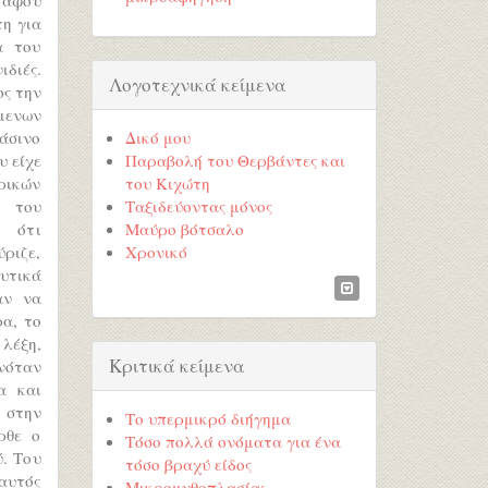
τη για
α του
διές.
Λογοτεχνικά κείμενα
ος την
μενων
άσινο
Δικό μου
υ είχε
Παραβολή του Θερβάντες και
ρικών
του Κιχώτη
η του
Ταξιδεύοντας μόνος
ο ότι
Μαύρο βότσαλο
ριζε,
Χρονικό
υτικά
αν να
ρα, το
λέξη,
Κριτικά κείμενα
νόταν
α και
 στην
Το υπερμικρό διήγημα
ρθε ο
Τόσο πολλά ονόματα για ένα
. Του
τόσο βραχύ είδος
αυτός
Μικρομυθοπλασία;