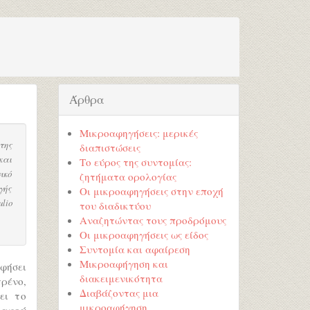
Άρθρα
Μικροαφηγήσεις: μερικές
της
διαπιστώσεις
και
Το εύρος της συντομίας:
ικό
ζητήματα ορολογίας
γής
Οι μικροαφηγήσεις στην εποχή
lio
του διαδικτύου
Αναζητώντας τους προδρόμους
Οι μικροαφηγήσεις ως είδος
Συντομία και αφαίρεση
Μικροαφήγηση και
αφήσει
διακειμενικότητα
ρένο,
Διαβάζοντας μια
ει το
μικροαφήγηση
 αφού