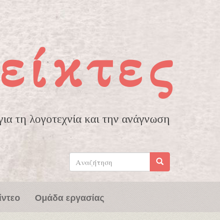
είκτες
ια τη λογοτεχνία και την ανάγνωση
Φόρμα
αναζήτησης
Αναζήτηση
ίντεο
Ομάδα εργασίας