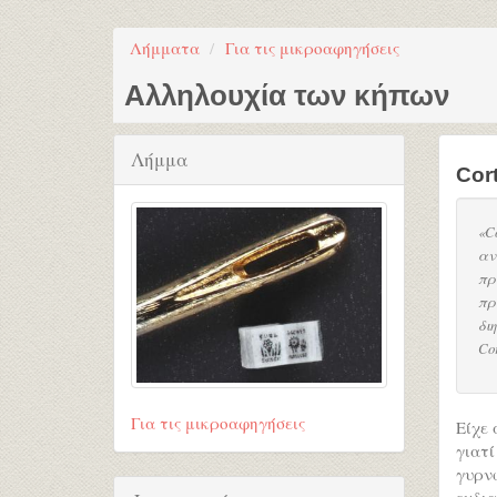
Λήμματα
Για τις μικροαφηγήσεις
Αλληλουχία των κήπων
Λήμμα
Cort
«C
αν
πρ
πρ
δι
Cor
Για τις μικροαφηγήσεις
Είχε 
γιατ
γυρν
ενδι