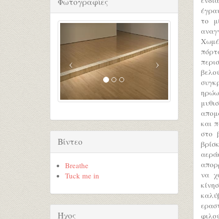
Φωτογραφίες
έγραψ
το μ
αναγ
Χωμέν
πόρτ
περι
βελού
συγκ
ηρώω
μυθι
απομ
και 
στο 
Βίντεο
βρίσκ
αερά
απορ
Breathe
να χ
Tuck me in
κίνη
καλύ
ερασ
Ήχος
φιλο