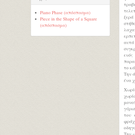
τραβ
τελε
Piano Phase (απόσπασμα)
ξερά
Piece in the Shape of a Square
στήθ
(απόσπασμα)
λαχα
ερπετ
αυτά
συγκ
ενός
παραλ
το κά
Την ά
ένα χ
Χωρίς
χωρί
μονο
γύρισ
του 
φράχτ
οδηγο
Την ώ