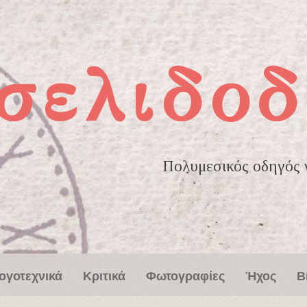
σελιδοδ
Πολυμεσικός οδηγός γ
ογοτεχνικά
Κριτικά
Φωτογραφίες
Ήχος
Β