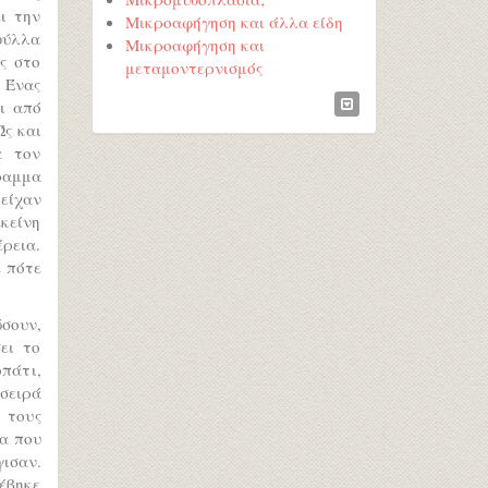
ι την
Μικροαφήγηση και άλλα είδη
φύλλα
Μικροαφήγηση και
ς στο
μεταμοντερνισμός
 Ένας
ι από
Ώς και
α τον
ραμμα
είχαν
εκείνη
έρεια.
ε πότε
ώσουν,
ει το
πάτι,
 σειρά
 τους
έα που
γισαν.
νέβηκε