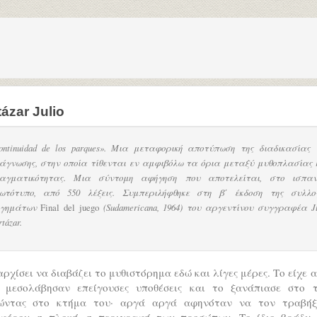
ázar Julio
ontinuidad de los parques». Μια μεταφορική αποτύπωση της διαδικασίας 
άγνωσης, στην οποία τίθενται εν αμφιβόλω τα όρια μεταξύ μυθοπλασίας 
αγματικότητας. Μια σύντομη αφήγηση που αποτελείται, στο ισπαν
ωτότυπο, από 550 λέξεις. Συμπεριλήφθηκε στη β΄ έκδοση της συλλο
ηγημάτων
Final del juego
(Sudamericana, 1964) του αργεντίνου συγγραφέα Ju
tázar.
αρχίσει να διαβάζει το μυθιστόρημα εδώ και λίγες μέρες. Το είχε 
ί μεσολάβησαν επείγουσες υποθέσεις και το ξανάπιασε στο τ
ώντας στο κτήμα του· αργά αργά αφηνόταν να τον τραβήξ
αφέρον, η πλοκή, η περιγραφή των προσώπων. Το ίδιο βράδυ,