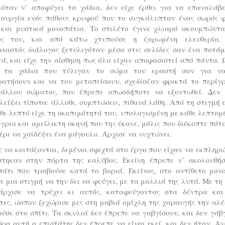
ιόταν ν’ αποφύγει τα χάδια, δεν είχε έρθει για να επαναλάβε
τουργία ενός πάθους κρυφού που το συγκάλυπταν ένας σωρός 
 και μυστικά μονοπάτια. Το στιλέτο έγινε χλιαρό ακουμπώντα
ος του, και από κάτω χτυπούσε η ζαρωμένη ελευθερία.
νιαστός διάλογος ξετυλιγόταν μέσα στις σελίδες σαν ένα ποτάμ
ά, και είχε την αίσθηση πως όλα είχαν αποφασιστεί από πάντα. 
 τα χάδια που τύλιγαν το σώμα του εραστή σαν για ν
ρατήσουν και να τον μεταπείσουν, σχεδίαζαν φρικτά το περίγ
 άλλου σώματος, που έπρεπε οπωσδήποτε να εξοντωθεί. Δεν 
είψει τίποτα: άλλοθι, συμπτώσεις, πιθανά λάθη. Από τη στιγμή 
θε λεπτό είχε τη σκοπιμότητά του, υπολογισμένη με κάθε λεπτομ
γρια και αμείλικτη σκηνή που της έκανε, μόλις που διέκοπτε πότ
έρι να χαϊδέψει ένα μάγουλο. Άρχισε να νυχτώνει.
 να κοιτάζονται, δεμένοι σφιχτά στο έργο που είχαν να εκπληρ
στηκαν στην πόρτα της καλύβας. Εκείνη έπρεπε ν’ ακολουθήσ
πάτι που τραβούσε κατά το βοριά. Εκείνος, στο αντίθετο μονο
ε μια στιγμή να την δει να φεύγει, με τα μαλλιά της λυτά. Με τη
άρχισε να τρέχει κι αυτός, καταφεύγοντας στα δέντρα και
ες, ώσπου ξεχώρισε μες στη μαβιά ομίχλη της χαραυγής την αλ
ύσε στο σπίτι. Τα σκυλιά δεν έπρεπε να γαβγίσουν, και δεν γάβ
ρα αυτή ο επιστάτης δεν έπρεπε να είναι εκεί, και δεν ήταν. Α