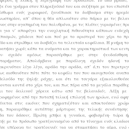
ε ένα γράμμα στον πληρεξούσιό του και συζήτησε με τον επιστά
ίσθωμα ενός χωραφιού, ξανάπιασε το διάβασμα στην ηρεμί
νωστηρίου, απ’ όπου η θέα απλωνόταν στο πάρκο με τις βελανι
ος στην αγαπημένη του πολυθρόνα, με τις πλάτες γυρισμένες πρ
α για ν’ αποφύγει την ενοχλητική πιθανότητα κάποιων ενδεχό
σπασμών, χάιδευε πού και πού με το αριστερό του χέρι το πρ
δο και στρώθηκε να διαβάζει τα τελευταία κεφάλαια. Η μνήμη το
ρατήσει χωρίς κόπο τα ονόματα και τα χαρακτηριστικά των κεντ
ν· σχεδόν αμέσως παρασύρθηκε μες στην ψευδαίσθησ
στορήματος. Απολάμβανε με παράλογη σχεδόν ηδονή τ
ακρυνόταν λίγο λίγο, αράδα την αράδα, απ’ ό,τι τον περιτριγύ
πως αισθανόταν πότε πότε το κεφάλι του που ακουμπούσε αναπα
βελούδο της ψηλής ράχης, και ότι τα τσιγάρα εξακολουθούσ
ονται κοντά στο χέρι του, και πως πέρα από τα μεγάλα παράθυ
κι του δειλινού χόρευε κάτω από τις βελανιδιές. Λέξη με 
ροφημένος από την ποταπή τελική επιλογή των ηρώων, ενώ αφη
άνεται στις εικόνες που σχηματιζόταν και αποκτούσαν χρώμ
ση, παραυρέθηκε αυτόπτης μάρτυρας της τελικής συνάντησης
βα του δάσους. Πρώτη μπήκε η γυναίκα, φοβισμένη· τώρα ή
τής με το πρόσωπο γρατζουνισμένο από το τίναγμα ενός κλαδιού
ύσε υπέροχα τις γρατζουνιές για να σταματήσει το αίμα, ενώ 