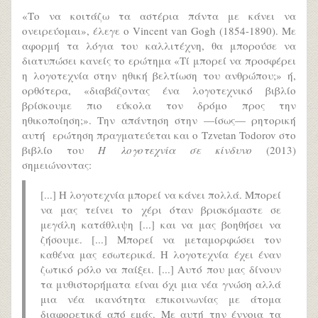
«Το να κοιτάζω τα αστέρια πάντα με κάνει να
ονειρεύομαι», έλεγε ο Vincent van Gogh (1854-1890). Με
αφορμή τα λόγια του καλλιτέχνη, θα μπορούσε να
διατυπώσει κανείς το ερώτημα «Τί μπορεί να προσφέρει
η λογοτεχνία στην ηθική βελτίωση του ανθρώπου;» ή,
ορθότερα, «διαβάζοντας ένα λογοτεχνικό βιβλίο
βρίσκουμε πιο εύκολα τον δρόμο προς την
ηθικοποίηση;». Την απάντηση στην —ίσως— ρητορική
αυτή ερώτηση πραγματεύεται και ο Tzvetan Todorov στο
βιβλίο του
Η λογοτεχνία σε κίνδυνο
(2013)
σημειώνοντας:
[...] Η λογοτεχνία μπορεί να κάνει πολλά. Μπορεί
να μας τείνει το χέρι όταν βρισκόμαστε σε
μεγάλη κατάθλιψη [...] και να μας βοηθήσει να
ζήσουμε. [...] Μπορεί να μεταμορφώσει τον
καθένα μας εσωτερικά. Η λογοτεχνία έχει έναν
ζωτικό ρόλο να παίξει. [...] Αυτό που μας δίνουν
τα μυθιστορήματα είναι όχι μια νέα γνώση αλλά
μια νέα ικανότητα επικοινωνίας με άτομα
διαφορετικά από εμάς. Με αυτή την έννοια τα