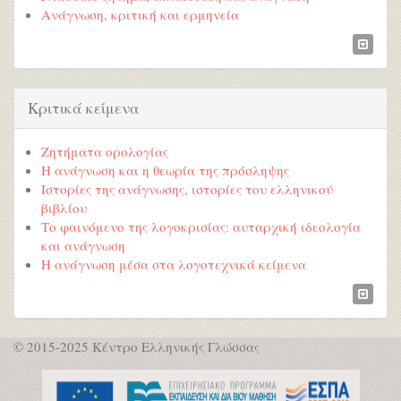
Ανάγνωση, κριτική και ερμηνεία
Κριτικά κείμενα
Ζητήματα ορολογίας
Η ανάγνωση και η θεωρία της πρόσληψης
Ιστορίες της ανάγνωσης, ιστορίες του ελληνικού
βιβλίου
Το φαινόμενο της λογοκρισίας: αυταρχική ιδεολογία
και ανάγνωση
Η ανάγνωση μέσα στα λογοτεχνικά κείμενα
© 2015-2025 Κέντρο Ελληνικής Γλώσσας