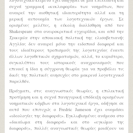
λογοτεχνικό κείμενο έχει οδηγήσει σε μια επίπλαστη και
συχνά γραμμική «κυκλοφορία» των νοημάτων, που
αναιρεί την αισθητική ιδιαιτερότητα αλλά και τη
μερική αυτονομία των λογοτεχνικών έργων. Σε
ορισμένες μελέτες, η εύκολη διολίσθηση από τον
Shakespeare στα ονειροκριτικά εγχειρίδια, και από την
Τρικυμία
στην αποικιακή πολιτική της ελισαβετιανής
Αγγλίας δεν αναιρεί μόνο την ειδοποιό διαφορά και
τους ιδιαίτερους τροπισμούς της λογοτεχνίας έναντι
άλλων λογοθετικών σχηματισμών, αλλά, το κυριότερο,
συγκαλύπτει τους ιστορικούς αναχρονισμούς που
επινοεί η ίδια η σύγχρονη θεωρία για να προβάλει τις
δικές της πολιτικές ανησυχίες στο μακρινό λογοτεχνικό
παρελθόν.
Πράγματι, στις αναγνωστικές θεωρίες, η επιλεκτική
προτίμηση και η συχνά πανηγυρική υπόδειξη ορισμένων
νοηματικών κόμβων στα λογοτεχνικά έργα, οδήγησε σε
αυτό που επιτυχώς ο Fredric Jameson έχει ονομάσει
«ιδεολογίες της διαφοράς». Εγκλωβισμένες ανάμεσα στο
«δικαίωμα στη διαφορά» και στο «εγκώμιο της
διαφοράς», πολλές αναγνωστικές θεωρίες μοιάζουν να