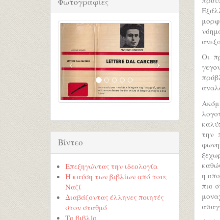
Φωτογραφίες
Εξάλ
μορφή
νόημα
ανεξ
Οι π
γεγο
πρόβ
αναλ
Ακόμ
λογο
καλύ
την 
Βίντεο
φωνη
ξεχω
καθώς
Επεξηγώντας την ιδεολογία
η οπο
Η καύση των βιβλίων από τους
πιο σ
Ναζί
μονα
Διαβάζοντας έλληνες ποιητές
απαγγ
στον σταθμό
Το βιβλίο