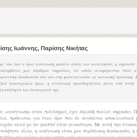
ίσης Ιωάννης
,
Παρίσης Νικήτας
ρ’ όλο που ο όρος
ανάγνωση
μοιάζει απλός και κατανοητός, η σημασία 
ριλαμβάνει μια πληθώρα νοημάτων, τα οποία αναφέρονται τόσο σ
μηνευτική διαδικασία όσο και στη φιλαναγνωσία ως κοινωνική πρακτική. 
ξικά λογοτεχνικών όρων, η ανάγνωση προσδιορίζεται μέσα από αυτή 
λλαπλότητα των λειτουργιών της.
ος «ανάγνωση» είναι πολύσημος, έχει δηλαδή πολλές σημασίες. 
όλα, πρόκειται για έναν όρο που δε συνδέεται αποκλειστικά 
εχνία αλλά με το γραπτό λόγο γενικότερα. Με αυτή την έννοια
τιδήποτε άλλο, η ανάγνωση είναι μια περίπλοκη διαδικασία, η
οθέτει τη γνώση και τη χρήση ενός συγκεκριμένου γλωσσικού κ