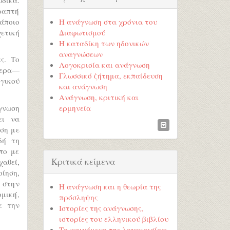
ραπτή
κάποιο
Η ανάγνωση στα χρόνια του
χετική
Διαφωτισμού
Η καταδίκη των ηδονικών
αναγνώσεων
ς. Το
Λογοκρισία και ανάγνωση
μερα—
Γλωσσικό ζήτημα, εκπαίδευση
γικού
και ανάγνωση
Ανάγνωση, κριτική και
γνωση
ερμηνεία
ει να
ση με
δή τη
πο με
Κριτικά κείμενα
αθεί,
οίηση,
, στην
Η ανάγνωση και η θεωρία της
ομική,
πρόσληψης
ε την
Ιστορίες της ανάγνωσης,
ιστορίες του ελληνικού βιβλίου
Το φαινόμενο της λογοκρισίας: