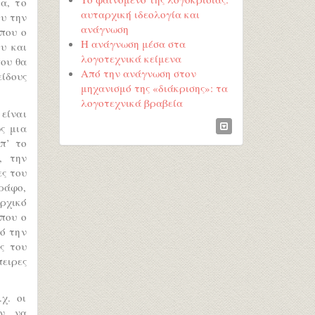
α, το
αυταρχική ιδεολογία και
ου την
ανάγνωση
όπου ο
Η ανάγνωση μέσα στα
υ και
λογοτεχνικά κείμενα
ου θα
Από την ανάγνωση στον
είδους
μηχανισμό της «διάκρισης»: τα
λογοτεχνικά βραβεία
είναι
ς μια
π’ το
, την
ες του
γράφο,
ρχικό
όπου ο
ό την
ς του
πειρες
χ. οι
υν να