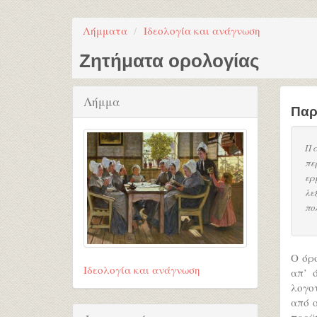
Λήμματα
Ιδεολογία και ανάγνωση
Ζητήματα ορολογίας
Λήμμα
Παρ
Πα
πε
ερ
λε
πο
Ο όρ
Ιδεολογία και ανάγνωση
απ’ 
λογοτ
από ο
προϋπ