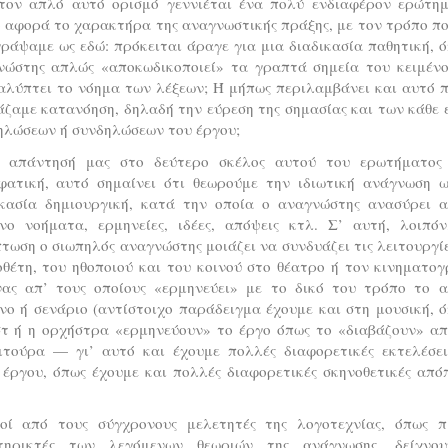
τον απλό αυτό ορισμό γεννιέται ένα πολύ ενδιαφέρον ερώτημ
 αφορά το χαρακτήρα της αναγνωστικής πράξης, με τον τρόπο π
ράψαμε ως εδώ: πρόκειται άραγε για μια διαδικασία παθητική, 
νώστης απλώς «αποκωδικοποιεί» τα γραπτά σημεία του κειμένο
αλύπτει το νόημα των λέξεων; Ή μήπως περιλαμβάνει και αυτό π
ζαμε κατανόηση, δηλαδή την εύρεση της σημασίας και των κάθε 
ηλώσεων ή συνδηλώσεων του έργου;
 απάντησή μας στο δεύτερο σκέλος αυτού του ερωτήματος 
φατική, αυτό σημαίνει ότι θεωρούμε την ιδιωτική ανάγνωση ω
ικασία δημιουργική, κατά την οποία ο αναγνώστης ανασύρει α
ενο νοήματα, ερμηνείες, ιδέες, απόψεις κτλ. Σ’ αυτή, λοιπόν
τωση ο σιωπηλός αναγνώστης μοιάζει να συνδυάζει τις λειτουργί
θέτη, του ηθοποιού και του κοινού στο θέατρο ή τον κινηματο
νας απ’ τους οποίους «ερμηνεύει» με το δικό του τρόπο το α
νο ή σενάριο (αντίστοιχο παράδειγμα έχουμε και στη μουσική, 
στ ή η ορχήστρα «ερμηνεύουν» το έργο όπως το «διαβάζουν» απ
ιτούρα — γι’ αυτό και έχουμε πολλές διαφορετικές εκτελέσει
 έργου, όπως έχουμε και πολλές διαφορετικές σκηνοθετικές από
.
οί από τους σύγχρονους μελετητές της λογοτεχνίας, όπως π.
τηρικτές των λεγόμενων θεωριών της ανάγνωσης, δείχνο