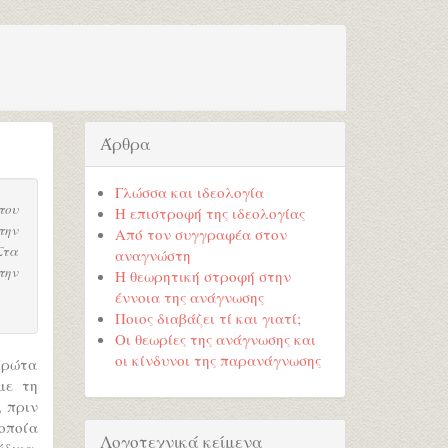
Άρθρα
Γλώσσα και ιδεολογία
του
Η επιστροφή της ιδεολογίας
την
Από τον συγγραφέα στον
Στα
αναγνώστη
την
Η θεωρητική στροφή στην
έννοια της ανάγνωσης
Ποιος διαβάζει τί και γιατί;
Οι θεωρίες της ανάγνωσης και
οι κίνδυνοι της παρανάγνωσης
Πρώτα
με τη
, πριν
 οποία
Λογοτεχνικά κείμενα
ώδικα.