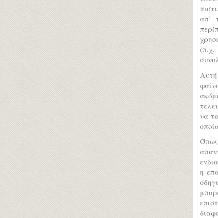
πιστ
απ’ 
περί
χρησι
(π.χ
συνολ
Αυτή 
φαίνε
ακόμ
τελευ
να τ
οποία
Όπως
απαν
ενδια
η επ
οδηγε
μπορε
επιστ
διαφ