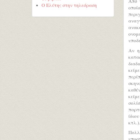
Από 
Ο Ελύτης στην τηλεόραση
οποίο
περιγ
αναγ
ανακ
ονομά
υποδ
Αν η
κατα
διαδ
κείμ
περίπ
σκηνο
καθέ
κείμε
σολί
παρτ
ίδιου
κτλ.)
Πολλ
υποσ