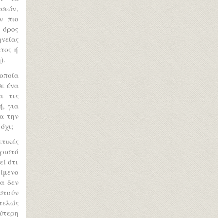
σιών,
ν πιο
 όρος
ηνείας
τος ή
).
 οποία
σε ένα
ι τις
ή, για
α την
όχι;
τικές
ριστό
εί ότι
ίμενο
ία δεν
ιστούν
ντελώς
ύτερη