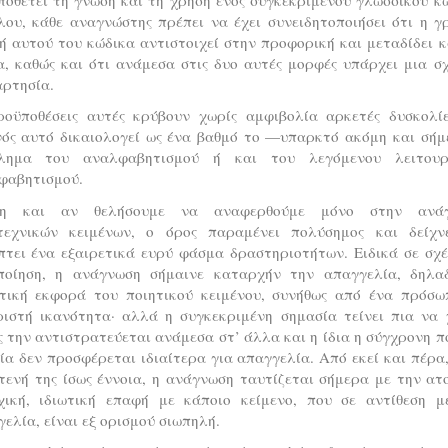
λου, κάθε αναγνώστης πρέπει να έχει συνειδητοποιήσει ότι η γ
 αυτού του κώδικα αντιστοιχεί στην προφορική και μεταδίδει 
, καθώς και ότι ανάμεσα στις δυο αυτές μορφές υπάρχει μια σ
αρτησία.
ροϋποθέσεις αυτές κρύβουν χωρίς αμφιβολία αρκετές δυσκολίε
νός αυτό δικαιολογεί ως ένα βαθμό το —υπαρκτό ακόμη και σή
λημα του αναλφαβητισμού ή και του λεγόμενου λειτουρ
φαβητισμού.
η και αν θελήσουμε να αναφερθούμε μόνο στην ανά
τεχνικών κειμένων, ο όρος παραμένει πολύσημος και δείχν
πτει ένα εξαιρετικά ευρύ φάσμα δραστηριοτήτων. Ειδικά σε σχέ
ποίηση, η ανάγνωση σήμαινε καταρχήν την απαγγελία, δηλα
τική εκφορά του ποιητικού κειμένου, συνήθως από ένα πρόσω
ριστή ικανότητα· αλλά η συγκεκριμένη σημασία τείνει πια να χ
 την αντιστρατεύεται ανάμεσα στ’ άλλα και η ίδια η σύγχρονη π
ία δεν προσφέρεται ιδιαίτερα για απαγγελία. Από εκεί και πέρα
τενή της ίσως έννοια, η ανάγνωση ταυτίζεται σήμερα με την ατ
χική, ιδιωτική επαφή με κάποιο κείμενο, που σε αντίθεση μ
ελία, είναι εξ ορισμού σιωπηλή.