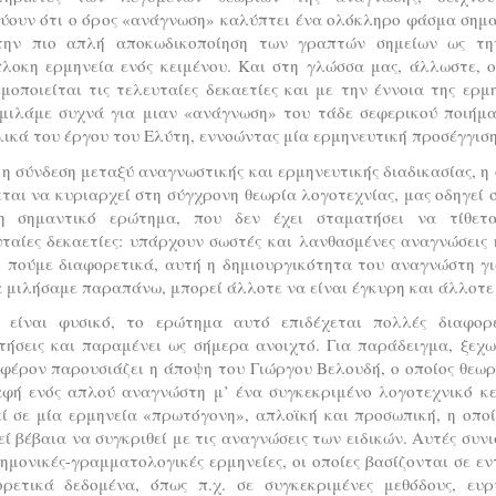
εύουν ότι ο όρος «ανάγνωση» καλύπτει ένα ολόκληρο φάσμα σημα
την πιο απλή αποκωδικοποίηση των γραπτών σημείων ως τη
πλοκη ερμηνεία ενός κειμένου. Και στη γλώσσα μας, άλλωστε, ο
μοποιείται τις τελευταίες δεκαετίες και με την έννοια της ερμ
. μιλάμε συχνά για μιαν «ανάγνωση» του τάδε σεφερικού ποιήμα
ικά του έργου του Ελύτη, εννοώντας μία ερμηνευτική προσέγγιση
η σύνδεση μεταξύ αναγνωστικής και ερμηνευτικής διαδικασίας, η
ται να κυριαρχεί στη σύγχρονη θεωρία λογοτεχνίας, μας οδηγεί 
η σημαντικό ερώτημα, που δεν έχει σταματήσει να τίθετα
ταίες δεκαετίες: υπάρχουν σωστές και λανθασμένες αναγνώσεις 
ο πούμε διαφορετικά, αυτή η δημιουργικότητα του αναγνώστη γι
 μιλήσαμε παραπάνω, μπορεί άλλοτε να είναι έγκυρη και άλλοτε 
 είναι φυσικό, το ερώτημα αυτό επιδέχεται πολλές διαφορε
τήσεις και παραμένει ως σήμερα ανοιχτό. Για παράδειγμα, ξεχω
φέρον παρουσιάζει η άποψη του Γιώργου Βελουδή, ο οποίος θεωρ
αφή ενός απλού αναγνώστη μ’ ένα συγκεκριμένο λογοτεχνικό κε
ί σε μία ερμηνεία «πρωτόγονη», απλοϊκή και προσωπική, η οπο
ί βέβαια να συγκριθεί με τις αναγνώσεις των ειδικών. Αυτές συν
ημονικές-γραμματολογικές ερμηνείες, οι οποίες βασίζονται σε ε
ορετικά δεδομένα, όπως π.χ. σε συγκεκριμένες μεθόδους, ευρ