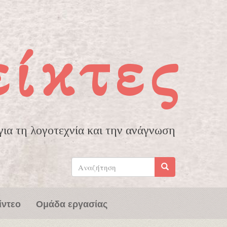
είκτες
ια τη λογοτεχνία και την ανάγνωση
Φόρμα
αναζήτησης
Αναζήτηση
ίντεο
Ομάδα εργασίας