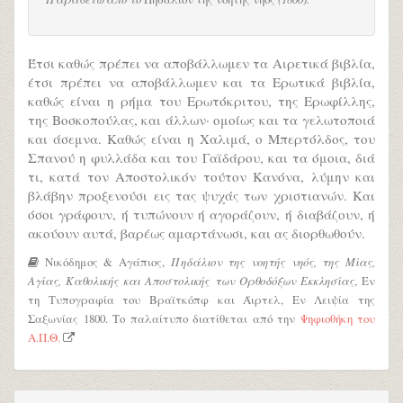
Έτσι καθώς πρέπει να αποβάλλωμεν τα Αιρετικά βιβλία,
έτσι πρέπει να αποβάλλωμεν και τα Ερωτικά βιβλία,
καθώς είναι η ρήμα του Ερωτόκριτου, της Ερωφίλλης,
της Βοσκοπούλας, και άλλων· ομοίως και τα γελωτοποιά
και άσεμνα. Καθώς είναι η Χαλιμά, ο Μπερτόλδος, του
Σπανού η φυλλάδα και του Γαϊδάρου, και τα όμοια, διά
τι, κατά τον Αποστολικόν τούτον Κανόνα, λύμην και
βλάβην προξενούσι εις τας ψυχάς των χριστιανών. Και
όσοι γράφουν, ή τυπώνουν ή αγοράζουν, ή διαβάζουν, ή
ακούουν αυτά, βαρέως αμαρτάνωσι, και ας διορθωθούν.
Νικόδημος & Αγάπιος,
Πηδάλιον της νοητής νηός, της Μίας,
Αγίας, Καθολικής και Αποστολικής των Ορθοδόξων Εκκλησίας
, Εν
τη Τυπογραφία του Βραϊτκόπφ και Άιρτελ, Εν Λειψία της
Σαξωνίας 1800. Το παλαίτυπο διατίθεται από την
Ψηφιοθήκη του
Α.Π.Θ.