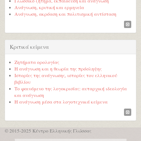
Γλωσσικό ζήτημα, εκπαίδευση και ανάγνωση
Ανάγνωση, κριτική και ερμηνεία
Ανάγνωση, ακρόαση και πολιτισμική αντίσταση
Κριτικά κείμενα
Ζητήματα ορολογίας
Η ανάγνωση και η θεωρία της πρόσληψης
Ιστορίες της ανάγνωσης, ιστορίες του ελληνικού
βιβλίου
Το φαινόμενο της λογοκρισίας: αυταρχική ιδεολογία
και ανάγνωση
Η ανάγνωση μέσα στα λογοτεχνικά κείμενα
© 2015-2025 Κέντρο Ελληνικής Γλώσσας