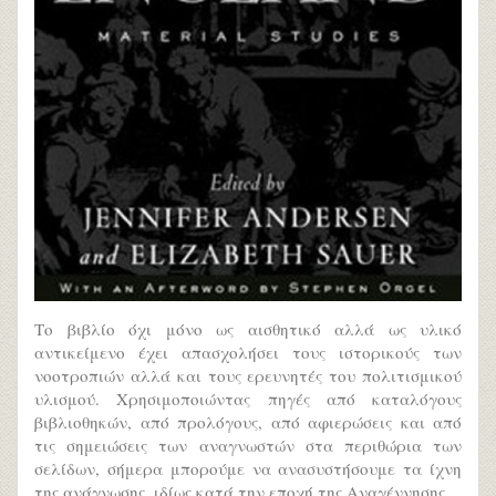
Το βιβλίο όχι μόνο ως αισθητικό αλλά ως υλικό
αντικείμενο έχει απασχολήσει τους ιστορικούς των
νοοτροπιών αλλά και τους ερευνητές του πολιτισμικού
υλισμού. Χρησιμοποιώντας πηγές από καταλόγους
βιβλιοθηκών, από προλόγους, από αφιερώσεις και από
τις σημειώσεις των αναγνωστών στα περιθώρια των
σελίδων, σήμερα μπορούμε να ανασυστήσουμε τα ίχνη
της ανάγνωσης, ιδίως κατά την εποχή της Αναγέννησης.