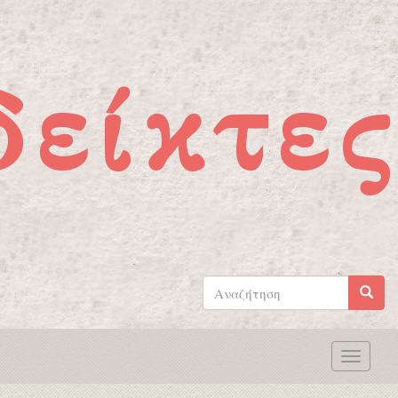
Παράκαμψη προς το κυρίως περιεχόμενο
δείκτες
Φόρμα
αναζήτησης
Αναζήτηση
Toggle
naviga