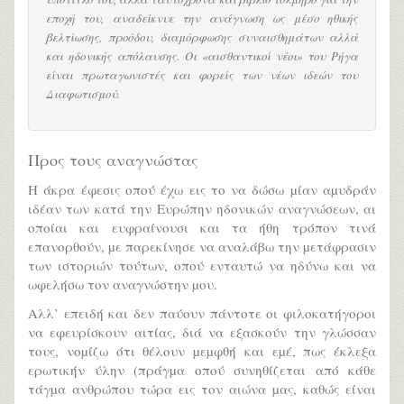
εποχή του, αναδείκνυε την ανάγνωση ως μέσο ηθικής
βελτίωσης, προόδου, διαμόρφωσης συναισθημάτων αλλά
και ηδονικής απόλαυσης. Οι «αισθαντικοί νέοι» του Ρήγα
είναι πρωταγωνιστές και φορείς των νέων ιδεών του
Διαφωτισμού.
Προς τους αναγνώστας
Η άκρα έφεσις οπού έχω εις το να δώσω µίαν αµυδράν
ιδέαν των κατά την Ευρώπην ηδονικών αναγνώσεων, αι
οποίαι και ευφραίνουσι και τα ήθη τρόπον τινά
επανορθούν, µε παρεκίνησε να αναλάβω την µετάφρασιν
των ιστοριών τούτων, οπού ενταυτώ να ηδύνω και να
ωφελήσω τον αναγνώστην µου.
Αλλ’ επειδή και δεν παύουν πάντοτε οι φιλοκατήγοροι
να εφευρίσκουν αιτίας, διά να εξασκούν την γλώσσαν
τους, νοµίζω ότι θέλουν µεµφθή και εµέ, πως έκλεξα
ερωτικήν ύλην (πράγµα οπού συνηθίζεται από κάθε
τάγµα ανθρώπου τώρα εις τον αιώνα µας, καθώς είναι