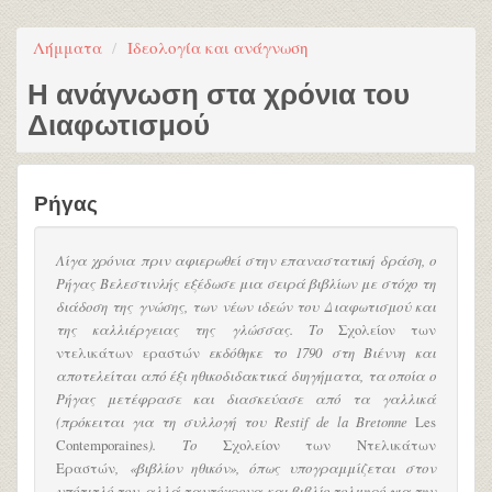
Λήμματα
Ιδεολογία και ανάγνωση
Η ανάγνωση στα χρόνια του
Διαφωτισμού
Ρήγας
Λίγα χρόνια πριν αφιερωθεί στην επαναστατική δράση, ο
Ρήγας Βελεστινλής εξέδωσε μια σειρά βιβλίων με στόχο τη
διάδοση της γνώσης, των νέων ιδεών του Διαφωτισμού και
της καλλιέργειας της γλώσσας. Το
Σχολείον των
ντελικάτων εραστών
εκδόθηκε το 1790 στη Βιέννη και
αποτελείται από έξι ηθικοδιδακτικά διηγήματα, τα οποία ο
Ρήγας μετέφρασε και διασκεύασε από τα γαλλικά
(πρόκειται για τη συλλογή του Restif de la Bretonne
Les
Contemporaines
). Το
Σχολείον των Ντελικάτων
Εραστών
, «βιβλίον ηθικόν», όπως υπογραμμίζεται στον
υπότιτλό του, αλλά ταυτόχρονα και βιβλίο τολμηρό για την