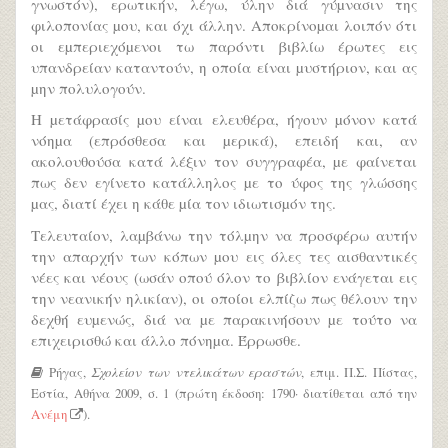
γνωστόν), ερωτικήν, λέγω, ύλην διά γύµνασιν της
φιλοπονίας µου, και όχι άλλην. Αποκρίνοµαι λοιπόν ότι
οι εµπεριεχόµενοι τω παρόντι βιβλίω έρωτες εις
υπανδρείαν καταντούν, η οποία είναι µυστήριον, και ας
µην πολυλογούν.
Η µετάφρασίς µου είναι ελευθέρα, ήγουν µόνον κατά
νόηµα (επρόσθεσα και µερικά), επειδή και, αν
ακολουθούσα κατά λέξιν τον συγγραφέα, µε φαίνεται
πως δεν εγίνετο κατάλληλος µε το ύφος της γλώσσης
µας, διατί έχει η κάθε µία τον ιδιωτισµόν της.
Τελευταίον, λαµβάνω την τόλµην να προσφέρω αυτήν
την απαρχήν των κόπων µου εις όλες τες αισθαντικές
νέες και νέους (ωσάν οπού όλον το βιβλίον ενάγεται εις
την νεανικήν ηλικίαν), οι οποίοι ελπίζω πως θέλουν την
δεχθή ευµενώς, διά να µε παρακινήσουν µε τούτο να
επιχειρισθώ και άλλο πόνηµα. Έρρωσθε.
Ρήγας,
Σχολείον των ντελικάτων εραστών
, επιμ. Π.Σ. Πίστας,
Εστία, Αθήνα 2009, σ. 1 (πρώτη έκδοση: 1790· διατίθεται από την
Ανέμη
).