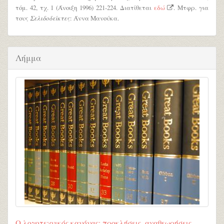
τόμ. 42, τχ. 1 (Άνοιξη 1996) 221-224. Διατίθεται
εδώ
. Μτφρ. για
τους
Σελιδοδείκτες
: Άννα Μανούκα.
Λήμμα
Ο λογοτεχνικός κανόνας: προκλήσεις, αναθεωρήσεις,