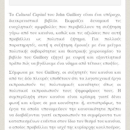
Τo
Cultural Capital
του John Guillory είναι ένα υπέροχο,
διευκρινιστικό βιβλίο. Εκφράζει δυναμικά τις
ενοχλητικές αμφιβολίες που περιβάλλουν τη συζήτηση
γύρω από τον κανόνα, καθώς και τις αξιώσεις που αυτή
προβάλλει ως πολιτικό ζήτημα. Για πολλούς
παρατηρητές, αυτή η συζήτηση έμοιαζε με ένα μείγμα
πολιτικής σοβαρότητας και θεατρικής χειρονομίας· το
βιβλίο του Guillory εξηγεί με ευφυή και εξαντλητικό
τρόπο πώς να βγάλουμε ένα νόημα από τέτοιες υποψίες.
Σύμφωνα με τον Guillory, οι συζητητές του κανόνα και
από τις δύο πλευρές υποθέτουν ότι τα λογοτεχνικά έργα
εκπροσωπούν τις πολιτισμικές κοινότητες όπως οι
πολιτικοί εκπροσωπούν τους ψηφοφόρους τους. Η
συμπερίληψη στον κανόνα είναι κρίσιμη γιατί δίνει
φωνή και κύρος σε μια κοινότητα· ή, αντιστρόφως, τα
έργα τα οποία υπονομεύουν την κανονικότητα πρέπει
να διαβάζονται γιατί εκπροσωπούν τα συμφέροντα των
καταπιεσμένων ενάντια στον ίδιο τον θεσμό του κανόνα,
ο οποίος προβάλλει την ισχύ της κυρίαρχης κουλτούρας.