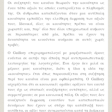
Οι συζητητές του κανόνα θεωρούν την κοινότητα ως
έναν τόπο αξιών τις οποίες ενστερνίζεται ο πληθυσμός
της. Οι άνθρωποι καταπιέζονται όταν μια αντίπαλη
κοινότητα εμποδίζει την ελεύθερη έκφραση των αξιών
τους. Ιδανικά, όλες οι κοινότητες πρέπει να είναι
χωριστές και, παρ’ όλο που όλοι υποχρεωτικά ανήκουν
σε περισσότερες από μία, πρέπει να έχουν τη
δυνατότητα να κινούνται ανάμεσα σε αυτές χωρίς
τριβές.
Ο Guillory επιχειρηματολογεί με μαρξιστικούς όρους
ενάντια σε αυτήν την άποψη περί αντιπροσωπευτικής
λειτουργίας της λογοτεχνίας. Ένα έργο δεν μιλά εκ
μέρους μιας κοινότητας, διότι η ίδια η ιδέα της
«κοινότητας» έτσι όπως παρουσιάζεται στη συζήτηση
περί του κανόνα είναι μια οφθαλμαπάτη. Ο Guillory
ισχυρίζεται ότι οι κοινωνικές ομάδες ορίζουν τον εαυτό
τους όχι ως στατικές ανεξάρτητες οντότητες, αλλά ως
συμμετέχουσες σε μια κοινωνική πάλη. Οι αξίες τους δεν
αναζητούν έκφραση εναντίον των καταπιεστικών
δυνάμεων που έχουν ως στόχο την κατάπνιξή τους·
αντίθετα, οι αξίες τους συγκροτούνται κατά τη διάρκεια