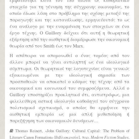
στοιχείο για τη γέννηση της σύγχρονης οικονομίας, το
οποίο έδωσε λύση στο πρόβλημα της σχέσης μεταξύ της
παραγωγής και της κατανάλωσης, ερμηνεύοντάς το ως
ένα ανάλογο με την εναρμόνιση των στοιχείων σε ένα
έργο τέχνης. Ο Guillory δείχνει ότι αυτή η θεωρητική
εξάρτηση από την αισθητική διαμόρφωσε την οικονομική
θεωρία από τον Smith έως τον Marx.
Η απόπειρα να απομονωθεί ο ένας τομέας από τον
άλλον μπορεί να γίνει αντιληπτή ως ένα ιδεολογικό
σύμπτωμα. Οι θεωρητικοί της λογοτεχνίας είναι γενικώς
εξοικειωμένοι με την ιδεολογική σημασία των
προσπαθειών να αποκοπεί ο κόσμος της τέχνης από τα
οικονομικά και κοινωνικά του συμφραζόμενα. Αλλά ο
Guillory υποστηρίζει προκλητικά ότι, αντιστρόφως, μια
φιλελεύθερη αστική ιδεολογία καθοδηγεί τον σύγχρονο
πολιτισμικό σχετικισμό, ο οποίος θα ερμήνευε την
αισθητική εμπειρία ως μια απλή μυθοποίηση ή
παρεξήγηση των οικονομικών δυνάμεων…
Thomas Reinert, «John Guillory: Cultural Capital: The Problem of
Literary Canon Formation» [βιβλιοκρισία], περ.
Modern
Fiction Studies
,