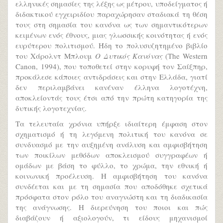
ελληνικές σημασίες της λέξης ως μέτρου, υποδείγματος ή
διδακτικού εγχειριδίου παραχώρησαν σταδιακά τη θέση
τους στη σημασία του κανόνα ως των σημαντικότερων
κειμένων ενός έθνους, μιας γλωσσικής κοινότητας ή ενός
ευρύτερου πολιτισμού. Ήδη το πολυσυζητημένο βιβλίο
του Χάρολντ Μπλουμ
Ο Δυτικός Κανόνας
(The Western
Canon, 1994), που τοποθετεί στην κορυφή τον Σαίξπηρ,
προκάλεσε κάποιες αντιδράσεις και στην Ελλάδα, γιατί
δεν περιλαμβάνει κανέναν έλληνα λογοτέχνη,
αποκλείοντάς τους έτσι από την πρώτη κατηγορία της
δυτικής λογοτεχνίας.
Τα τελευταία χρόνια υπήρξε ιδιαίτερη έμφαση στον
σχηματισμό ή τη λεγόμενη πολιτική του κανόνα σε
συνδυασμό με την αυξημένη ανάλυση και αμφισβήτηση
των ποικίλων μεθόδων αποκλεισμού συγγραφέων ή
ομάδων με βάση το φύλλο, το χρώμα, την εθνική ή
κοινωνική προέλευση. Η αμφισβήτηση του κανόνα
συνδέεται και με τη σημασία που αποδόθηκε σχετικά
πρόσφατα στον ρόλο του αναγνώστη και τη διαδικασία
της ανάγνωσης. Η διερεύνηση του ποιοι και πώς
διαβάζουν ή αξιολογούν, τι είδους μηχανισμοί