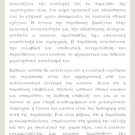
διαιωνίζουν την αντίληψη ότι το παρελθόν της
λογοτεχνίας είναι ένα σώμα οργανικό και αδιάσπαστο
ενώ το κτητικό «μας» διασφαλίζει τα ανάλογα εθνικά
εχέγγυα. Η έννοια της παράδοσης βασίζεται στην
οργανική συνεκτικότητα και την αδιάσπαστη συνέχεια,
αντίθετα ο κανόνας προϋποθέτει την επιλεκτική
ανασύνταξη και ιεράρχηση. Η παράδοση συνεπάγεται
την ευλαβική και αποθεωτική αντιμετώπιση του
παρελθόντος ενώ ο κανόνας το αξιοκρατικό, και πιθανώς
μεροληπτικό, κοσκίνισμά του.
Κάποιοι ωστόσο θα αντέτειναν ότι η ελαστική ευρύτητα
της παράδοσης είναι πιο δημοκρατική από τον
ανταγωνιστικό ελιτισμό του κανόνα. Άλλοι ότι η
παράδοση υποβάλλει πάντοτε κάποιον εθνικό κανόνα
και υποκρύπτει τη διάθεση επιβολής του και ως εκ
τούτου σε μια εποχή αναθεωρήσεων και μετακριτικής
ανησυχίας η έννοια του κανόνα είναι πιο πρόσφορη από
αυτή της παράδοσης. Ένα είναι βέβαιο, ότι η παράδοση
μεταλαμπαδεύεται, επιμένοντας στη φυσική της εξέλιξη
και τον μη ιδεολογικό της χαρακτήρα, ενώ ο κανόνας
κατασκευάζεται και συνεπώς προϋποθέτει την