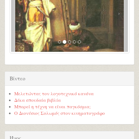
Βίντεο
Μελετώντας τον λογοτεχνικό κανόνα
Δέκα σπουδαία βιβλία
Μπορεί η τέχνη να είναι παγκόσμια;
Ο Διονύσιος Σολωμός στον κινηματογράφο
Ήχος