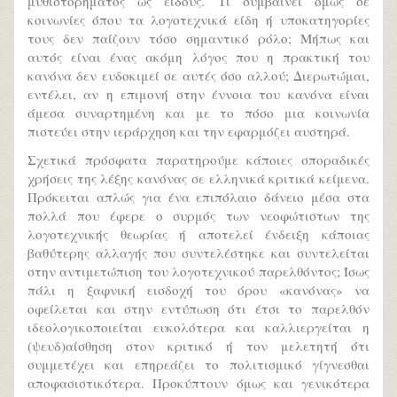
μυθιστορήματος ως είδους. Τι συμβαίνει όμως σε
κοινωνίες όπου τα λογοτεχνικά είδη ή υποκατηγορίες
τους δεν παίζουν τόσο σημαντικό ρόλο; Μήπως και
αυτός είναι ένας ακόμη λόγος που η πρακτική του
κανόνα δεν ευδοκιμεί σε αυτές όσο αλλού; Διερωτώμαι,
εντέλει, αν η επιμονή στην έννοια του κανόνα είναι
άμεσα συναρτημένη και με το πόσο μια κοινωνία
πιστεύει στην ιεράρχηση και την εφαρμόζει αυστηρά.
Σχετικά πρόσφατα παρατηρούμε κάποιες σποραδικές
χρήσεις της λέξης κανόνας σε ελληνικά κριτικά κείμενα.
Πρόκειται απλώς για ένα επιπόλαιο δάνειο μέσα στα
πολλά που έφερε ο συρμός των νεοφώτιστων της
λογοτεχνικής θεωρίας ή αποτελεί ένδειξη κάποιας
βαθύτερης αλλαγής που συντελέστηκε και συντελείται
στην αντιμετώπιση του λογοτεχνικού παρελθόντος; Ίσως
πάλι η ξαφνική εισδοχή του όρου «κανόνας» να
οφείλεται και στην εντύπωση ότι έτσι το παρελθόν
ιδεολογικοποιείται ευκολότερα και καλλιεργείται η
(ψευδ)αίσθηση στον κριτικό ή τον μελετητή ότι
συμμετέχει και επηρεάζει το πολιτισμικό γίγνεσθαι
αποφασιστικότερα. Προκύπτουν όμως και γενικότερα