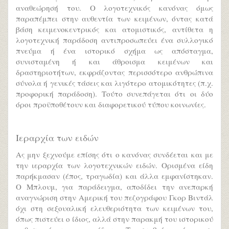
αναθεώρησή του. Ο λογοτεχνικός κανόνας όμως
παραπέμπει στην αυθεντία των κειμένων, όντας κατά
βάση κειμενοκεντρικός και ατομιστικός, αντίθετα η
λογοτεχνική παράδοση αντιπροσωπεύει ένα συλλογικό
πνεύμα ή ένα ιστορικό σχήμα ως απόσταγμα,
συνισταμένη ή και άθροισμα κειμένων και
δραστηριοτήτων, εκφράζοντας περισσότερο ανθρώπινα
σύνολα ή γενικές τάσεις και λιγότερο ατομικότητες (π.χ.
προφορική παράδοση). Τούτο συνεπάγεται ότι οι δύο
όροι προϋποθέτουν και διαφορετικού τύπου κοινωνίες.
Ιεραρχία των ειδών
Ας μην ξεχνούμε επίσης ότι ο κανόνας συνδέεται και με
την ιεραρχία των λογοτεχνικών ειδών. Ορισμένα είδη
παρήκμασαν (έπος, τραγωδία) και άλλα εμφανίστηκαν.
Ο Μπλουμ, για παράδειγμα, αποδίδει την ανεπαρκή
αναγνώριση στην Αμερική του πεζογράφου Γκορ Βιντάλ
όχι στη σεξουαλική ελευθεριότητα των κειμένων του,
όπως πιστεύει ο ίδιος, αλλά στην παρακμή του ιστορικού