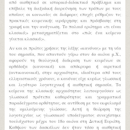
από αισθητικό σε ιστορικό-διδακτικό πρόβλημα και
επέβαλε τη διεξοδική διερεύνηση των τρόπων με τους
οποίους οι κοινωνίες σε διάφορες εποχές ρύθμιζαν τις
πρακτικές κειμενικής ιεράρχησης και πρόσβασης στη
γραφή και την ανάγνωση. Το παλαιό ερώτημα «τι είναι
κλασικό;» μετασχηματίζεται στο «πώς ένα κείμενο
γίνεται κλασικό;».
Αν και οι πρώτες χρήσεις της λέξης «κανόνας» με τη νέα
του σημασία, που απαντούν γύρω στον 4ο αιώνα μ.Χ.,
αφορούν τη θεολογική διάκριση των κειμένων σε
ορθόδοξα (κανονικά) και απόκρυφα ή αιρετικά
(αντικανονικά), στην αρχαιότητα, ιδιαίτερα από τους
ελληνιστικούς χρόνους, ο κανόνας είχε κυρίως γλωσσική
και λιγότερο λογοτεχνική ή αισθητική σημασία. Τα
κείμενα της κλασικής αρχαιότητας λειτουργούσαν ως
γλωσσικά πρότυπα καθαρότητας και γραμματικά
παραδείγματα ορθότητας, σε αντίθεση με τον εκφυλισμό
της ομιλούμενης γλώσσας. Αυτή η θεώρηση της
λογοτεχνίας ως γλωσσικού υποδείγματος συνεχίστηκε
τουλάχιστον μέχρι τον 18ο αιώνα στη Δυτική Ευρώπη.
Καθήκον των δασκάλων δεν ήταν τόσο η αισθητική