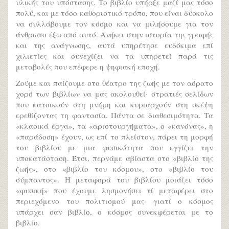
υλικής του υπόστασης. Το βιβλίο υπήρξε μαζί μας τόσο
πολύ, και με τόσο καθοριστικό τρόπο, που είναι δύσκολο
να συλλάβουμε τον κόσμο και να μιλήσουμε για τον
άνθρωπο έξω από αυτό. Ανήκει στην ιστορία της γραφής
και της ανάγνωσης, αυτά υπηρέτησε ευδόκιμα επί
χιλιετίες και συνεχίζει να τα υπηρετεί παρά τις
μεταβολές που επέφερε η ψηφιακή εποχή.
Ζούμε και παίζουμε στο θέατρο της ζωής με τον αόρατο
χορό των βιβλίων να μας ακολουθεί· στρατιές σελίδων
που κατοικούν στη μνήμη και κυριαρχούν στη σκέψη
ερεθίζοντας τη φαντασία. Πάντα σε διαθεσιμότητα. Τα
«κλασικά έργα», τα «αριστουργήματα», ο «κανόνας», η
«παράδοση» έχουν, ως επί το πλείστον, πάρει τη μορφή
του βιβλίου με μια φυσικότητα που εγγίζει την
υποκατάσταση. Έτσι, περνάμε αβίαστα στο «βιβλίο της
ζωής», στο «βιβλίο του κόσμου», στο «βιβλίο του
σύμπαντος». H μεταφορά του βιβλίου μοιάζει τόσο
«φυσική» που έχουμε λησμονήσει τί μεταφέρει στο
περιεχόμενο του πολιτισμού μας· γιατί ο κόσμος
υπάρχει σαν βιβλίο, ο κόσμος συνεκφέρεται με το
βιβλίο.