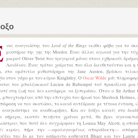
δοξο
Έ
νας αναγνώστης του
Lord of the Rings
νιώθει φόβο για το σκο
μυστήριο της γης της Mordor. Ένας άλλος αγωνιά για την τύ
μικρού Oliver Twist που τριγυρνά μόνος στους εχθρικούς δρόμο
Λονδίνου. Ένας τρίτος χαίρεται που όλα διευθετούνται και η
, στο ομότιτλο μυθιστόρημα της Jane Austen, βρίσκει τελικ
ία στον γάμο με τον κύριο Knightley. Ο
Oscar Wilde
μάς πληροφορε
νατος του μπαλζακικού Lucien de Rubempré τού προκάλεσε μια 
οτέ στη ζωή του δεν κατάφερε να ξεπεράσει. Όταν ο Sir Arthur
, μπουχτισμένος από την επιτυχία του ήρωά του Sherlock Holmes,
πόφαση να τον σκοτώσει, το κοινό αντέδρασε με τέτοια ένταση, 
e αναγκάστηκε να αναθεωρήσει. Και αν ψάξει κανείς στο διαδί
α σήμερα, εκατόν πενήντα χρόνια μετά, θα βρει αγανακτισ
ώστριες που ποτέ δεν συγχώρησαν τη Louisa May Alcott, η οποία
ές κυρίες
, πήρε την —ομολογουμένως απαράδεκτη— απόφα
ρέψει την Jo με τον ασήμαντο καθηγητή Bhaer και τον Laurie 