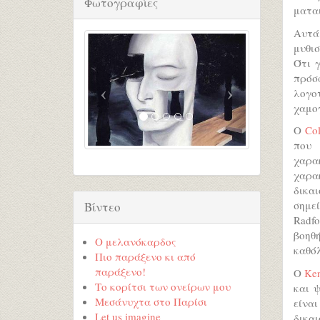
Φωτογραφίες
ματα
Αυτά 
μυθι
Ότι 
πρόσ
λογο
χαμο
Ο
Col
που 
χαρα
χαρα
δικαι
σημε
Βίντεο
Radfo
βοηθ
Ο μελανόκαρδος
καθόλ
Πιο παράξενο κι από
παράξενο!
O
Ken
Το κορίτσι των ονείρων μου
και 
Μεσάνυχτα στο Παρίσι
είνα
Let us imagine
δικαι