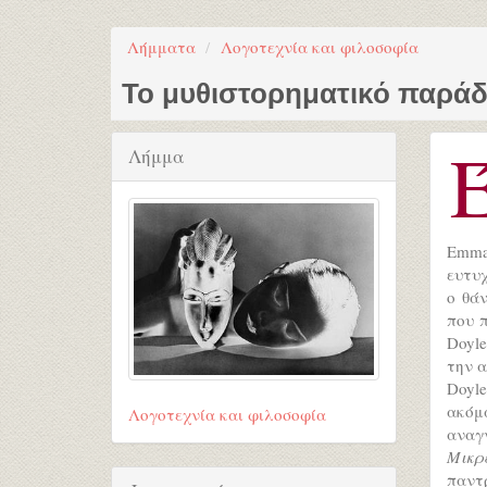
Λήμματα
Λογοτεχνία και φιλοσοφία
Το μυθιστορηματικό παρά
Λήμμα
Emma
ευτυχ
ο θά
που π
Doyle
την α
Doyl
ακόμ
Λογοτεχνία και φιλοσοφία
αναγν
Μικρ
παντ