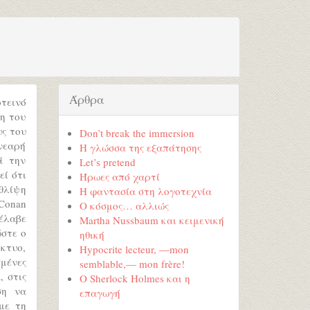
Άρθρα
τεινό
χη του
υς του
Don’t break the immersion
 νεαρή
Η γλώσσα της εξαπάτησης
ά την
Let’s pretend
ί ότι
Ήρωες από χαρτί
θλίψη
Η φαντασία στη λογοτεχνία
 Conan
Ο κόσμος… αλλιώς
 έλαβε
Martha Nussbaum και κειμενική
ώστε ο
ηθική
κτυο,
Hypocrite lecteur, —mon
μένες
semblable,— mon frère!
, στις
Ο Sherlock Holmes και η
ση να
επαγωγή
με τη