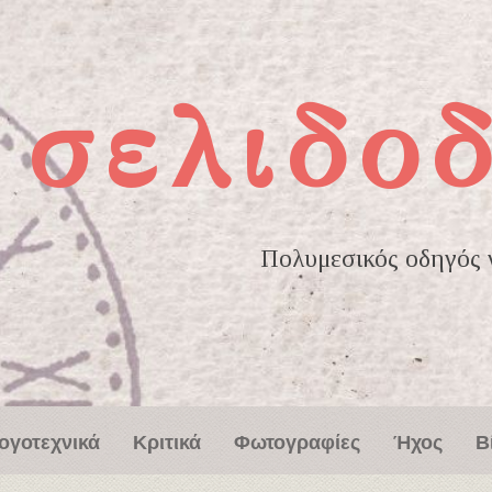
σελιδοδ
Πολυμεσικός οδηγός γ
ογοτεχνικά
Κριτικά
Φωτογραφίες
Ήχος
Β