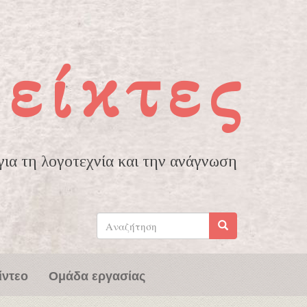
είκτες
ια τη λογοτεχνία και την ανάγνωση
Φόρμα
αναζήτησης
Αναζήτηση
ίντεο
Ομάδα εργασίας