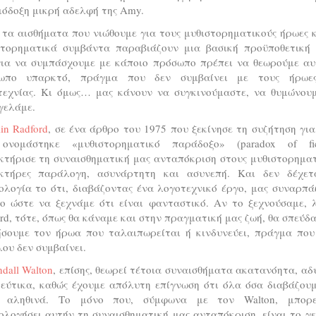
ιόδοξη μικρή αδελφή της Amy.
τα αισθήματα που νιώθουμε για τους μυθιστορηματικούς ήρωες 
στορηματικά συμβάντα παραβιάζουν μια βασική προϋποθετική 
για να συμπάσχουμε με κάποιο πρόσωπο πρέπει να θεωρούμε αυ
ωπο υπαρκτό, πράγμα που δεν συμβαίνει με τους ήρωε
τεχνίας. Κι όμως… μας κάνουν να συγκινούμαστε, να θυμώνουμ
γελάμε.
in Radford
, σε ένα άρθρο του 1975 που ξεκίνησε τη συζήτηση γι
ονομάστηκε «μυθιστορηματικό παράδοξο» (paradox of fict
κτήρισε τη συναισθηματική μας ανταπόκριση στους μυθιστορηματ
κτήρες παράλογη, ασυνάρτητη και ασυνεπή. Και δεν δέχετ
ολογία το ότι, διαβάζοντας ένα λογοτεχνικό έργο, μας συναρπά
ίο ώστε να ξεχνάμε ότι είναι φανταστικό. Αν το ξεχνούσαμε, λ
rd, τότε, όπως θα κάναμε και στην πραγματική μας ζωή, θα σπεύδ
ήσουμε τον ήρωα που ταλαιπωρείται ή κινδυνεύει, πράγμα που
ου δεν συμβαίνει.
dall Walton
, επίσης, θεωρεί τέτοια συναισθήματα ακατανόητα, α
ψεύτικα, καθώς έχουμε απόλυτη επίγνωση ότι όλα όσα διαβάζουμ
ι αληθινά. Το μόνο που, σύμφωνα με τον Walton, μπορ
ολογήσει αυτήν τη συναισθηματική μας ανταπόκριση, είναι το γ