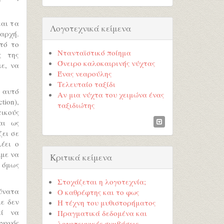
και τα
Λογοτεχνικά κείμενα
αρχή.
τό το
Ντανταϊστικό ποίημα
ς της
Όνειρο καλοκαιρινής νύχτας
ε, να
Ένας νεαρούλης
Τελευταίο ταξίδι
α αυτό
Αν μια νύχτα του χειμώνα ένας
ion),
ταξιδιώτης
ικούς
αι ως
ζει σε
έει ο
αμε να
Κριτικά κείμενα
 όμως
Στοχάζεται η λογοτεχνία;
δύνατα
Ο καθρέφτης και το φως
ε δεν
Η τέχνη του μυθιστορήματος
εί να
Πραγματικά δεδομένα και
εγονός
λογοτεχνικές συμβάσεις