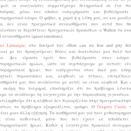
εμείς οι αναγνώστες συμμετέχουμε θεληματικά σε ένα παι
ποίησης, μέσω του οποίου εισερχόμαστε και βυθιζόμαστε
τορηματικό κόσμο. Ο φόβος, η χαρά ή η λύπη μας, αν και μοιάζ
ια, δεν είναι πραγματικά συναισθήματα σαν αυτά που θ
αλούσαν οι περιπέτειες πραγματικών προσώπων· ο Walton τα ονο
ί συναισθήματα (quasi-emotions).
ter Lamarque
, στο δοκίμιό του «How can we fear and pity fict
ωνεί με τις προηγούμενες θέσεις και διατυπώνει μια πολύ το
ία. Δεν είμαστε εμείς που βυθιζόμαστε στον κόσμ
στορηματικών ηρώων, ώστε να συμπάσχουμε με αυτούς· είν
στορηματικοί ήρωες που εισέρχονται στον δικό μας κόσ
οητικές παραστάσεις και, αληθινές ως τέτοιες, επιτρέπου
ισθήματά μας που συνδέονται με αυτές να είναι αληθινά. Και
, ακόμη πιο τολμηρά, υποστηρίζει ότι το πρόβλημα λύνετα
υμε να συνδέουμε τη λογοτεχνία με την παρουσίαση γεγονότων.
ντιληφθούμε ότι η αλήθεια δεν περιορίζεται στην πραγματικότη
νότων, το πρόβλημα εξαφανίζεται, γράφει. Ο
Gregory Currie
, 
ίνει μιαν άλλη εξήγηση. Τα αισθήματά μας για τους μυθιστορημα
ς είναι αυθεντικά, μόνο που δεν έχουν ως αποδέκτες
στορηματικούς ήρωες. Καθώς η λογοτεχνία προκαλεί συνειρμο