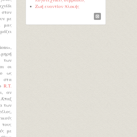
χνίδι
Ζωή εναντίον πλοκής
 στον
ουν με
α μας
μάζει
ions»,
λμηρή
ο των
αι οι
μο ως
ν στα
 ο
R.T.
ι, αν
 Άπαξ
τα των
τέλος,
τικούς
 τους
ύς με