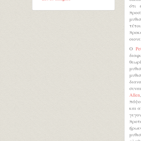
ότι 
προσ
μυθισ
τέτο
προκ
οιονε
Ο
Pe
διαφ
θεωρ
μυθι
μυθι
διαν
συνα
Allen
πάψο
και α
γεγο
προτε
ήρωε
μυθι