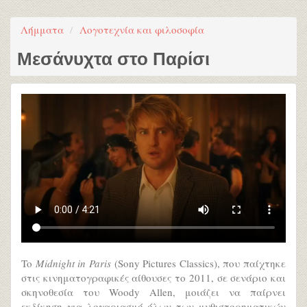
Λήμματα
Λογοτεχνία και φιλοσοφία
Μεσάνυχτα στο Παρίσι
To
Midnight in Paris
(Sony Pictures Classics), που παίχτηκε
στις κινηματογραφικές αίθουσες το 2011, σε σενάριο και
σκηνοθεσία του Woody Allen, μοιάζει να παίρνει
εκδίκηση για λογαριασμό όλων των μυθιστορηματικών