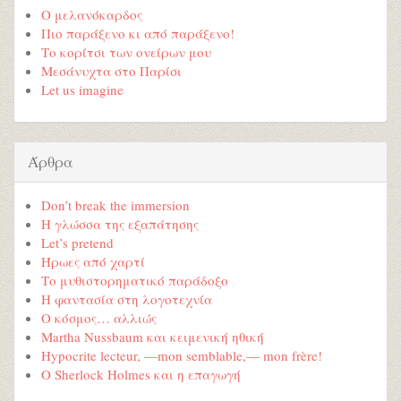
Ο μελανόκαρδος
Πιο παράξενο κι από παράξενο!
Το κορίτσι των ονείρων μου
Μεσάνυχτα στο Παρίσι
Let us imagine
Άρθρα
Don’t break the immersion
Η γλώσσα της εξαπάτησης
Let’s pretend
Ήρωες από χαρτί
Το μυθιστορηματικό παράδοξο
Η φαντασία στη λογοτεχνία
Ο κόσμος… αλλιώς
Martha Nussbaum και κειμενική ηθική
Hypocrite lecteur, —mon semblable,— mon frère!
Ο Sherlock Holmes και η επαγωγή