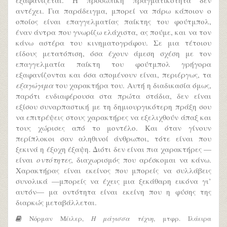
αντέχει. Για παράδειγμα, μπορεί να πάρω κάποιον ο
οποίος είναι επαγγελματίας παίκτης του φούτμπολ,
έναν άντρα που γνωρίζω ελάχιστα, ας πούμε, και να τον
κάνω αστέρα του κινηματογράφου. Σε μια τέτοιου
είδους μετατόπιση, όσα έχουν άμεση σχέση με τον
επαγγελματία παίκτη του φούτμπολ γρήγορα
εξαφανίζονται και όσα απομένουν είναι, περιέργως, τα
εξαγώγιμα
του χαρακτήρα του. Αυτή η διαδικασία όμως,
παρότι ενδιαφέρουσα στα πρώτα στάδια, δεν είναι
εξίσου συναρπαστική με τη δημιουργικότερη πράξη σου
να επιτρέψεις στους χαρακτήρες να εξελιχθούν άπαξ και
τους χώρισες από το μοντέλο. Και όταν γίνουν
περίπλοκοι σαν αληθινοί άνθρωποι, τότε είναι που
ξεκινά η έξοχη έξαψη. Διότι δεν είναι πια χαρακτήρες —
είναι
οντότητες
, διαχωρισμός που αρέσκομαι να κάνω.
Χαρακτήρας είναι εκείνος που μπορείς να συλλάβεις
συνολικά —μπορείς να έχεις μια ξεκάθαρη εικόνα γι’
αυτόν— μα οντότητα είναι εκείνη που η φύσης της
διαρκώς μεταβάλλεται.
Νόρμαν Μέιλερ,
Η μάγισσα τέχνη
, μτφρ. Ιλάειρα