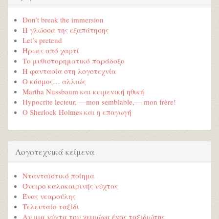
Don’t break the immersion
Η γλώσσα της εξαπάτησης
Let’s pretend
Ήρωες από χαρτί
Το μυθιστορηματικό παράδοξο
Η φαντασία στη λογοτεχνία
Ο κόσμος… αλλιώς
Martha Nussbaum και κειμενική ηθική
Hypocrite lecteur, —mon semblable,— mon frère!
Ο Sherlock Holmes και η επαγωγή
Λογοτεχνικά κείμενα
Ντανταϊστικό ποίημα
Όνειρο καλοκαιρινής νύχτας
Ένας νεαρούλης
Τελευταίο ταξίδι
Αν μια νύχτα του χειμώνα ένας ταξιδιώτης