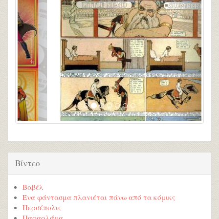
Βίντεο
Βαβέλ
Ένα φάντασμα πλανιέται πάνω από τα κόμικς
Περσέπολις
Παραρλάμα