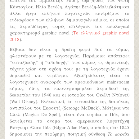
Ιωάννα
του Εμμανουήλ Ροΐδη, αφηγήσεις των Φώτη
Κόντογλου, Ηλία Βενέζη, Αγάπης Βενέζη-Μολυβιάτη και
άλλα έργα ελλήνων λογοτεχνών κεντρίζουν το
ενδιαφέρον των ελλήνων δημιουργών κόμικς, οι οποίοι
τις περισσότερες φορές επιλέγουν τον ειδολογικό
χαρακτηρισμό graphic novel (
Το ελληνικό graphic novel
2018
).
Βέβαια δεν είναι η πρώτη φορά που τα κόμικς
φλερτάρουν με τη λογοτεχνία. Παρόμοιες απόπειρες
“καταξίωσης” ή “αποδοχής” των κόμικς ως σημαντικής
τέχνης χάρη στη σχέση τους με τη λογοτεχνία έχουν
σημειωθεί και νωρίτερα. Αξιοπρόσεκτες είναι οι
λογοτεχνικές αναφορές των αμερικάνικων mainstream
κόμικς, όπως τα εικονογραφημένα περιοδικά της
δεκαετίας του 1940 και οι ιστορίες του Ουώλτ Ντίσνεϋ
(Walt Disney). Ενδεικτικά, το κατοικίδιο της δαιμόνιας
αντιπάλου του Σκρουτζ (Scrooge McDuck), Μάτζικα ντε
Σπελ (Magica De Spell), είναι ένα κοράκι, ο Πόε, που
δανείζεται το όνομα του αμερικάνου λογοτέχνη
Έντγκαρ Άλαν Πόε (Edgar Allan Poe), ο οποίος στα 1845
δημοσιεύει την περίφημη ποιητική σύνθεση
Το κοράκι