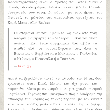
Χαρακτηριστικός είναι ο τρόπος που αποτυπώνει ο
ιταλός σκιτσογράφος Κάρλο Κέντι (Carlo Chendi),
συνεχιστής των ιστοριών κόμικς με τους ήρωες του
Ντίσνεϋ, το μέγεθος του αμερικάνου ομοτέχνου του
Καρλ Μπακς (Carl Backs):
Οι επόμενοι θα τον θυμούνται ως έναν από τους
ιδιοφυείς αφηγητές του δεύτερου μισού του 20ού
αιώνα… Σαν έναν συγγραφέα που αξίζει να
σταθεί πλάι σε «συναδέλφους» του, όπως ο
Βοκάκιος, ο Θερβάντες, ο Μολιέρος, ο Γκολντίνι,
ο Ντίκενς, ο Πιραντέλο ή ο Τσάπλιν.
Κέντι, χ.χ.
Αρκεί να ξεφυλλίσει κανείς τις ιστορίες των Ντακ, όσες
χρωστάμε στον Καρλ Μπακς και όχι μόνο, και η
παραπάνω λίστα με αναφορές σε λογοτεχνικές επιρροές
μεγαλώνει. Γεγονός που φανερώνει πως η διαδρομή της
αποδοχής των κόμικς ως τέχνης πέρασε, με τον έναν ή
τον άλλο τρόπο, μέσα από το κανάλι της «υψηλής»
λογοτεχνίας. Ακόμα και σήμερα δεν είναι λίγοι όσοι