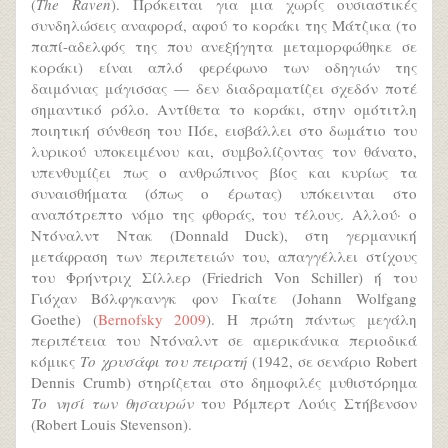
(
The Raven
). Πρόκειται για μια χωρίς ουσιαστικές
συνδηλώσεις αναφορά, αφού το κοράκι της Μάτζικα (το
παπί-αδελφός της που ανεξήγητα μεταμορφώθηκε σε
κοράκι) είναι απλό φερέφωνο των οδηγιών της
δαιμόνιας μάγισσας — δεν διαδραματίζει σχεδόν ποτέ
σημαντικό ρόλο. Αντίθετα το κοράκι, στην ομότιτλη
ποιητική σύνθεση του Πόε, εισβάλλει στο δωμάτιο του
λυρικού υποκειμένου και, συμβολίζοντας τον θάνατο,
υπενθυμίζει πως ο ανθρώπινος βίος και κυρίως τα
συναισθήματα (όπως ο έρωτας) υπόκεινται στο
αναπότρεπτο νόμο της φθοράς, του τέλους. Αλλού· ο
Ντόναλντ Ντακ (Donnald Duck), στη γερμανική
μετάφραση των περιπετειών του, απαγγέλλει στίχους
του Φρήντριχ Σίλλερ (Friedrich Von Schiller) ή του
Γιόχαν Βόλφγκανγκ φον Γκαίτε (Johann Wolfgang
Goethe) (
Bernofsky 2009
). Η πρώτη πάντως μεγάλη
περιπέτεια του Ντόναλντ σε αμερικάνικα περιοδικά
κόμικς
Το χρυσάφι του πειρατή
(1942, σε σενάριο Robert
Dennis Crumb) στηρίζεται στο δημοφιλές μυθιστόρημα
Το νησί των θησαυρών
του Ρόμπερτ Λούις Στήβενσον
(Robert Louis Stevenson).