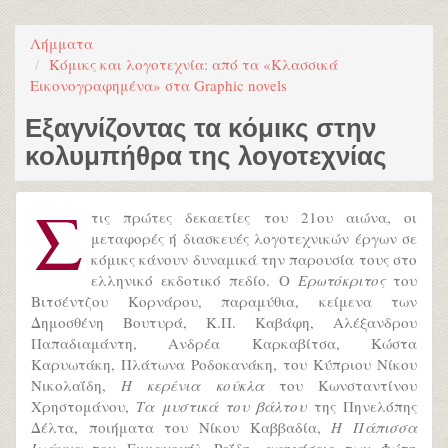
Λήμματα
Κόμικς και λογοτεχνία: από τα «Κλασσικά
Εικονογραφημένα» στα Graphic novels
Εξαγνίζοντας τα κόμικς στην
κολυμπήθρα της λογοτεχνίας
Σ
τις πρώτες δεκαετίες του 21ου αιώνα, οι
μεταφορές ή διασκευές λογοτεχνικών έργων σε
κόμικς κάνουν δυναμικά την παρουσία τους στο
ελληνικό εκδοτικό πεδίο. Ο
Ερωτόκριτος
του
Βιτσέντζου Κορνάρου, παραμύθια, κείμενα των
Δημοσθένη Βουτυρά, Κ.Π. Καβάφη, Αλέξανδρου
Παπαδιαμάντη, Ανδρέα Καρκαβίτσα, Κώστα
Καρυωτάκη, Πλάτωνα Ροδοκανάκη, του Κύπριου Νίκου
Νικολαΐδη,
Η κερένια κούκλα
του Κωνσταντίνου
Χρηστομάνου,
Τα μυστικά του βάλτου
της Πηνελόπης
Δέλτα, ποιήματα του Νίκου Καββαδία,
Η Πάπισσα