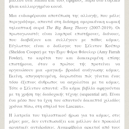
μάλλον στα παιδιά και τους εφήβους, παρά στο ενήλικο
ή/και καλλιεργημένο κοινό.
Μια ενδιαφέρουσα αποτύπωση της αλλαγής, που μόλις
περιγράψαμε, απαντά στη διάσημη αμερικάνικη κωμική
τηλεοπτική σειρά
The Big Bang Theory
(2007-2019). Οι
πρωταγωνιστές είναι λαμπροί επιστήμονες, διάνοιες,
που διαβάζουν και συλλέγουν με πάθος κόμικς.
Εύγλωττος είναι ο διάλογος του Σέλντον Κούπερ
(Sheldon Cooper) με την Έιμυ Φάρα Φάουλερ (Amy Farrah
Fowler), το κορίτσι του και διακεκριμένη επίσης
επιστήμονα, όταν ο πρώτος τής προτείνει να
οργανώσουν μια «μαγική» βραδιά ανάγνωσης κόμικς.
Εκείνη, απογοητευμένη, διερωτάται πώς γίνεται ένας
τόσο έξυπνος άνθρωπος να ασχολείται με τα κόμικς.
Τότε ο Σέλντον απαντά: «Τα κόμικ βιβλία αφηγούνται
με τη χρήση της διαδοχικής τέχνης (sequential art). Είναι
ένα μέσο που τα ίχνη του απαντούν δεκαεπτά χιλιάδες
χρόνια πίσω, στη σπηλιά του Lascaux».
Η λατρεία του τηλεοπτικού ήρωα για τα κόμικς, στις
μέρες μας, δεν εντυπωσιάζει και μάλλον δεν προκαλεί
αρνητικές αντιδράσεις. Αναμφίβολα αρκετοί από τους