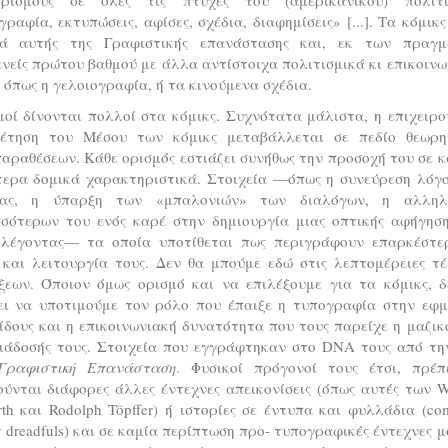
ραφία, εκτυπώσεις, αφίσες, σχέδια, διαφημίσεις» [...]. Τα κόμικς
ιά αυτής της Γραφιστικής επανάστασης και, εκ των πραγμ
νείς πρώτου βαθμού με άλλα αντίστοιχα πολιτισμικά κι επικοιν
όπως η γελοιογραφία, ή τα κινούμενα σχέδια.
οί δίνονται πολλοί στα κόμικς. Συχνότατα μάλιστα, η επιχειρ
θέτηση του Μέσου των κόμικς μεταβάλλεται σε πεδίο θεωρη
αραθέσεων. Κάθε ορισμός εστιάζει συνήθως την προσοχή του σε 
ίτερα δομικά χαρακτηριστικά. Στοιχεία —όπως η συνεύρεση λόγο
νας, η ύπαρξη των «μπαλονιών» των διαλόγων, η αλληλ
σσότερων του ενός καρέ στην δημιουργία μιας οπτικής αφήγηση
 λέγοντας— τα οποία υποτίθεται πως περιγράφουν επαρκέστε
 και λειτουργία τους. Δεν θα μπούμε εδώ στις λεπτομέρειες τέ
έξεων. Όποιον όμως ορισμό και να επιλέξουμε για τα κόμικς, δ
ει να υποτιμούμε τον ρόλο που έπαιξε η τυπογραφία στην εφμ
ίδους και η επικοινωνιακή δυνατότητα που τους παρείχε η μαζι
διάδοσής τους. Στοιχεία που εγγράφτηκαν στο DNA τους από την
Γραφιστική Επανάσταση
. Φυσικοί πρόγονοί τους έτσι, πρέπ
ύνται διάφορες άλλες έντεχνες απεικονίσεις (όπως αυτές των W
th και Rodolph Töpffer) ή ιστορίες σε έντυπα και φυλλάδια (com
 dreadfuls) και σε καμία περίπτωση προ- τυπογραφικές έντεχνες 