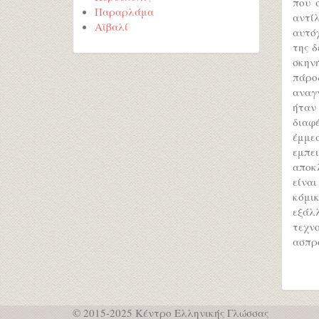
που 
Παραρλάμα
αντίλ
Αϊβαλί
αυτό
της δ
σκηνή
πάρο
αναγ
ήταν
διαφ
έμμε
εμπε
αποκ
είναι
κόμι
εξάλ
τεχν
ασπρό
© 2015-2025 Κέντρο Ελληνικής Γλώσσας