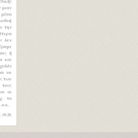
τικής
ν μιαν
 μέσα
διεθνή
με την
ίτερα
ς δεν
έραμε
σες ή
α και
χεδόν
σι να
ις των
 τους
αι οι
χ. το
.ο.κ.
. 19-20.