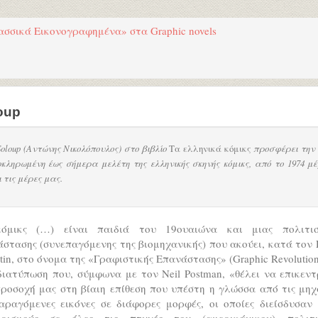
ασσικά Εικονογραφημένα» στα Graphic novels
oup
Soloup (Αντώνης Νικολόπουλος) στο βιβλίο
Τα ελληνικά κόμικς
προσφέρει την 
οκληρωμένη έως σήμερα μελέτη της ελληνικής σκηνής κόμικς, από το 1974 μέ
 τις μέρες μας.
όμικς (…) είναι παιδιά του 19ουαιώνα και μιας πολιτισ
στασης (συνεπαγόμενης της βιομηχανικής) που ακούει, κατά τον 
tin, στο όνομα της «Γραφιστικής Επανάστασης» (Graphic Revolution) 
ιατύπωση που, σύμφωνα με τον Neil Postman, «θέλει να επικεν
ροσοχή μας στη βίαιη επίθεση που υπέστη η γλώσσα από τις μη
αραγόμενες εικόνες σε διάφορες μορφές, οι οποίες διείσδυσαν 
ορισμούς σε όλες τις πτυχές του (αμερικάνικου) πολιτι