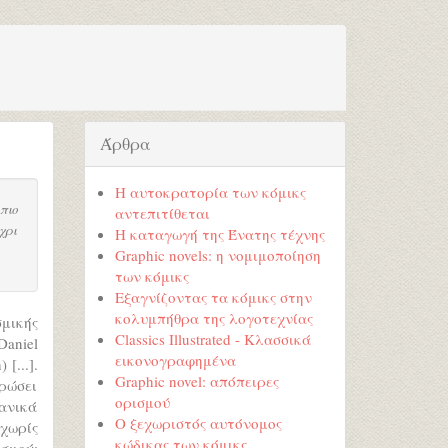
Άρθρα
Η αυτοκρατορία των κόμικς
πιο
αντεπιτίθεται
χρι
Η καταγωγή της Ένατης τέχνης
Graphic novels: η νομιμοποίηση
των κόμικς
Εξαγνίζοντας τα κόμικς στην
κολυμπήθρα της λογοτεχνίας
μικής
Classics Illustrated - Κλασσικά
Daniel
εικονογραφημένα
[...].
Graphic novel: απόπειρες
τρώσει
ορισμού
χανικά
Ο ξεχωριστός αυτόνομος
χωρίς
κώδικας των κόμικς
σμού: