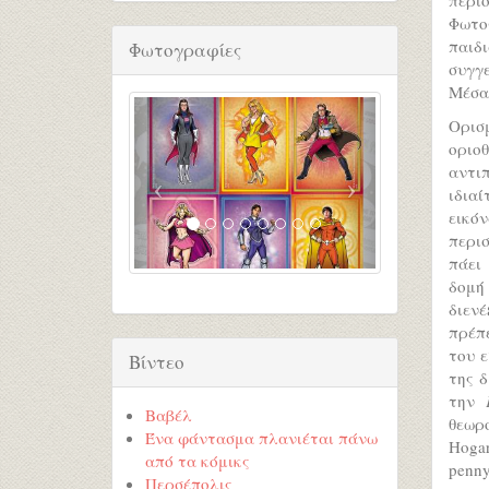
Φωτογ
παιδ
Φωτογραφίες
συγγε
Μέσα 
Ορισμ
οριο
αντιπ
ιδια
εικό
περι
πάει
δομή
διεν
πρέπ
του ε
Βίντεο
της 
την
Βαβέλ
θεωρο
Ένα φάντασμα πλανιέται πάνω
Hogar
από τα κόμικς
penny
Περσέπολις