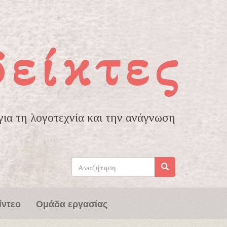
δείκτες
ια τη λογοτεχνία και την ανάγνωση
Φόρμα
αναζήτησης
Αναζήτηση
ίντεο
Ομάδα εργασίας