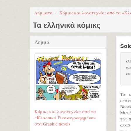
Λήμματα
Κόμικς και λογοτεχνία: από τα «Κλ
Τα ελληνικά κόμικς
Λήμμα
Sol
Ο 
ολ
και
Τα κ
επανά
Boors
Κόμικς και λογοτεχνία: από τα
Μια δ
«Κλασσικά Εικονογραφημένα»
την π
στα Graphic novels
αναπ
περι