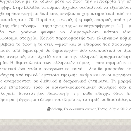
συγγενεύουν με τα κόμικς μόνο ως προς την λειτουργία της οπ
ηψης. Στην Ελλάδα τα κόμικς άρχισαν ουσιαστικά να εξελίσσου
χθονη παραγωγή με δικά τους «ενήλικα» χαρακτηριστικά, από τα
εκαετίας του ‘70. Παρά τις φανερές ή κρυφές επιρροές από τη 
 της «9ης τέχνης» —της τέχνης της «εικονογραφήγησης» [...]— 
δο των χρόνων φάνηκε να διαμορφώνουν κάποια ιδια
νωρίσιμα στοιχεία. Κοινός παρονομαστής των ελληνικών κόμικ
 βέβαια το ύφος ή το στιλ —μιας και οι επιρροές που προαναφ
έρουν από δημιουργό σε δημιουργό— όσο αναγκαστικά οι άμε
σες αναφορές που σχετίζονται με την ελληνική πραγματικότητ
ιρία. Η θεματολογία των ελληνικών κόμικς —που αφορούσε σ
λειστικά ένα ντόπιο αναγνωστικό κοινό— δεν θα μπορούσε έτ
 άσχετη από την εδώ εμπειρία της ζωής, ακόμα και αν οι αφηγήσε
κς αναφέρονταν σε διεθνικά ή διαχρονικά ζητήματα. Τη μορφή
λου επηρέασαν τόσο οι κοινωνικοοικονομικές συνθήκες όσο κ
ολογικές δυνατότητες παραγωγής της κάθε εποχής, όπως π.
μαυρο ή έγχρωμο τύπωμα του άλμπουμ, το τιράζ, οι διαστάσεις κ
Soloup,
Τα ελληνικά comics
, Τόπος, Αθήνα 2012, σ