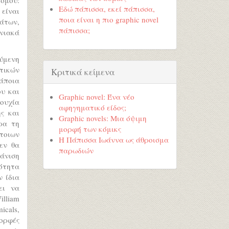
Εδώ πάπισσα, εκεί πάπισσα,
 είναι
ποια είναι η πιο graphic novel
άτων,
πάπισσα;
ωνιακά
ούμενη
τικών
Κριτικά κείμενα
κάποια
υ και
Graphic novel: Ένα νέο
ουχία
αφηγηματικό είδος;
ς και
Graphic novels: Μια όψιμη
ρα τη
μορφή των κόμικς
τοιων
Η Πάπισσα Ιωάννα ως άθροισμα
εν θα
παρωδιών
άνιση
κότητα
 ίδια
ει να
illiam
icals,
μορφές