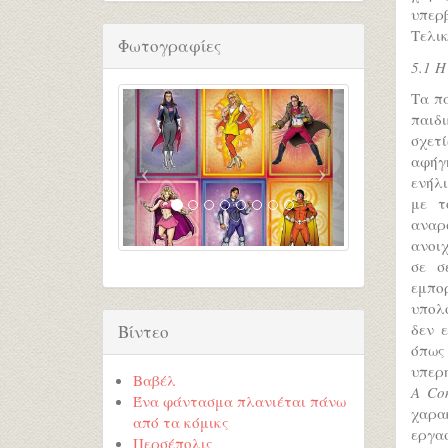
υπερ
Τελικ
Φωτογραφίες
5.1 Η
Τα π
παιδ
σχετ
αφήγ
ενήλι
με τ
αναρ
ανοι
σε σ
εμπο
υπολο
δεν 
Βίντεο
όπω
υπερ
Βαβέλ
A Con
Ένα φάντασμα πλανιέται πάνω
χαρα
από τα κόμικς
εργασ
Περσέπολις