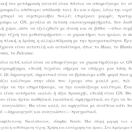
ική του μετάφραση (συνετό είναι πάντως να αποφεύγουμε τις α
γραφικές» απόπειρες απόδοσής του). Αν και ο όρος, λόγω της ευρ
 μπορεί να συμπεριλάβει πολλές επιμέρους μορφές, προτι
γράφω ως GN, μεγάλα σε έκταση εικονογραφηγήματα, που διαθ
κή χώρο, ώστε να εξελιχθούν με άνεση και σε βάθος —όπως συμβ
την τέχνη του μυθιστορήματος— οι χαρακτήρες των ηρώων, οι σ
 η πλοκή, η δράση, η αλληλεπίδραση με την πραγματικότητα. Έρ
όχρονα είναι αυτοτελή και αυτοδύναμα, όπως το
Maus
, το
Blanke
omix
, το
Palestine
.
 όλα αυτά, καλό είναι να αποφεύγουμε να χαρακτηρίζουμε ως GN
νογραφήγημα, επειδή τυχαίνει σήμερα να υπάρχει μια τάση π
ί. Ως δημιουργοί, σημαντικό είναι να βρίσκουμε κάθε φορά ποια
ιάζει καλύτερα στην ιδέα που έχουμε στο μυαλό μας, πώς
ούμε να την υπηρετήσουμε, να την αναδείξουμε καλύτερα. Ένα
α είναι αυτόματα «καλό» ή άξιο προσοχής, επειδή είναι GN. Θα
αν είναι άρτιο αισθητικά, εικαστικά, αφηγηματικά, αν έχει να πε
 αναγνώστες. Θα είναι καλό, αν αφηγείται με συνέπεια κάτι π
ά —δημιουργούς και αναγνώστες— πραγματικά.
oup/Αντώνης Νικολόπουλος, «Graphic Novels: Μια όψιμη μορφή των κ
εχνία ή αυθύπαρκτη τέχνη; Χρήση και κατάχρηση του όρου». Στο
Αφιέρωμα G