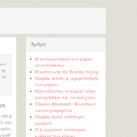
Άρθρα
Η αυτοκρατορία των κόμικς
ουν
αντεπιτίθεται
 τη
Η καταγωγή της Ένατης τέχνης
 το
Graphic novels: η νομιμοποίηση
των κόμικς
Εξαγνίζοντας τα κόμικς στην
κολυμπήθρα της λογοτεχνίας
Classics Illustrated - Κλασσικά
 GN
εικονογραφημένα
εγάλη
Graphic novel: απόπειρες
ύς και
ορισμού
ευρύς,
Ο ξεχωριστός αυτόνομος
 καθ’
κώδικας των κόμικς