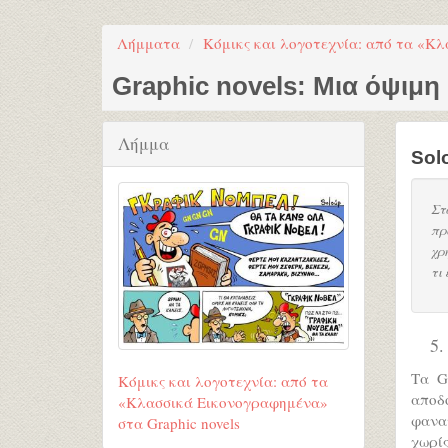
Λήμματα
Κόμικς και λογοτεχνία: από τα «Κλ
Graphic novels: Μια όψιμη
Λήμμα
Sol
Στ
πρ
χρ
τι 
5.
Τα G
Κόμικς και λογοτεχνία: από τα
αποδο
«Κλασσικά Εικονογραφημένα»
φανατ
στα Graphic novels
χωρί