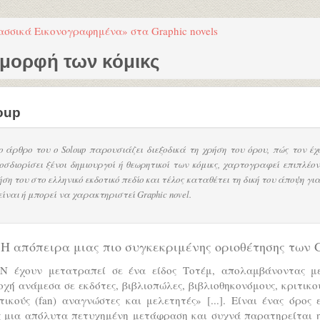
ασσικά Εικονογραφημένα» στα Graphic novels
 μορφή των κόμικς
oup
ο άρθρο του ο Soloup παρουσιάζει διεξοδικά τη χρήση του όρου, πώς τον έχ
οσδιορίσει ξένοι δημιουργοί ή θεωρητικοί των κόμικς, χαρτογραφεί επιπλέον
ήση του στο ελληνικό εκδοτικό πεδίο και τέλος καταθέτει τη δική του άποψη για
είναι ή μπορεί να χαρακτηριστεί Graphic novel.
 Η απόπειρα μιας πιο συγκεκριμένης οριοθέτησης των
N έχουν μετατραπεί σε ένα είδος Τοτέμ, απολαμβάνοντας μ
χή ανάμεσα σε εκδότες, βιβλιοπώλες, βιβλιοθηκονόμους, κριτικο
ικούς (fan) αναγνώστες και μελετητές» [...]. Είναι ένας όρος 
ς μια απόλυτα πετυχημένη μετάφραση και συχνά παρατηρείται η