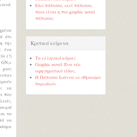
οινό.
Εδώ πάπισσα, εκεί πάπισσα,
ποια είναι η πιο graphic novel
πάπισσα;
ημένα
ά ότι
Κριτικά κείμενα
η της
ε ένα
ίο (!)
Τα ελληνικά κόμικς
 GN;»
Graphic novel: Ένα νέο
 μιας
αφηγηματικό είδος;
ονταν
Η Πάπισσα Ιωάννα ως άθροισμα
ορούν
παρωδιών
κς να
γα που
ειές,
σειρά
αι το
τό να
φάσμα