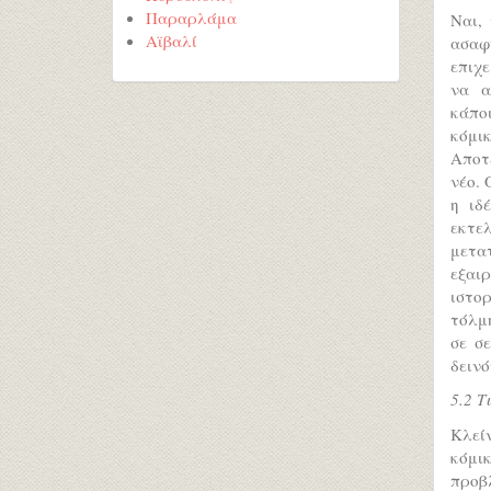
Παραρλάμα
Ναι,
Αϊβαλί
ασαφ
επιχε
να α
κάποι
κόμικ
Αποτε
νέο. 
η ιδ
εκτελ
μετα
εξαι
ιστορ
τόλμη
σε σ
δεινό
5.2 Τ
Κλεί
κόμι
προβ