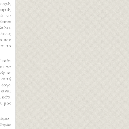
τυχείς
ύτητάς
μώ να
έτουν
αίνει
κέψεις
γα που
ts
, το
 κάθε
ου τα
 φόρμα
 αυτή
 έργο
 είναι
ι κάτι
ου μας
όμικς-
raphic