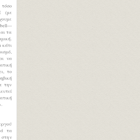
 τόσο
ί (με
έχουμε
bell—
και τα
αμική.
ι κάτι
ρισμό,
αι να
τατική
ι, το
ηβική
χε την
ιευτεί
ατική
».
υργού
ρά τα
 στην