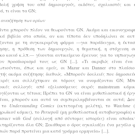
βολή χρήση του από δημιουργούς, εκδότες, σχολιαστές και κ
ά, τι είναι τα GN;
 αναζήτηση των ορίων
άντα μπορούν πλέον να θεωρούνται GN. Ακόμα και εικονογραφ
ικά βιβλία στα οποία, αν και τίποτα δεν υποδηλώνει σε αυτ
ίζονται με τη συγκεκριμένη φόρμα —για παράδειγμα, η έκτασ
ησης, η πρόθεση των δημιουργών, η θεματική, η στόχευση σ
κο κοινό κ.λπ.— γίνονται αντικείμενο έρευνας για το νηπιαγωγε
ον προσδιορισμό τους ως GN [...]. «Τι ακριβώς είναι ένα
ωτιούνται, όπως και εμείς, οι Mazur και Danner στο πλαίσιο
χτής ακόμα συζήτησης διεθνώς. «Μπορούν δουλειές που δημοσιεύ
ειρές και συλλέχτηκαν σε τόμους να ονομάζονται GN; Μπ
ρικές συλλογές από εξελισσόμενες σειρές mainstream κόμι
γίζονται ως τέτοια; Πρέπει τα GN να είναι μυθοπλαστικά ή έρ
είναι, μπορούν και αυτά να συμπεριλαμβάνονται σε αυτά; Δουλ
ς το
Understanding Comics
(εκτεταμένη μελέτη), το
Watchme
(
ηρωϊκού κόμικς), το
Persepoli
(μη μυθοπλαστική αυτοβιογραφία) κ
tract with God
(συλλογή από σύντομες ιστορίες) είναι αποδεκ
κτηρίζονται όλα GN; Ξεκάθαρα ο όρος αγκαλιάζει ένα μεγάλο 
ιών παρά προτείνει μια κατά γράμμα ερμηνεία» [...].