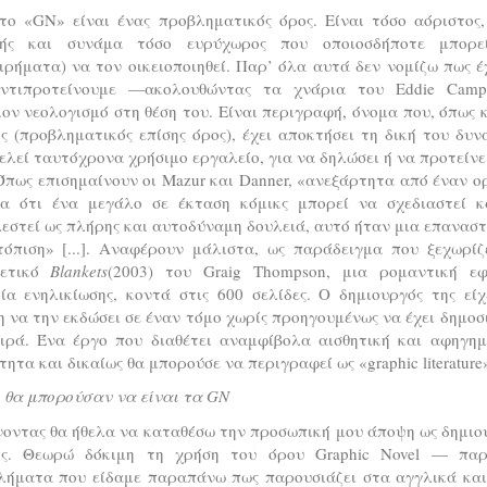
 το «GN» είναι ένας προβληματικός όρος. Είναι τόσο αόριστος,
ής και συνάμα τόσο ευρύχωρος που οποιοσδήποτε μπορε
ιρήματα) να τον οικειοποιηθεί. Παρ’ όλα αυτά δεν νομίζω πως 
ντιπροτείνουμε —ακολουθώντας τα χνάρια του Eddie Camp
ον νεολογισμό στη θέση του. Είναι περιγραφή, όνομα που, όπως 
ς (προβληματικός επίσης όρος), έχει αποκτήσει τη δική του δυν
λεί ταυτόχρονα χρήσιμο εργαλείο, για να δηλώσει ή να προτείνε
Όπως επισημαίνουν οι Mazur και Danner, «ανεξάρτητα από έναν ο
έα ότι ένα μεγάλο σε έκταση κόμικς μπορεί να σχεδιαστεί κ
εστεί ως πλήρης και αυτοδύναμη δουλειά, αυτό ήταν μια επανασ
τόπιση» [...]. Αναφέρουν μάλιστα, ως παράδειγμα που ξεχωρίζε
ρετικό
Blankets
(2003) του Graig Thompson, μια ρομαντική εφ
ία ενηλικίωσης, κοντά στις 600 σελίδες. Ο δημιουργός της εί
 να την εκδώσει σε έναν τόμο χωρίς προηγουμένως να έχει δημοσ
ειρά. Ένα έργο που διαθέτει αναμφίβολα αισθητική και αφηγημ
τητα και δικαίως θα μπορούσε να περιγραφεί ως «graphic literature
ι θα μπορούσαν να είναι τα GN
νοντας θα ήθελα να καταθέσω την προσωπική μου άποψη ως δημιο
κς. Θεωρώ δόκιμη τη χρήση του όρου Graphic Novel — πα
λήματα που είδαμε παραπάνω πως παρουσιάζει στα αγγλικά και