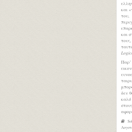
ελλην
και «
του,
περι
επαρ
και σ
τους,
ταυτ
Logic
Παρ’
εικο
ευνοε
ταιρ
μπορ
δεν θ
καλό 
στους
αφορ
Sol
Λογοτ