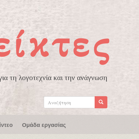
είκτες
ια τη λογοτεχνία και την ανάγνωση
Φόρμα
αναζήτησης
Αναζήτηση
ίντεο
Ομάδα εργασίας