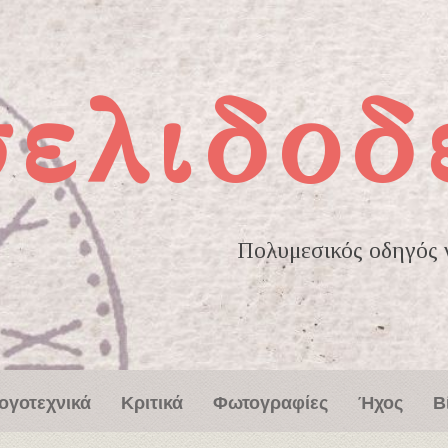
σελιδοδ
Πολυμεσικός οδηγός γ
ογοτεχνικά
Κριτικά
Φωτογραφίες
Ήχος
Β