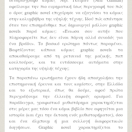
σεναριογράφο κόμικς Νηλ Γκέιμαν (Neil Gaiman)
οφείλουμε την πιο ευρηματική ίσως περιγραφή του πώς
ο όρος graphic novel επιχείρησε να εξαγνίσει τα κόμικς
στην κολυμβήθρα της υψηλής τέχνης. Ιδού πώς απάντησε
όταν του επισημάνθηκε πως δημιουργεί μάλλον graphic
novels παρά κόμικς: «Ένιωσα σαν αυτήν που
πληροφορείτε πως δεν είναι πόρνη αλλά συνοδός για
ένα βράδυ». Το βασικό ερώτημα πάντως παραμένει.
Βαφτίζοντας κάποια κόμικς graphic novels τα
αποκαθαίρουμε από τη ρετσινιά της μαζικής, ποπ
κουλτούρας, και τα εντάσσουμε αυτόματα στην
κατηγορία της υψηλής τέχνης;
Τα παραπάνω ερωτήματα έχουν ήδη απασχολήσει την
επιστημονική έρευνα και τους κομίστες, στην Ελλάδα
και το εξωτερικό, όπως θα δούμε, αφού πρώτα
περιγράψουμε την έλλειψη σαφούς ορισμού. Για
παράδειγμα, γραφιστικό μυθιστόρημα χαρακτηρίζεται
στις μέρες μας τόσο ένα κόμικ βιβλίο που αφηγείται μια
ιστορία (και έχει την έκταση ενός μυθιστορήματος), όσο
και ένα άλμπουμ ή μια συλλογή διαφορετικών
διηγήσεων. Graphic novel χαρακτηρίζεται το