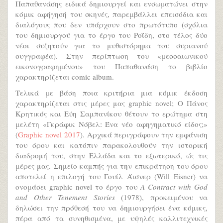
Παπαθανάσης ειδικά δημιουργεί και ενσωματώνει στην
κόμικ αφήγησή του σκηνές, παρεμβάλλει επεισόδια και
διαλόγους που δεν υπάρχουν στο πρωτότυπο (σχόλια
του δημιουργού για το έργο του Ροΐδη, στο τέλος δύο
νέοι συζητούν για το μυθιστόρημα του συριανού
συγγραφέα). Στην περίπτωση του «μεσσαιωνικού
εικονογραφημένου» του Παπαθανάση το βιβλίο
χαρακτηρίζεται comic album.
Τελικά με βάση ποια κριτήρια μια κόμικ έκδοση
χαρακτηρίζεται στις μέρες μας graphic novel; Ο Πάνος
Κρητικός και Εύη Σαμπανίκου θέτουν το ερώτημα στη
μελέτη «Γκράφικ Νόβελ: Ένα νέο αφηγηματικό είδος;»
(
Graphic novel 2017
). Αρχικά περιγράφουν την εμφάνιση
του όρου και κατόπιν παρακολουθούν την ιστορική
διαδρομή του, στην Ελλάδα και το εξωτερικό, ώς τις
μέρες μας. Σημείο καμπής για την επικράτηση του όρου
αποτελεί η επιλογή του Γουίλ Άισνερ (Will Eisner) να
ονομάσει graphic novel το έργο του
A Contract with God
and Other Tenement Stories
(1978), προκειμένου να
δηλώσει την πρόθεσή του να δημιουργήσει ένα κόμικς,
πέρα από τα συνηθισμένα, με υψηλές καλλιτεχνικές