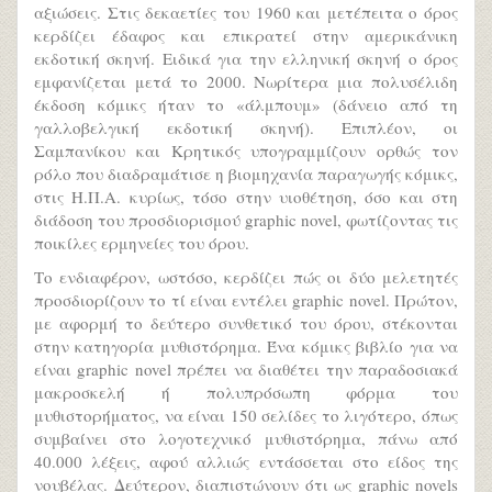
αξιώσεις. Στις δεκαετίες του 1960 και μετέπειτα ο όρος
κερδίζει έδαφος και επικρατεί στην αμερικάνικη
εκδοτική σκηνή. Ειδικά για την ελληνική σκηνή ο όρος
εμφανίζεται μετά το 2000. Νωρίτερα μια πολυσέλιδη
έκδοση κόμικς ήταν το «άλμπουμ» (δάνειο από τη
γαλλοβελγική εκδοτική σκηνή). Επιπλέον, οι
Σαμπανίκου και Κρητικός υπογραμμίζουν ορθώς τον
ρόλο που διαδραμάτισε η βιομηχανία παραγωγής κόμικς,
στις Η.Π.Α. κυρίως, τόσο στην υιοθέτηση, όσο και στη
διάδοση του προσδιορισμού graphic novel, φωτίζοντας τις
ποικίλες ερμηνείες του όρου.
Το ενδιαφέρον, ωστόσο, κερδίζει πώς οι δύο μελετητές
προσδιορίζουν το τί είναι εντέλει graphic novel. Πρώτον,
με αφορμή το δεύτερο συνθετικό του όρου, στέκονται
στην κατηγορία μυθιστόρημα. Ένα κόμικς βιβλίο για να
είναι graphic novel πρέπει να διαθέτει την παραδοσιακά
μακροσκελή ή πολυπρόσωπη φόρμα του
μυθιστορήματος, να είναι 150 σελίδες το λιγότερο, όπως
συμβαίνει στο λογοτεχνικό μυθιστόρημα, πάνω από
40.000 λέξεις, αφού αλλιώς εντάσσεται στο είδος της
νουβέλας. Δεύτερον, διαπιστώνουν ότι ως graphic novels