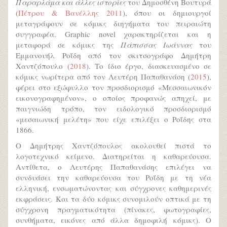
Παραρλάμα και άλλες ιστορίες
του Δημοσθένη Βουτυρά
(
Πέτρου & Βανέλλης 2011
), όπου οι δημιουργοί
μεταγράφουν σε κόμικς διηγήματα του πειραιώτη
συγγραφέα. Graphic novel χαρακτηρίζεται και η
μεταφορά σε κόμικς της
Πάπισσας Ιωάννας
του
Εμμανουήλ Ροΐδη από τον σκιτσογράφο Δημήτρη
Χαντζόπουλο (
2018
). Το ίδιο έργο, διασκευασμένο σε
κόμικς νωρίτερα από τον Λευτέρη Παπαθανάση (
2015
),
φέρει στο εξώφυλλο τον προσδιορισμό «Μεσσαιωνικόν
εικονογραφημένον», ο οποίος προφανώς απηχεί, με
παιγνιώδη τρόπο, τον ειδολογικό προσδιορισμό
«μεσαιωνική μελέτη» που είχε επιλέξει ο Ροΐδης στα
1866.
Ο Δημήτρης Χαντζόπουλος ακολουθεί πιστά το
λογοτεχνικό κείμενο. Διατηρείται η καθαρεύουσα.
Αντίθετα, ο Λευτέρης Παπαθανάσης επιλέγει να
συνδυάσει την καθαρεύουσα του Ροΐδη με τη νέα
ελληνική, ενσωματώνοντας και σύγχρονες καθημερινές
εκφράσεις. Και τα δύο κόμικς συνομιλούν οπτικά με τη
σύγχρονη πραγματικότητα (πίνακες, φωτογραφίες,
συνθήματα, εικόνες από άλλα δημοφιλή κόμικς). Ο