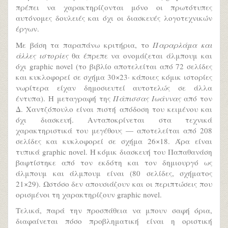
πρέπει να χαρακτηρίζονται μόνο οι πρωτότυπες
αυτόνομες δουλειές και όχι οι διασκευές λογοτεχνικών
έργων.
Με βάση τα παραπάνω κριτήρια, το
Παραρλάμα και
άλλες ιστορίες
θα έπρεπε να ονομάζεται άλμπουμ και
όχι graphic novel (το βιβλίο αποτελείται από 72 σελίδες
και κυκλοφορεί σε σχήμα 30×23· κάποιες κόμικ ιστορίες
νωρίτερα είχαν δημοσιευτεί αυτοτελώς σε άλλα
έντυπα). Η μεταγραφή της
Πάπισσας Ιωάννας
από τον
Δ. Χαντζόπουλο είναι πιστή απόδοση του κειμένου και
όχι διασκευή. Ανταποκρίνεται στα τεχνικά
χαρακτηριστικά του μεγέθους — αποτελείται από 208
σελίδες και κυκλοφορεί σε σχήμα 26×18. Άρα είναι
τυπικά graphic novel. Η κόμικ διασκευή του Παπαθανάση
βαφτίστηκε από τον εκδότη και τον δημιουργό ως
άλμπουμ και άλμπουμ είναι (80 σελίδες, σχήματος
21×29). Ωστόσο δεν απουσιάζουν και οι περιπτώσεις που
ορισμένοι τη χαρακτηρίζουν graphic novel.
Τελικά, παρά την προσπάθεια να μπουν σαφή όρια,
διαφαίνεται πόσο προβληματική είναι η οριστική