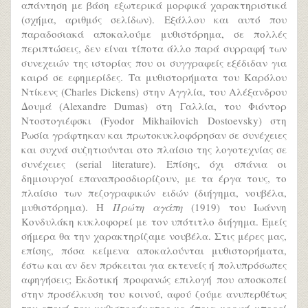
απάντηση με βάση εξωτερικά μορφικά χαρακτηριστικά
(σχήμα, αριθμός σελίδων). Εξάλλου και αυτό που
παραδοσιακά αποκαλούμε μυθιστόρημα, σε πολλές
περιπτώσεις, δεν είναι τίποτα άλλο παρά συρραφή των
συνεχειών της ιστορίας που οι συγγραφείς εξέδιδαν για
καιρό σε εφημερίδες. Τα μυθιστορήματα του Καρόλου
Ντίκενς (Charles Dickens) στην Αγγλία, του Αλέξανδρου
Δουμά (Alexandre Dumas) στη Γαλλία, του Φιόντορ
Ντοστογιέφσκι (Fyodor Mikhailovich Dostoevsky) στη
Ρωσία γράφτηκαν και πρωτοκυκλοφόρησαν σε συνέχειες
και συχνά συζητιούνται στο πλαίσιο της λογοτεχνίας σε
συνέχειες (serial literature). Επίσης, όχι σπάνια οι
δημιουργοί επαναπροσδιορίζουν, με τα έργα τους, το
πλαίσιο των πεζογραφικών ειδών (διήγημα, νουβέλα,
μυθιστόρημα). Η
Πρώτη αγάπη
(1919) του Ιωάννη
Κονδυλάκη κυκλοφορεί με τον υπότιτλο διήγημα. Εμείς
σήμερα θα την χαρακτηρίζαμε νουβέλα. Στις μέρες μας,
επίσης, πόσα κείμενα αποκαλούνται μυθιστορήματα,
έστω και αν δεν πρόκειται για εκτενείς ή πολυπρόσωπες
αφηγήσεις; Εκδοτική προφανώς επιλογή που αποσκοπεί
στην προσέλκυση του κοινού, αφού ζούμε ανυπερθέτως