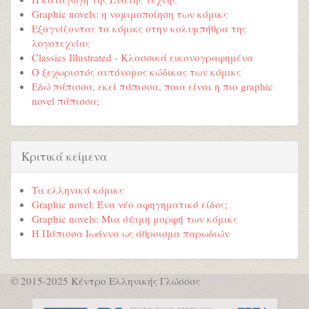
Graphic novels: η νομιμοποίηση των κόμικς
Εξαγνίζοντας τα κόμικς στην κολυμπήθρα της
λογοτεχνίας
Classics Illustrated - Κλασσικά εικονογραφημένα
Ο ξεχωριστός αυτόνομος κώδικας των κόμικς
Εδώ πάπισσα, εκεί πάπισσα, ποια είναι η πιο graphic
novel πάπισσα;
Κριτικά κείμενα
Τα ελληνικά κόμικς
Graphic novel: Ένα νέο αφηγηματικό είδος;
Graphic novels: Μια όψιμη μορφή των κόμικς
Η Πάπισσα Ιωάννα ως άθροισμα παρωδιών
© 2015-2025 Κέντρο Ελληνικής Γλώσσας