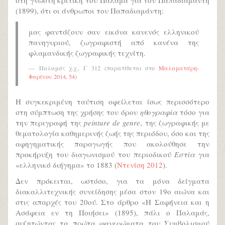
στη γνωστή κριτική του Παλαμά για τον Παπαδιαμάντη
(1899), ότι οι άνθρωποι του Παπαδιαμάντη:
μας φαντάζουν σαν εικόνα κανενός ελληνικού
πανηγυριού, ζωγραφιστή από κανένα της
φλαμανδικής ζωγραφικής τεχνίτη.
Παλαμάς χ.χ., Ι΄ 312 (παρατίθεται στο
Μαλαματάρη-
Φαρίνου 2014, 54
)
Η συγκεκριμένη ταύτιση οφείλεται ίσως περισσότερο
στη σύμπτωση της χρήσης του όρου
ηθογραφία
τόσο για
την περιγραφή της
peinture de genre
, της ζωγραφικής με
θεματολογία καθημερινής ζωής της περιόδου, όσο και της
αφηγηματικής παραγωγής που ακολούθησε την
προκήρυξη του διαγωνισμού του περιοδικού
Εστία
για
«ελληνικό διήγημα» το 1883 (
Ντενίση 2012
).
Δεν πρόκειται, ωστόσο, για τα μόνα δείγματα
διακαλλιτεχνικής συνείδησης μέσα στον 19ο αιώνα και
στις απαρχές του 20ού. Στο άρθρο «Η Σαφήνεια και η
Ασάφεια εν τη Ποιήσει» (1895), πάλι ο Παλαμάς,
συζητώντας τα πρώτα φανερώματα του Συμβολισμού