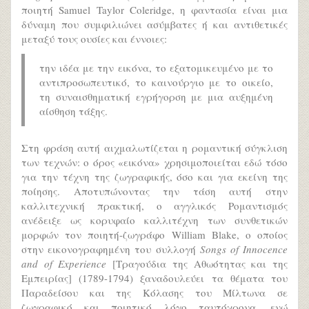
ποιητή Samuel Taylor Coleridge, η φαντασία είναι μια
δύναμη που συμφιλιώνει ασύμβατες ή και αντιθετικές
μεταξύ τους ουσίες και έννοιες:
την ιδέα με την εικόνα, το εξατομικευμένο με το
αντιπροσωπευτικό, το καινούργιο με το οικείο,
τη συναισθηματική εγρήγορση με μια αυξημένη
αίσθηση τάξης.
Στη φράση αυτή αιχμαλωτίζεται η ρομαντική σύγκλιση
των τεχνών: ο όρος «εικόνα» χρησιμοποιείται εδώ τόσο
για την τέχνη της ζωγραφικής, όσο και για εκείνη της
ποίησης. Αποτυπώνοντας την τάση αυτή στην
καλλιτεχνική πρακτική, ο αγγλικός Ρομαντισμός
ανέδειξε ως κορυφαίο καλλιτέχνη των συνθετικών
μορφών τον ποιητή-ζωγράφο William Blake, ο οποίος
στην εικονογραφημένη του συλλογή
Songs of Innocence
and of Experience
[Τραγούδια της Αθωότητας και της
Εμπειρίας] (1789-1794) ξαναδουλεύει τα θέματα του
Παραδείσου και της Κόλασης του Μίλτωνα σε
ζωγραφικό και ποιητικό λόγο ταυτόχρονα, ενώ