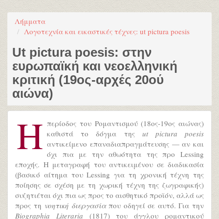
Λήμματα
Λογοτεχνία και εικαστικές τέχνες: ut pictura poesis
Ut pictura poesis: στην
ευρωπαϊκή και νεοελληνική
κριτική (19ος-αρχές 20ού
αιώνα)
Η
περίοδος του Ρομαντισμού (18ος-19ος αιώνας)
καθιστά το δόγμα της
ut pictura poesis
αντικείμενο επαναδιαπραγμάτευσης — αν και
όχι πια με την αθωότητα της προ Lessing
εποχής. Η μεταγραφή του αντικειμένου σε διαδικασία
(βασικό αίτημα του Lessing για τη χρονική τέχνη της
ποίησης σε σχέση με τη χωρική τέχνη της ζωγραφικής)
συζητιέται όχι πια ως προς το αισθητικό προϊόν, αλλά ως
προς τη
νοητική διεργασία
που οδηγεί σε αυτό. Για την
Biographia Literaria
(1817) του άγγλου ρομαντικού