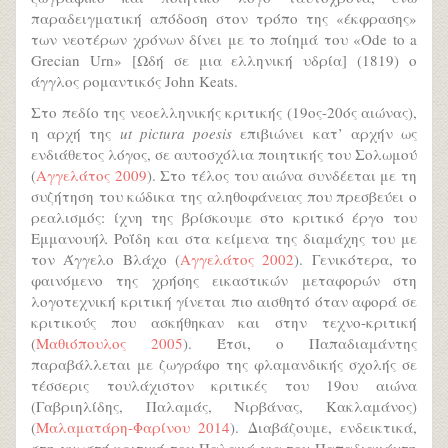
παραδειγματική απόδοση στον τρόπο της «έκφρασης»
των νεοτέρων χρόνων δίνει με το ποίημά του «Ode to a
Grecian Urn» [Ωδή σε μια ελληνική υδρία] (1819) ο
άγγλος ρομαντικός John Keats.
Στο πεδίο της νεοελληνικής κριτικής (19ος-20ός αιώνας),
η αρχή της
ut pictura poesis
επιβιώνει κατ’ αρχήν ως
ενδιάθετος λόγος, σε αυτοσχόλια ποιητικής του Σολωμού
(
Αγγελάτος 2009
). Στο τέλος του αιώνα συνδέεται με τη
συζήτηση του κώδικα της αληθοφάνειας που πρεσβεύει ο
ρεαλισμός: ίχνη της βρίσκουμε στο κριτικό έργο του
Εμμανουήλ Ροΐδη και στα κείμενα της διαμάχης του με
τον Άγγελο Βλάχο (
Αγγελάτος 2002
). Γενικότερα, το
φαινόμενο της χρήσης εικαστικών μεταφορών στη
λογοτεχνική κριτική γίνεται πιο αισθητό όταν αφορά σε
κριτικούς που ασκήθηκαν και στην τεχνο-κριτική
(
Μαθιόπουλος 2005
). Έτσι, ο Παπαδιαμάντης
παραβάλλεται με ζωγράφο της φλαμανδικής σχολής σε
τέσσερις τουλάχιστον κριτικές του 19ου αιώνα
(Γαβριηλίδης, Παλαμάς, Νιρβάνας, Κακλαμάνος)
(
Μαλαματάρη-Φαρίνου 2014
). Διαβάζουμε, ενδεικτικά,