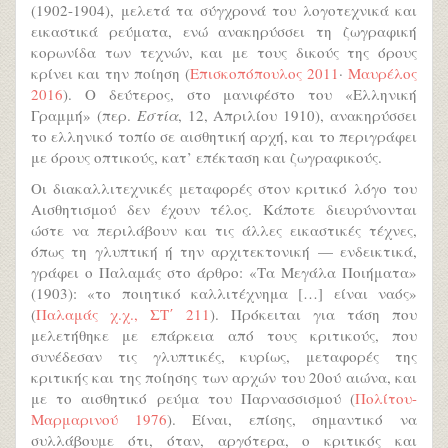
(1902-1904), μελετά τα σύγχρονά του λογοτεχνικά και
εικαστικά ρεύματα, ενώ ανακηρύσσει τη ζωγραφική
κορωνίδα των τεχνών, και με τους δικούς της όρους
κρίνει και την ποίηση (
Επισκοπόπουλος 2011
·
Μαυρέλος
2016
). Ο δεύτερος, στο μανιφέστο του «Ελληνική
Γραμμή» (περ.
Εστία
, 12, Απριλίου 1910), ανακηρύσσει
το ελληνικό τοπίο σε αισθητική αρχή, και το περιγράφει
με όρους οπτικούς, κατ’ επέκταση και ζωγραφικούς.
Οι διακαλλιτεχνικές μεταφορές στον κριτικό λόγο του
Αισθητισμού δεν έχουν τέλος. Κάποτε διευρύνονται
ώστε να περιλάβουν και τις άλλες εικαστικές τέχνες,
όπως τη γλυπτική ή την αρχιτεκτονική — ενδεικτικά,
γράφει ο Παλαμάς στο άρθρο: «Τα Μεγάλα Ποιήματα»
(1903): «το ποιητικό καλλιτέχνημα […] είναι ναός»
(
Παλαμάς χ.χ., ΣΤ΄ 211
). Πρόκειται για τάση που
μελετήθηκε με επάρκεια από τους κριτικούς, που
συνέδεσαν τις γλυπτικές, κυρίως, μεταφορές της
κριτικής και της ποίησης των αρχών του 20ού αιώνα, και
με το αισθητικό ρεύμα του Παρνασσισμού (
Πολίτου-
Μαρμαρινού 1976
). Είναι, επίσης, σημαντικό να
συλλάβουμε ότι, όταν, αργότερα, ο κριτικός και