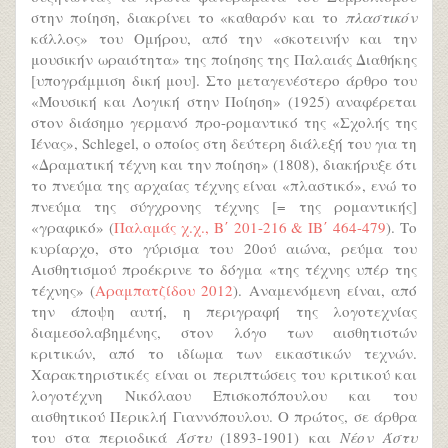
στην ποίηση, διακρίνει το «καθαρόν και το
πλαστικόν
κάλλος» του Ομήρου, από την «σκοτεινήν και την
μουσικήν ωραιότητα» της ποίησης της Παλαιάς Διαθήκης
[υπογράμμιση δική μου]. Στο μεταγενέστερο άρθρο του
«Μουσική και Λογική στην Ποίηση» (1925) αναφέρεται
στον διάσημο γερμανό προ-ρομαντικό της «Σχολής της
Ιένας», Schlegel, ο οποίος στη δεύτερη διάλεξή του για τη
«Δραματική τέχνη και την ποίηση» (1808), διακήρυξε ότι
το πνεύμα της αρχαίας τέχνης είναι «πλαστικό», ενώ το
πνεύμα της σύγχρονης τέχνης [= της ρομαντικής]
«γραφικό» (
Παλαμάς χ.χ., Β΄ 201-216 & ΙΒ΄ 464-479
). Το
κυρίαρχο, στο γύρισμα του 20ού αιώνα, ρεύμα του
Αισθητισμού προέκρινε το δόγμα «της τέχνης υπέρ της
τέχνης» (
Αραμπατζίδου 2012
). Αναμενόμενη είναι, από
την άποψη αυτή, η περιγραφή της λογοτεχνίας
διαμεσολαβημένης, στον λόγο των αισθητιστών
κριτικών, από το ιδίωμα των εικαστικών τεχνών.
Χαρακτηριστικές είναι οι περιπτώσεις του κριτικού και
λογοτέχνη Νικόλαου Επισκοπόπουλου και του
αισθητικού Περικλή Γιαννόπουλου. Ο πρώτος, σε άρθρα
του στα περιοδικά
Άστυ
(1893-1901) και
Νέον Άστυ