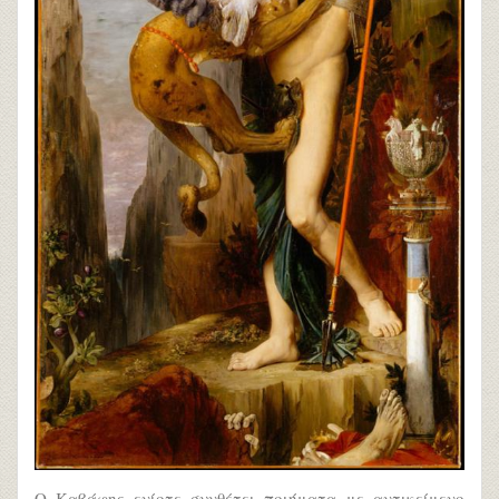
Ο Καβάφης ενίοτε συνθέτει ποιήματα με αντικείμενο