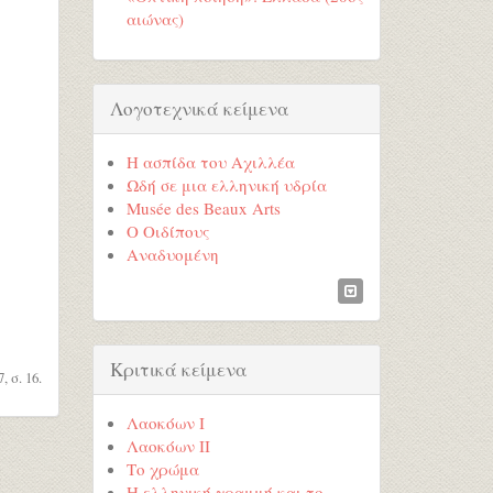
αιώνας)
Λογοτεχνικά κείμενα
Η ασπίδα του Αχιλλέα
Ωδή σε μια ελληνική υδρία
Musée des Beaux Arts
Ο Οιδίπους
Αναδυομένη
Κριτικά κείμενα
 σ. 16.
Λαοκόων I
Λαοκόων II
Το χρώμα
Η ελληνική γραμμή και το