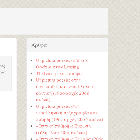
Άρθρα
Ut pictura poesis: από τον
ική
Οράτιο στον Lessing
ίδα
Τί είναι η «έκφραση»;
Ut pictura poesis: στην
ευρωπαϊκή και νεοελληνική
κριτική (19ος-αρχές 20ού
αιώνα)
Ut pictura poesis: στη
νεοελληνική πεζογραφία και
ποίηση (19ος-αρχές 20ού αιώνα)
«Οπτική ποίηση»: Ευρώπη
(τέλη 19ου-20ός αιώνας)
«Οπτική ποίηση»: Ελλάδα (20ός