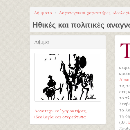
Λήμματα
Λογοτεχνικοί χαρακτήρες, ιδεολογί
Ηθικές και πολιτικές ανα
Λήμμα
κειμε
κριτι
Abra
τις τ
στις 
το πλ
λεσβι
τα λο
Λογοτεχνικοί χαρακτήρες,
τη δη
ιδεολογία και στερεότυπα
(βλ.
πλαί