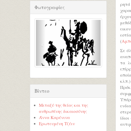
ρητά
Φωτογραφίες
χαρακ
έρχον
μεθόδ
εικον
εστί
(
Αμπ
Σε όλ
αναπ
τα λ
επίρ
οποίο
κλπ.)
Πρόκ
Βίντεο
συμφ
Υπόρ
Μεταξύ της θείας και της
ενδι
ανθρωπίνης δικαιοσύνης
στερε
Άννα Καρένινα
ίδιοι
Ερωτευμένη Τζέιν
αντιμ