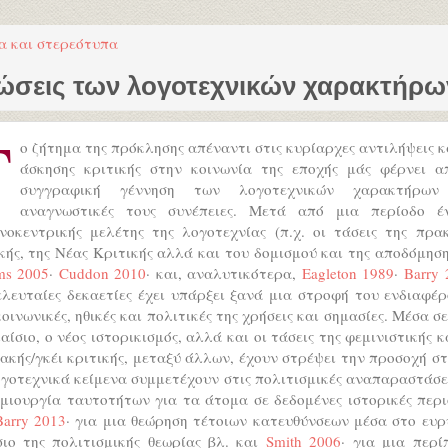
α και στερεότυπα
γνώσεις των λογοτεχνικών χαρακτήρω
Τ
ο ζήτημα της πρόκλησης απέναντι στις κυρίαρχες αντιλήψεις κ
άσκησης κριτικής στην κοινωνία της εποχής μάς φέρνει α
συγγραφική γέννηση των λογοτεχνικών χαρακτήρων
αναγνωστικές τους συνέπειες. Μετά από μια περίοδο έ
νοκεντρικής μελέτης της λογοτεχνίας (π.χ. οι τάσεις της πρα
κής, της Νέας Κριτικής αλλά και του δομισμού και της αποδόμηση
ms 2005
·
Cuddon 2010
· και, αναλυτικότερα,
Eagleton 1989
·
Barry 
ελευταίες δεκαετίες έχει υπάρξει ξανά μια στροφή του ενδιαφέ
κοινωνικές, ηθικές και πολιτικές της χρήσεις και σημασίες. Μέσα σ
αίσιο, ο νέος ιστορικισμός, αλλά και οι τάσεις της φεμινιστικής κ
ακής/γκέι κριτικής, μεταξύ άλλων, έχουν στρέψει την προσοχή σ
γοτεχνικά κείμενα συμμετέχουν στις πολιτισμικές αναπαραστάσε
μιουργία ταυτοτήτων για τα άτομα σε δεδομένες ιστορικές περ
Barry 2013
· για μια θεώρηση τέτοιων κατευθύνσεων μέσα στο ευ
σιο της πολιτισμικής θεωρίας βλ. και
Smith 2006
· για μια περί