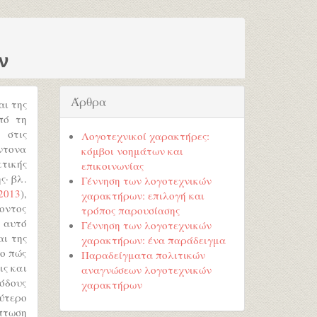
ν
Άρθρα
αι της
πό τη
 στις
Λογοτεχνικοί χαρακτήρες:
ντονα
κόμβοι νοημάτων και
κτικής
επικοινωνίας
ς· βλ.
Γέννηση των λογοτεχνικών
2013
),
χαρακτήρων: επιλογή και
ροντος
τρόπος παρουσίασης
ε αυτό
Γέννηση των λογοτεχνικών
αι της
χαρακτήρων: ένα παράδειγμα
το πώς
Παραδείγματα πολιτικών
ις και
αναγνώσεων λογοτεχνικών
ιόδους
χαρακτήρων
ρύτερο
πτωση