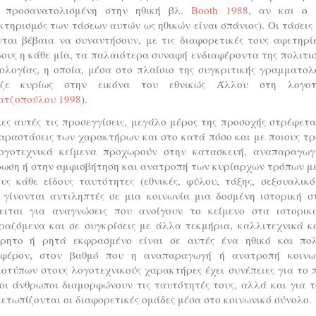
 προσανατολισμένη στην ηθική βλ.
Booth 1988
, αν και ο 
τηρισμός των τάσεων αυτών ως ηθικών είναι σπάνιος). Οι τάσεις
ται βέβαια να συναντήσουν, με τις διαφορετικές τους αφετηρί
ους η κάθε μία, τα παλαιότερα συναφή ενδιαφέροντα της πολιτι
ολογίας, η οποία, μέσα στο πλαίσιο της συγκριτικής γραμματολ
αζε κυρίως στην εικόνα του εθνικώς Άλλου στη λογοτ
ατζοπούλου 1998
).
ες αυτές τις προσεγγίσεις, μεγάλο μέρος της προσοχής στρέφετα
αραστάσεις των χαρακτήρων και στο κατά πόσο και με ποιους τρ
ογοτεχνικά κείμενα προχωρούν στην κατασκευή, αναπαραγωγ
ρωση ή στην αμφισβήτηση και ανατροπή των κυρίαρχων τρόπων με
υς κάθε είδους ταυτότητες (εθνικές, φύλου, τάξης, σεξουαλικ
 γίνονται αντιληπτές σε μια κοινωνία μια δοσμένη ιστορική σ
ειται για αναγνώσεις που ανοίγουν το κείμενο στα ιστορικ
ραζόμενα και σε συγκρίσεις με άλλα τεκμήρια, καλλιτεχνικά κα
ρητο ή ρητά εκφρασμένο είναι σε αυτές ένα ηθικό και πολ
αφέρον, στον βαθμό που η αναπαραγωγή ή ανατροπή κοινω
οτύπων στους λογοτεχνικούς χαρακτήρες έχει συνέπειες για το 
 οι άνθρωποι διαμορφώνουν τις ταυτότητές τους, αλλά και για 
ετωπίζονται οι διαφορετικές ομάδες μέσα στο κοινωνικό σύνολο.