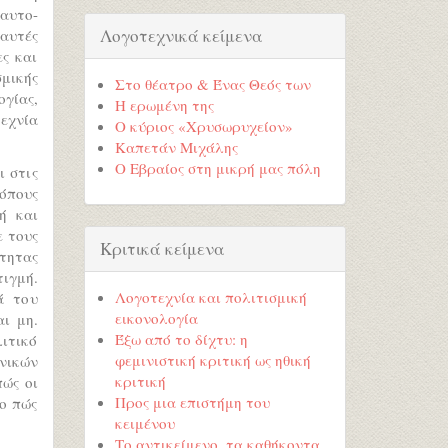
αυτο-
Λογοτεχνικά κείμενα
 αυτές
ες και
σμικής
Στο θέατρο & Ένας Θεός των
ογίας,
Η ερωμένη της
εχνία
Ο κύριος «Χρυσωρυχείον»
Καπετάν Μιχάλης
Ο Εβραίος στη μικρή μας πόλη
ι στις
όπους
ή και
 τους
Κριτικά κείμενα
ότητας
τιγμή.
Λογοτεχνία και πολιτισμική
ά του
εικονολογία
ι μη.
Έξω από το δίχτυ: η
ιτικό
φεμινιστική κριτική ως ηθική
νικών
κριτική
πώς οι
Προς μια επιστήμη του
το πώς
κειμένου
Το αντικείμενο, τα καθήκοντα