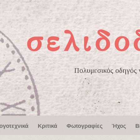
σελιδο
Πολυμεσικός οδηγός γ
ογοτεχνικά
Κριτικά
Φωτογραφίες
Ήχος
Β