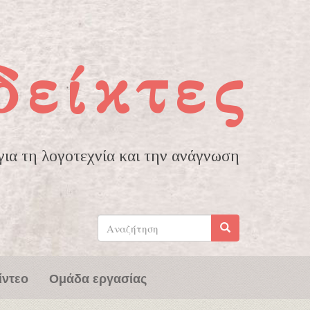
δείκτες
ια τη λογοτεχνία και την ανάγνωση
Φόρμα
αναζήτησης
Αναζήτηση
ίντεο
Ομάδα εργασίας