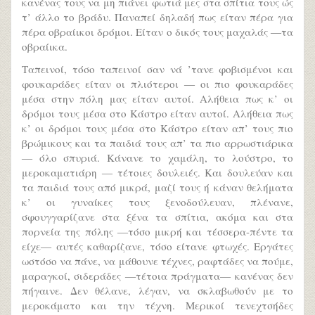
κανένας τους να μη πιάνει φωτιά μες στα σπίτια τους ώς
τ’ άλλο το βράδυ. Παναπεί δηλαδή πως είταν πέρα για
πέρα οβραίικοι δρόμοι. Είταν ο δικός τους μαχαλάς ―τα
οβραίικα.
Ταπεινοί, τόσο ταπεινοί σαν νά ’τανε φοβισμένοι και
φουκαράδες είταν οι πλιότεροι ― οι πιο φουκαράδες
μέσα στην πόλη μας είταν αυτοί. Αλήθεια πως κ’ οι
δρόμοι τους μέσα στο Κάστρο είταν αυτοί. Αλήθεια πως
κ’ οι δρόμοι τους μέσα στο Κάστρο είταν απ’ τους πιο
βρώμικους και τα παιδιά τους απ’ τα πιο αρρωστιάρικα
― όλο σπυριά. Κάνανε το χαμάλη, το λούστρο, το
μεροκαματιάρη ― τέτοιες δουλειές. Και δουλεύαν και
τα παιδιά τους από μικρά, μαζί τους ή κάναν θελήματα
κ’ οι γυναίκες τους ξενοδούλευαν, πλένανε,
σφουγγαρίζανε στα ξένα τα σπίτια, ακόμα και στα
πορνεία της πόλης ―τόσο μικρή και τέσσερα-πέντε τα
είχε― αυτές καθαρίζανε, τόσο είτανε φτωχές. Εργάτες
ωστόσο να πάνε, να μάθουνε τέχνες, ραφτάδες να πούμε,
μαραγκοί, σιδεράδες ―τέτοια πράγματα― κανένας δεν
πήγαινε. Δεν θέλανε, λέγαν, να σκλαβωθούν με το
μεροκάματο και την τέχνη. Μερικοί τενεχτσήδες