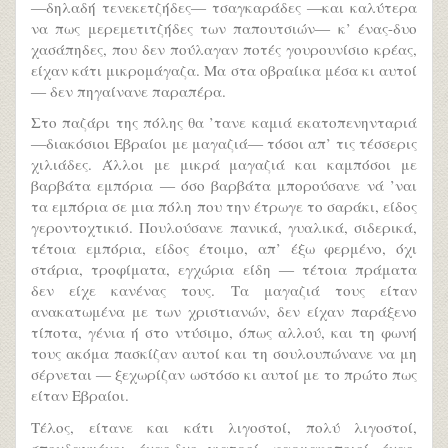
―δηλαδή τενεκετζήδες― τσαγκαράδες ―και καλύτερα
να πως μερεμετιτζήδες των παπουτσιών― κ’ ένας-δυο
χασάπηδες, που δεν πούλαγαν ποτές γουρουνίσιο κρέας,
είχαν κάτι μικρομάγαζα. Μα στα οβραίικα μέσα κι αυτοί
― δεν πηγαίνανε παραπέρα.
Στο παζάρι της πόλης θα ’τανε καμιά εκατοπενηνταριά
―διακόσιοι Εβραίοι με μαγαζιά― τόσοι απ’ τις τέσσερις
χιλιάδες. Άλλοι με μικρά μαγαζιά και καμπόσοι με
βαρβάτα εμπόρια ― όσο βαρβάτα μπορούσανε νά ’ναι
τα εμπόρια σε μια πόλη που την έτρωγε το σαράκι, είδος
γεροντοχτικιό. Πουλούσανε πανικά, γυαλικά, σιδερικά,
τέτοια εμπόρια, είδος έτοιμο, απ’ έξω φερμένο, όχι
στάρια, τροφίματα, εγχώρια είδη ― τέτοια πράματα
δεν είχε κανένας τους. Τα μαγαζιά τους είταν
ανακατωμένα με των χριστιανών, δεν είχαν παράξενο
τίποτα, γένια ή στο ντύσιμο, όπως αλλού, και τη φωνή
τους ακόμα πασκίζαν αυτοί και τη σουλουπώνανε να μη
σέρνεται ― ξεχωρίζαν ωστόσο κι αυτοί με το πρώτο πως
είταν Εβραίοι.
Τέλος, είτανε και κάτι λιγοστοί, πολύ λιγοστοί,
σπουδαγμένοι, ένας-δυο γιατροί, φαρμακοποιοί, ένας-