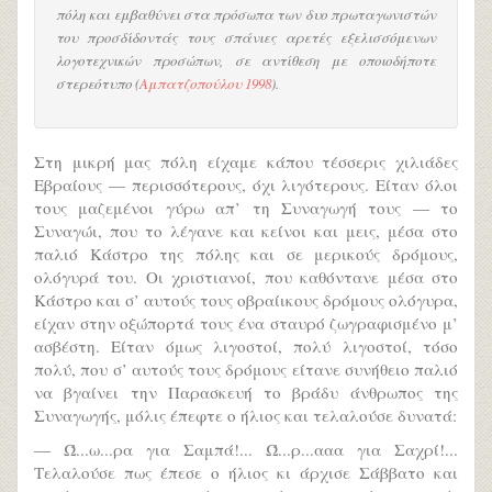
πόλη και εμβαθύνει στα πρόσωπα των δυο πρωταγωνιστών
του προσδίδοντάς τους σπάνιες αρετές εξελισσόμενων
λογοτεχνικών προσώπων, σε αντίθεση με οποιοδήποτε
στερεότυπο (
Αμπατζοπούλου 1998
).
Στη μικρή μας πόλη είχαμε κάπου τέσσερις χιλιάδες
Εβραίους ― περισσότερους, όχι λιγότερους. Είταν όλοι
τους μαζεμένοι γύρω απ’ τη Συναγωγή τους ― το
Συναγώι, που το λέγανε και κείνοι και μεις, μέσα στο
παλιό Κάστρο της πόλης και σε μερικούς δρόμους,
ολόγυρά του. Οι χριστιανοί, που καθόντανε μέσα στο
Κάστρο και σ’ αυτούς τους οβραίικους δρόμους ολόγυρα,
είχαν στην οξώπορτά τους ένα σταυρό ζωγραφισμένο μ’
ασβέστη. Είταν όμως λιγοστοί, πολύ λιγοστοί, τόσο
πολύ, που σ’ αυτούς τους δρόμους είτανε συνήθειο παλιό
να βγαίνει την Παρασκευή το βράδυ άνθρωπος της
Συναγωγής, μόλις έπεφτε ο ήλιος και τελαλούσε δυνατά:
― Ώ...ω...ρα για Σαμπά!... Ώ...ρ...ααα για Σαχρί!...
Τελαλούσε πως έπεσε ο ήλιος κι άρχισε Σάββατο και