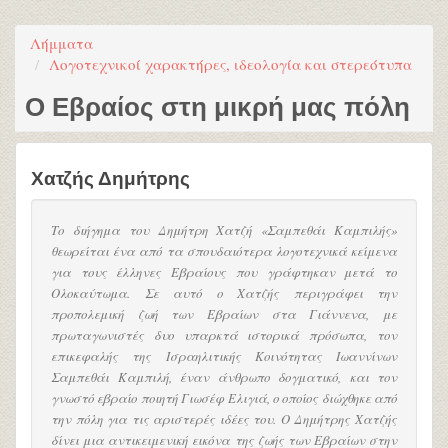
Λήμματα
Λογοτεχνικοί χαρακτήρες, ιδεολογία και στερεότυπα
Ο Εβραίος στη μικρή μας πόλη
Χατζής Δημήτρης
Το διήγημα του Δημήτρη Χατζή «Σαμπεθάι Καμπιλής»
θεωρείται ένα από τα σπουδαιότερα λογοτεχνικά κείμενα
για τους έλληνες Εβραίους που γράφτηκαν μετά το
Ολοκαύτωμα. Σε αυτό ο Χατζής περιγράφει την
προπολεμική ζωή των Εβραίων στα Γιάννενα, με
πρωταγωνιστές δυο υπαρκτά ιστορικά πρόσωπα, τον
επικεφαλής της Ισραηλιτικής Κοινότητας Ιωαννίνων
Σαμπεθάι Καμπιλή, έναν άνθρωπο δογματικό, και τον
γνωστό εβραίο ποιητή Γιωσέφ Ελιγιά, ο οποίος διώχθηκε από
την πόλη για τις αριστερές ιδέες του. Ο Δημήτρης Χατζής
δίνει μια αντικειμενική εικόνα της ζωής των Εβραίων στην