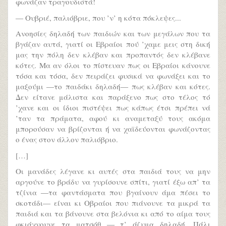
φωνάζαν τραγουδιστά!
― Ουβριέ, παλιόβριε, που ’ν’ η κότα πόκλεψες...
Ανοησίες δηλαδή των παιδιών και των μεγάλων που τα
βγάζαν αυτά, γιατί οι Εβραίοι πού ’χαμε μεις στη δική
μας την πόλη δεν κλέβαν και προπαντός δεν κλέβανε
κότες. Μα αν όλοι το πίστευαν πως οι Εβραίοι κάνουνε
τόσα και τόσα, δεν πειράζει φυσικά να φωνάξει και το
μαξούμι ―το παιδάκι δηλαδή― πως κλέβαν και κότες.
Δεν είτανε μάλιστα και παράξενο πως στο τέλος τό
’χανε και οι ίδιοι πιστέψει πως κάπως έτσι πρέπει νά
’ταν τα πράματα, αφού κι αναμεταξύ τους ακόμα
μπορούσαν να βρίζονται ή να χαϊδεύονται φωνάζοντας
ο ένας στον άλλον παλιόβριο.
[…]
Οι μανάδες λέγανε κι αυτές στα παιδιά τους να μην
αργούνε το βράδυ να γυρίσουνε σπίτι, γιατί έξω απ’ τα
τζίνια ―τα φαντάσματα που βγαίνουν άμα πέσει το
σκοτάδι― είναι κι Οβραίοι που πιάνουνε τα μικρά τα
παιδιά και τα βάνουνε στα βελόνια κι από το αίμα τους
φκιάχνουνε τα ματσόθ ― τ’ άζυμα δηλαδή. Πάλι