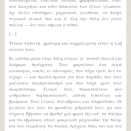
δυο δικηγόροι και κάτι δάσκαλοι των ξένων γλωσσών,
όχι άλλες επιστήμες, μηχανικοί, γεωπόνοι, να πούμε
τεχνικοί γενικά, που και σ’ όλη την πόλη δεν είταν
πολλοί ― δεν τους σήκωνε ο τόπος.
[…]
Τέτοια ταπεινή, φρόνιμη και συμμαζεμένη είταν η ζωή
ολονών τους.
Κι ωστόσο μέσα στην πόλη λέγανε γι’ αυτούς πολλά και
διάφορα πράγματα. Τους φορτώναν ένα σωρό
κουσούρια, κακίες κι αδυναμίες, που τάχα εμείς δεν τις
είχαμε ― και πρώτα-πρώτα για τους παράδες που τους
μαζώνανε δεκάρα-δεκάρα και που τάχα εμείς τους
σκορπούσαμε. Γενικά τους παρασταίνανε σαν
ανθρώπους παρακατιανούς, ράτσα τιποτένια και
βρώμικια. Τους λέγανε παλιόβριους και τσιφούτιδες. Οι
μεγάλοι δεν τους το φωνάζαν μπροστά τους, μα σαν
τύχαινε Εβραίος να βρεθεί μια φορά έξω απ’ το παζάρι
και τα οβραίικα, στους μακρινούς μαχαλάδες της πόλης
και τον γνωρίζανε τα παιδιά, τρέχανε πίσω του και του