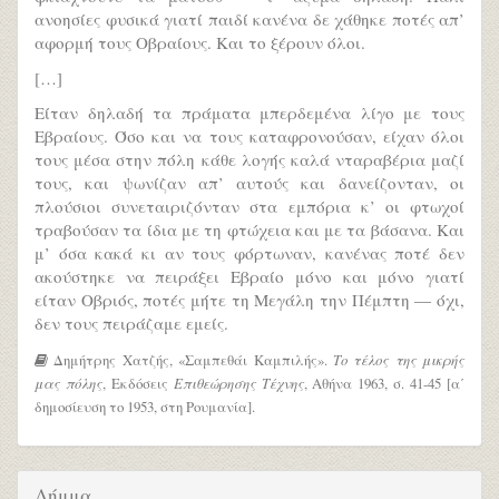
ανοησίες φυσικά γιατί παιδί κανένα δε χάθηκε ποτές απ’
αφορμή τους Οβραίους. Και το ξέρουν όλοι.
[…]
Είταν δηλαδή τα πράματα μπερδεμένα λίγο με τους
Εβραίους. Όσο και να τους καταφρονούσαν, είχαν όλοι
τους μέσα στην πόλη κάθε λογής καλά νταραβέρια μαζί
τους, και ψωνίζαν απ’ αυτούς και δανείζονταν, οι
πλούσιοι συνεταιριζόνταν στα εμπόρια κ’ οι φτωχοί
τραβούσαν τα ίδια με τη φτώχεια και με τα βάσανα. Και
μ’ όσα κακά κι αν τους φόρτωναν, κανένας ποτέ δεν
ακούστηκε να πειράξει Εβραίο μόνο και μόνο γιατί
είταν Οβριός, ποτές μήτε τη Μεγάλη την Πέμπτη ― όχι,
δεν τους πειράζαμε εμείς.
Δημήτρης Χατζής, «Σαμπεθάι Καμπιλής».
Το τέλος της μικρής
μας πόλης
, Εκδόσεις
Επιθεώρησης Τέχνης
, Αθήνα 1963, σ. 41-45 [α΄
δημοσίευση το 1953, στη Ρουμανία].
Λήμμα