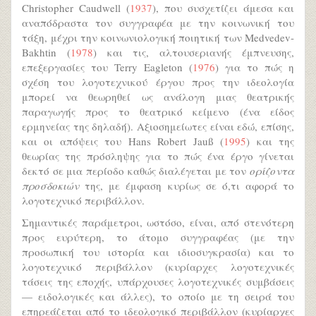
Christopher Caudwell (
1937
), που συσχετίζει άμεσα και
αναπόδραστα τον συγγραφέα με την κοινωνική του
τάξη, μέχρι την κοινωνιολογική ποιητική των Medvedev-
Bakhtin (
1978
) και τις, αλτουσεριανής έμπνευσης,
επεξεργασίες του Terry Eagleton (
1976
) για το πώς η
σχέση του λογοτεχνικού έργου προς την ιδεολογία
μπορεί να θεωρηθεί ως ανάλογη μιας θεατρικής
παραγωγής προς το θεατρικό κείμενο (ένα είδος
ερμηνείας της δηλαδή). Αξιοσημείωτες είναι εδώ, επίσης,
και οι απόψεις του Hans Robert Jauß (
1995
) και της
θεωρίας της πρόσληψης για το πώς ένα έργο γίνεται
δεκτό σε μια περίοδο καθώς διαλέγεται με τον
ορίζοντα
προσδοκιών
της, με έμφαση κυρίως σε ό,τι αφορά το
λογοτεχνικό περιβάλλον.
Σημαντικές παράμετροι, ωστόσο, είναι, από στενότερη
προς ευρύτερη, το άτομο συγγραφέας (με την
προσωπική του ιστορία και ιδιοσυγκρασία) και το
λογοτεχνικό περιβάλλον (κυρίαρχες λογοτεχνικές
τάσεις της εποχής, υπάρχουσες λογοτεχνικές συμβάσεις
— ειδολογικές και άλλες), το οποίο με τη σειρά του
επηρεάζεται από το ιδεολογικό περιβάλλον (κυρίαρχες