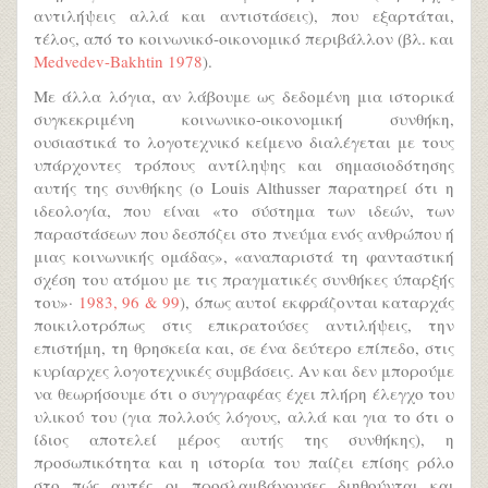
αντιλήψεις αλλά και αντιστάσεις), που εξαρτάται,
τέλος, από το κοινωνικό-οικονομικό περιβάλλον (βλ. και
Medvedev-Bakhtin 1978
).
Με άλλα λόγια, αν λάβουμε ως δεδομένη μια ιστορικά
συγκεκριμένη κοινωνικο-οικονομική συνθήκη,
ουσιαστικά το λογοτεχνικό κείμενο διαλέγεται με τους
υπάρχοντες τρόπους αντίληψης και σημασιοδότησης
αυτής της συνθήκης (ο Louis Althusser παρατηρεί ότι η
ιδεολογία, που είναι «το σύστημα των ιδεών, των
παραστάσεων που δεσπόζει στο πνεύμα ενός ανθρώπου ή
μιας κοινωνικής ομάδας», «αναπαριστά τη φανταστική
σχέση του ατόμου με τις πραγματικές συνθήκες ύπαρξής
του»·
1983, 96 & 99
), όπως αυτοί εκφράζονται καταρχάς
ποικιλοτρόπως στις επικρατούσες αντιλήψεις, την
επιστήμη, τη θρησκεία και, σε ένα δεύτερο επίπεδο, στις
κυρίαρχες λογοτεχνικές συμβάσεις. Αν και δεν μπορούμε
να θεωρήσουμε ότι ο συγγραφέας έχει πλήρη έλεγχο του
υλικού του (για πολλούς λόγους, αλλά και για το ότι ο
ίδιος αποτελεί μέρος αυτής της συνθήκης), η
προσωπικότητα και η ιστορία του παίζει επίσης ρόλο
στο πώς αυτές οι προσλαμβάνουσες διηθούνται και