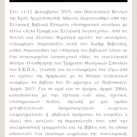
Στις 11-12 Δεκεμβρίου 2015, στο Πολιτιστικό Κέντρο
της Ιεράς Αρχιεπισκοπής Αθηνών, διοργανώθηκε από την
Ελληνική Βιβλική Εταιρεία επιστημονικό συνέδριο με
τίτλο «Αγία Γραφή και Ελληνική Λογοτεχνία». Από τις
πολλές και πλούσιες θεματικά ομιλίες του συνεδρίου,
ενδιαφέρον παρουσιάζει αυτή του Ιωσήφ Βιβιλάκη,
καθώς παρουσιάσει την επίδραση του βιβλικού λόγου σε
ένα συγκεκριμένο λογοτεχνικό είδος, το νεοελληνικό
θέατρο. Ο καθηγητής του Τμήματος Θεατρικών Σπουδών
του Ε.Κ.Π.Α., γνωστός για το ενδιαφέρον του γύρω από
τις σχέσεις της θρησκείας με το θέατρο (ενδεικτικά
αναφέρω τα βιβλία του
Το κήρυγμα ως Performance
,
Αρμός 2013·
Για το ιερό και το δράμα
, Αρμός 2004),
καταπιάνεται με την εξέταση ενός νέου, σχετικά,
επιστημονικού πεδίου, δηλαδή με μια ομάδα
μεταβυζαντινών δραματουργικών κειμένων
(«κηρυγματικά» ή «βιβλικά δράματα» τα ονομάζει ο
ίδιος) που αντλούν τη θεματολογία τους από την
εκκλησιαστική γραμματεία και τη Βίβλο, και τα οποία
αποτελούν ένα ιδιαίτερο κεφάλαιο της νεοελληνικής