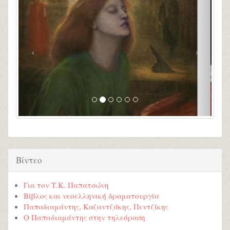
Βίντεο
Για τον Τ.Κ. Παπατσώνη
Βίβλος και νεοελληνική δραματουργία
Παπαδιαμάντης, Καζαντζάκης, Πεντζίκης
Ο Παπαδιαμάντης στην τηλεόραση