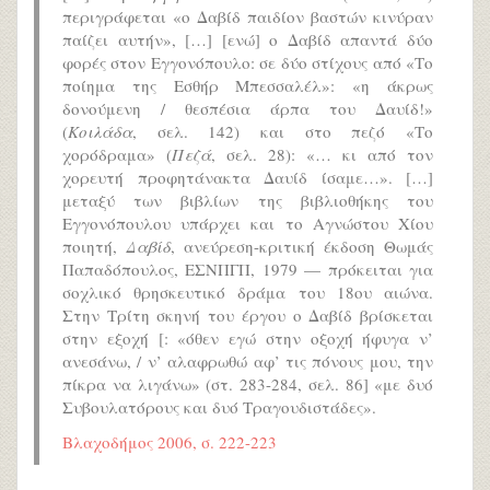
περιγράφεται «ο Δαβίδ παιδίον βαστών κινύραν
παίζει αυτήν», […] [ενώ] ο Δαβίδ απαντά δύο
φορές στον Εγγονόπουλο: σε δύο στίχους από «Το
ποίημα της Εσθήρ Μπεσσαλέλ»: «η άκρως
δονούμενη / θεσπέσια άρπα του Δαυίδ!»
(
Κοιλάδα
, σελ. 142) και στο πεζό «Το
χορόδραμα» (
Πεζά
, σελ. 28): «… κι από τον
χορευτή προφητάνακτα Δαυίδ ίσαμε…». […]
μεταξύ των βιβλίων της βιβλιοθήκης του
Εγγονόπουλου υπάρχει και το Αγνώστου Χίου
ποιητή,
Δαβίδ
, ανεύρεση-κριτική έκδοση Θωμάς
Παπαδόπουλος, ΕΣΝΠΓΠ, 1979 — πρόκειται για
σοχλικό θρησκευτικό δράμα του 18ου αιώνα.
Στην Τρίτη σκηνή του έργου ο Δαβίδ βρίσκεται
στην εξοχή [: «όθεν εγώ στην οξοχή ήφυγα ν’
ανεσάνω, / ν’ αλαφρωθώ αφ’ τις πόνους μου, την
πίκρα να λιγάνω» (στ. 283-284, σελ. 86] «με δυό
Συβουλατόρους και δυό Τραγουδιστάδες».
Βλαχοδήμος 2006, σ. 222-223