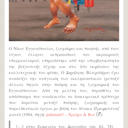
Ο Νίκος Εγγονόπουλος, ζωγράφος και ποιητής, από τους
λίγους έλληνες εκπροσώπους του ακραιφνούς
υπερρεαλισμού, επηρεάστηκε από την υπερβατικότητα
της βυζαντινής τέχνης και στις δύο εκφάνσεις της
καλλιτεχνικής του φύσης. Ο Δημήτρης Βλαχοδήμος έχει
αναδείξει την ανάγνωση των εκκλησιαστικών (μεταξύ
άλλων) πηγών στην ποίηση και τη ζωγραφική του
Εγγονόπουλου. Από τη μελέτη του, παραθέτω το
απόσπασμα που αναδεικνύει το διακειμενικό τρίπτυχο
που δομείται μεταξύ ποίησης, ζωγραφικής και
παρελθοντικών έργων με βάση τον πίνακα
Προφητάναξ
Δαυίδ
(1984, πηγή:
paletaart3 – Χρώμα & Φως
):
[…] στην
Ερμηνεία
του Διονυσίου (σσ. 62, 78)