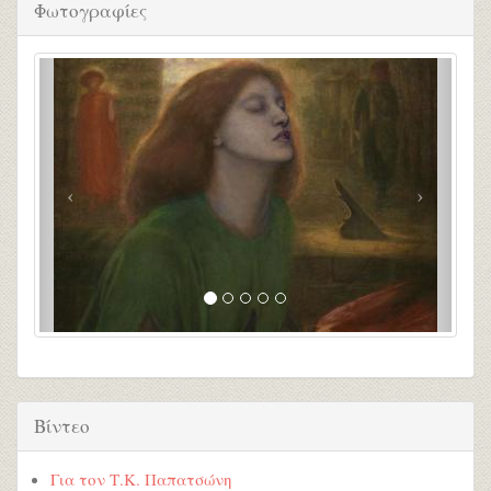
Φωτογραφίες
Βίντεο
Για τον Τ.Κ. Παπατσώνη