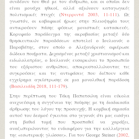
συνδέουν τον Θεό με τον άνθρωπο, και οι οποίοι δεν
είναι μονάχα ηθικοί, αλλά αξιώνουν καταγωγικές
πολιτισμικές πτυχές (
Ντερριντά 2003, 11-111
). Ως
γνωστόν, οι καβαφικοί ήρωες στην πλειοψηφία τους
αντικρούουν πάσης φύσεως μονιστικές κατασκευές.
Κορυφαίο παράδειγμα της ακροβασίας μεταξύ δύο
θρησκευτικών παραδόσεων αποτελεί ο Ιουλιανός ο
Παραβάτης, στον οποίο ο Αλεξανδρινός αφιέρωσε
δώδεκα ποιήματα. Διχασμένος μεταξύ χριστιανισμού και
ειδωλολατρίας, ο Ιουλιανός ενσαρκώνει το προσωπείο
του εξόριστου ανθρώπου, αποκρυσταλλώνοντας τις
συγκρούσεις και τις αντιφάσεις που διέπουν κάθε
εγχείρημα αγκίστρωσης σε μια μονολιθική παράδοση
(
Βασιλειάδη 2018, 111-179
).
Στην περίπτωση του Τάκη Παπατσώνη είναι εύκολα
ανιχνεύσιμη η συγγένεια της ποίησης με τη διαδικασία
άρθρωσης του λόγου της προσευχής. Η κομβική σημασία
αυτού του δεσμού έγκειται στο γεγονός ότι μας εισάγει
στη βαθιά τομή που προσπαθεί να χαράξει,
αναζωπυρώνοντας το ενδιαφέρον για την καλλιέργεια
της «εσωτερικής γλώσσας». Για τον George Steiner (
2002,