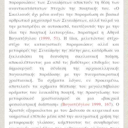
παρομοιώσεις των
Συνειδήσεων
αποκτούν τη θέση των
αναντικατάστατων πτυχών της ποιητικής του. «Ο
Σικελιανός όχι μόνο ανάγει την παρομοίωση σε βασικό
αρθρωτικό μηχανισμό των
Συνειδήσεων
, αλλά τολμά να
την μετατρέψει σε αυτοσκοπό, ταυτίζοντάς την με την
ίδια την ποιητική λειτουργία», παρατηρεί η Αθηνά
Βογιατζόγλου (
1999, 51
). Η ίδια, μελετώντας στίχο-
στίχο τις καταιγιστικές παρομοιώσεις αλλά και
μεταφορές της
Συνείδησης της πίστης μου
, κατόρθωσε να
ξεκλειδώσει τη δυσνόητη σικελιανική ποίηση,
αποκαλύπτοντας μια από τις βαθύτερες επιθυμίες του
δημιουργού: τη σύνδεση της αρχαιοελληνικής
παγανιστικής παράδοσης με την πνευματοκρατική
χριστιανική. Τα σχήματα λόγου, εν προκειμένω,
αποτελούν τα οχήματα θέσπισης του μεγαλεπήβολου
οράματος του λευκαδίτη ποιητή, της προσγείωσης του
μεταφυσικού χριστιανισμού σε μια «βακχικά
φυσιολατρική διάσταση» (
Βογιατζόγλου 1999, 167
). Ο
Χριστός εξομοιώνεται με τον Διόνυσο σε κειμενικό και
νοηματικό επίπεδο μέσα από την αινιγματική χρήση της
μεταφορικής γλώσσας, κάμπτοντας τις συνηθισμένες