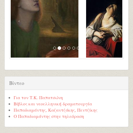
Βίντεο
Για τον Τ.Κ. Παπατσώνη
Βίβλος και νεοελληνική δραματουργία
Παπαδιαμάντης, Καζαντζάκης, Πεντζίκης
Ο Παπαδιαμάντης στην τηλεόραση