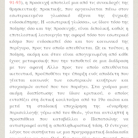
91-93
), η προσευχή αποτελεί μια από τις συνεκδοχές της
θρησκευτικής πρακτικής, που οργανώνεται πάνω στον
εσωτερικευμένο γλωσσικό άξονα της ψυχικής
ενδοσκόπησης. H «εσωτερική γλώσσα», ως ίδιον τόσο της
ποίησης όσο και της προσευχής, είναι διπολική, καθώς η
επιτελεστική λειτουργία της αφορά τόσο τον εσωτερικό
κόσμο που ενδοσκοπεί όσο και τον κοινωνικό της
περίγυρο, προς τον οποίο απευθύνεται. Ως εκ τούτου, η
ποίηση, ακόμη και όταν είναι απογυμνωμένη από κάθε
ίχνος μεταφυσικής που την τοποθετεί σε μια διάδραση
με τον αφανή Άλλο προς τον οποίο απευθύνεται
ικετευτικά, προϋποθέτει την ύπαρξη ενός αποδέκτη που
γίνεται κοινωνός των εσωτερικών κινήτρων και
στοχασμών αυτού που τον παράγει. Στα χνάρια μιας
ακόμη διαπίστωσης του ίδιου κριτικού, ο οποίος
εντοπίζει στη δυτική κουλτούρα από το 19ο αιώνα και
μετά τη σταδιακή υποχώρηση της «έναρθρης
περισυλλογής γύρω από τον Θεό», γίνεται αντιληπτή η
προσπάθεια που καταβάλλει ο Παπατσώνης να
αντιστραφεί αυτή η αποπληθωριστική τάση. Ο έντεχνος
λόγος του συστήνεται ως μια προγραμματική διαδικασία