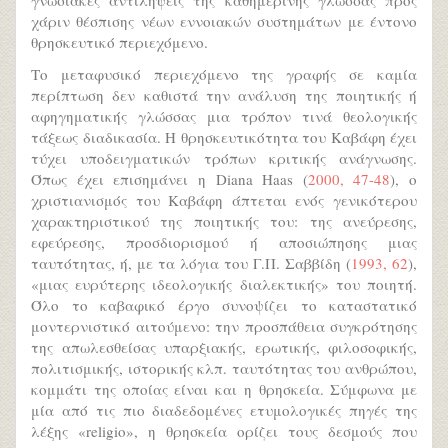
γνωσιακές αντιλήψεις της καθημερινής γλώσσας προς
χάριν θέσπισης νέων εννοιακών συστημάτων με έντονο
θρησκευτικό περιεχόμενο.
Το μεταφυσικό περιεχόμενο της γραφής σε καμία
περίπτωση δεν καθιστά την ανάλυση της ποιητικής ή
αφηγηματικής γλώσσας μια τρόπον τινά θεολογικής
τάξεως διαδικασία. Η θρησκευτικότητα του Καβάφη έχει
τύχει υποδειγματικών τρόπων κριτικής ανάγνωσης.
Όπως έχει επισημάνει η Diana Haas (
2000, 47-48
), ο
χριστιανισμός του Καβάφη άπτεται ενός γενικότερου
χαρακτηριστικού της ποιητικής του: της ανεύρεσης,
εφεύρεσης, προσδιορισμού ή αποσιώπησης μιας
ταυτότητας, ή, με τα λόγια του Γ.Π. Σαββίδη (
1993, 62
),
«μιας ευρύτερης ιδεολογικής διαλεκτικής» του ποιητή.
Όλο το καβαφικό έργο συνοψίζει το καταστατικό
μοντερνιστικό αιτούμενο: την προσπάθεια συγκρότησης
της απωλεσθείσας υπαρξιακής, ερωτικής, φιλοσοφικής,
πολιτισμικής, ιστορικής κλπ. ταυτότητας του ανθρώπου,
κομμάτι της οποίας είναι και η θρησκεία. Σύμφωνα με
μία από τις πιο διαδεδομένες ετυμολογικές πηγές της
λέξης «religio», η θρησκεία ορίζει τους δεσμούς που