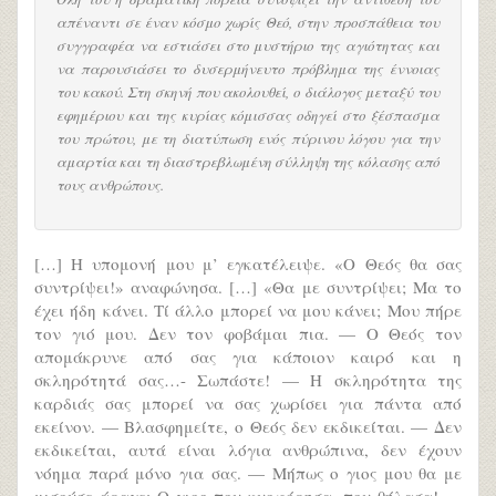
απέναντι σε έναν κόσμο χωρίς Θεό, στην προσπάθεια του
συγγραφέα να εστιάσει στο μυστήριο της αγιότητας και
να παρουσιάσει το δυσερμήνευτο πρόβλημα της έννοιας
του κακού. Στη σκηνή που ακολουθεί, ο διάλογος μεταξύ του
εφημέριου και της κυρίας κόμισσας οδηγεί στο ξέσπασμα
του πρώτου, με τη διατύπωση ενός πύρινου λόγου για την
αμαρτία και τη διαστρεβλωμένη σύλληψη της κόλασης από
τους ανθρώπους.
[…] Η υπομονή μου μ’ εγκατέλειψε. «Ο Θεός θα σας
συντρίψει!» αναφώνησα. […] «Θα με συντρίψει; Μα το
έχει ήδη κάνει. Τί άλλο μπορεί να μου κάνει; Μου πήρε
τον γιό μου. Δεν τον φοβάμαι πια. — Ο Θεός τον
απομάκρυνε από σας για κάποιον καιρό και η
σκληρότητά σας…- Σωπάστε! — Η σκληρότητα της
καρδιάς σας μπορεί να σας χωρίσει για πάντα από
εκείνον. — Βλασφημείτε, ο Θεός δεν εκδικείται. — Δεν
εκδικείται, αυτά είναι λόγια ανθρώπινα, δεν έχουν
νόημα παρά μόνο για σας. — Μήπως ο γιος μου θα με
μισούσε άραγε; Ο γιος που κυοφόρησα, που θήλασα! —