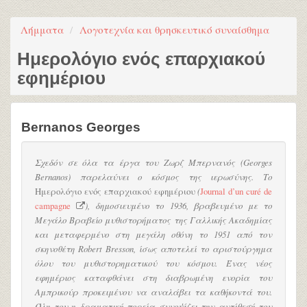
Λήμματα
Λογοτεχνία και θρησκευτικό συναίσθημα
Ημερολόγιο ενός επαρχιακού
εφημέριου
Bernanos Georges
Σχεδόν σε όλα τα έργα του Ζωρζ Μπερνανός (Georges
Bernanos) παρελαύνει ο κόσμος της ιερωσύνης. Το
Ημερολόγιο ενός επαρχιακού εφημέριου
(
Journal d’un curé de
campagne
), δημοσιευμένο το 1936, βραβευμένο με το
Μεγάλο Βραβείο μυθιστορήματος της Γαλλικής Ακαδημίας
και μεταφερμένο στη μεγάλη οθόνη το 1951 από τον
σκηνοθέτη Robert Bresson, ίσως αποτελεί το αριστούργημα
όλου του μυθιστορηματικού του κόσμου. Ένας νέος
εφημέριος καταφθάνει στη διαβρωμένη ενορία του
Αμπρικούρ προκειμένου να αναλάβει τα καθήκοντά του.
Όλη του η δραματική πορεία συνοψίζει την αντίθεσή του