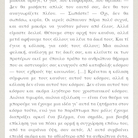
Δεν θα μισήσετε απλώς τον εαυτό σας, δεν θα τον
αναγνωρίζετε πλέον. — Σωπάστε! — Όχι, δεν θα
σωπάσω, κυρία. Οι ιερείς σώπαιναν πάρα πολύ συχνά,
και αυτό μακάρι να γινόταν μόνον από έλεος. Αλλά
είμαστε δειλοί. Θέτουμε στην αρχή τον κανόνα, αλλά
μετά αφήνουμε τους άλλους να λένε τα δικά τους. Και τί
έγινε η κόλαση, για εσάς τους άλλους; Μια αιώνια
φυλακή, ανάλογη με τις δικές σας, και κλείνετε εκ των
προτέρων εκεί με ύπουλο τρόπο το ανθρώπινο θήραμα
που οι αστυνομίες σας κυνηγούν από καταβολής κόσμου
— τους εχθρούς της κοινωνίας. […] Κρίνεται η κόλαση
σύμφωνα με τους κανόνες αυτού του κόσμου, αλλά η
κόλαση δεν είναι αυτού του κόσμου. Δεν είναι αυτού του
κόσμου και ακόμα λιγότερο του χριστιανικού κόσμου.
Αιώνια τιμωρία, αιώνια εξιλέωση — είναι ένα θαύμα να
μπορούμε να έχουμε μια ιδέα γι’ αυτά τα ζητήματα στον
κόσμο τούτο, ενώ για το παράπτωμα που μόλις έχουμε
διαπράξει αρκεί ένα βλέμμα, ένα σημάδι, μια βουβή
επίκληση για να πέσει με ορμή η συγχώρηση επάνω του,
από τα ουράνια ύψη, σαν αετός. Α! αυτό συμβαίνει
επειδή ακόμα και το αθλιότερο από τα ανθρώπινα όντα,