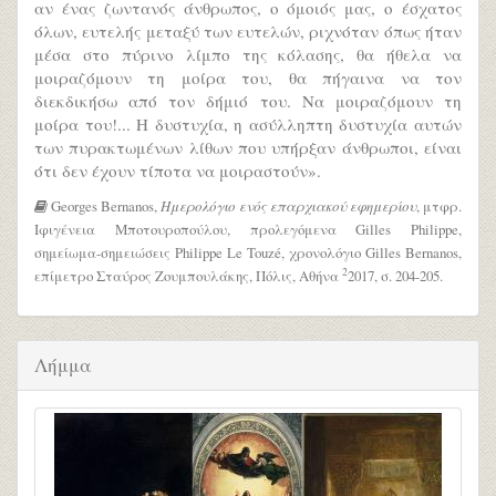
αν ένας ζωντανός άνθρωπος, ο όμοιός μας, ο έσχατος
όλων, ευτελής μεταξύ των ευτελών, ριχνόταν όπως ήταν
μέσα στο πύρινο λίμπο της κόλασης, θα ήθελα να
μοιραζόμουν τη μοίρα του, θα πήγαινα να τον
διεκδικήσω από τον δήμιό του. Να μοιραζόμουν τη
μοίρα του!... Η δυστυχία, η ασύλληπτη δυστυχία αυτών
των πυρακτωμένων λίθων που υπήρξαν άνθρωποι, είναι
ότι δεν έχουν τίποτα να μοιραστούν».
Georges Bernanos,
Ημερολόγιο ενός επαρχιακού εφημερίου
, μτφρ.
Ιφιγένεια Μποτουροπούλου, προλεγόμενα Gilles Philippe,
σημείωμα-σημειώσεις Philippe Le Touzé, χρονολόγιο Gilles Bernanos,
2
επίμετρο Σταύρος Ζουμπουλάκης, Πόλις, Αθήνα
2017, σ. 204-205.
Λήμμα