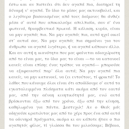
έστω και αν πιστεύει ότι δεν αγαπά πια, διατηρεί τη
δύναμή ν’ αγαπά. Το ίδιο το μίσος μας ακτινοβολεί, και
ο λιγότερο βασανισμένος από τους δαίμονες θα άνθιζε
μέσα σ’ αυτό που αποκαλούμε απελπισία, σαν σ’ ένα
φωτεινό, θριαμβευτικό πρωινό. Η κόλαση, κυρία, είναι
να μην αγαπάς πια. Να μην αγαπάς πια, αυτό ηχεί οικεί
στ’ αυτιά σας. Να μην αγαπάς πια σημαίνει για τον
άνθρωπο να αγαπά λιγότερο, ή να αγαπά κάποιον άλλο.
Και αν αυτή η ικανότητα που μας φαίνεται αδιαχώριστη
από το είναι μας, το ίδιο μας το είναι —το να κατανοεί
κανείς είναι επίσης ένας τρόπος να αγαπά— μπορούσε
να εξαφανιστεί παρ’ όλα αυτά; Να μην αγαπά πια
κανείς, να μην κατανοεί, να ζει εντούτοις, τί φρικτό! Το
λάθος που κάνουμε όλοι είναι ότι αποδίδουμε σ’ αυτά τα
εγκαταλειμμένα πλάσματα κάτι ακόμα από τον εαυτό
μας, από την αέναη κινητικότητά μας, ενώ αυτά
βρίσκονται έξω από τον χρόνο, έξω από την κίνηση,
καθηλωμένα για πάντα. Δυστυχώς! Αν ο Θεός μάς
οδηγούσε κρατώντας μας από το χέρι προς ένα από αυτά
τα οδυνηρά πράγματα, ακόμα κι αν κάποτε ήταν ο πιο
αγαπητός φίλος, τί γλώσσα θα του μιλούσαμε; Βέβαια,