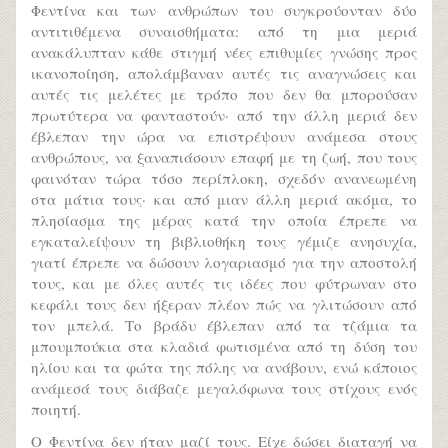
Φεντίνα και των ανθρώπων του συγκρούονταν δύο
αντιτιθέμενα συναισθήματα: από τη μια μεριά
ανακάλυπταν κάθε στιγμή νέες επιθυμίες γνώσης προς
ικανοποίηση, απολάμβαναν αυτές τις αναγνώσεις και
αυτές τις μελέτες με τρόπο που δεν θα μπορούσαν
πρωτύτερα να φανταστούν· από την άλλη μεριά δεν
έβλεπαν την ώρα να επιστρέψουν ανάμεσα στους
ανθρώπους, να ξαναπιάσουν επαφή με τη ζωή, που τους
φαινόταν τώρα τόσο περίπλοκη, σχεδόν ανανεωμένη
στα μάτια τους· και από μιαν άλλη μεριά ακόμα, το
πλησίασμα της μέρας κατά την οποία έπρεπε να
εγκαταλείψουν τη βιβλιοθήκη τους γέμιζε ανησυχία,
γιατί έπρεπε να δώσουν λογαριασμό για την αποστολή
τους, και με όλες αυτές τις ιδέες που φύτρωναν στο
κεφάλι τους δεν ήξεραν πλέον πώς να γλιτώσουν από
τον μπελά. Το βράδυ έβλεπαν από τα τζάμια τα
μπουμπούκια στα κλαδιά φωτισμένα από τη δύση του
ηλίου και τα φώτα της πόλης να ανάβουν, ενώ κάποιος
ανάμεσά τους διάβαζε μεγαλόφωνα τους στίχους ενός
ποιητή.
Ο Φεντίνα δεν ήταν μαζί τους. Είχε δώσει διαταγή να