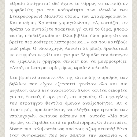
«Ωραία πράγματα! εδώ έχουν το θάρρος να εκφράζουν
αμφιβολίες για την καθαρότητα των ιδεωδών των
Σταυροφοριών! Μάλιστα κύριοι, των Σταυροφοριών!».
Και ο κύριος Κρισπίνο χαμογελώντας: «Α, κοιτάξτε, αν
πρέπει να συντάξετε πρακτικά γι’ αυτό το θέμα, μπορώ
να σας υποδείξω κάποια άλλα βιβλία, όπου μπορείτε να
βρείτε περισσότερες λεπτομέρειες…» και του κατέβαζε
μισό ράφι. Ο υπολοχαγός Λουκέτι πλησίαζε προσεκτικά
με σκυμμένο κεφάλι και για μια βδομάδα τον άκουγαν
να ξεφυλλίζει γρήγορα σελίδες και να μουρμουρίζει:
«Αυτές οι Σταυροφορίες όμως, ωραία δουλειά!».
Στο βραδινό ανακοινωθέν της επιτροπής ο αριθμός των
βιβλίων που είχαν εξεταστεί γινόταν όλο και πιο
μεγάλος, αλλά δεν αναφερόταν πλέον κανένα δεδομένο
για τις θετικές ή αρνητικές ετυμηγορίες. Οι σφραγίδες
του στρατηγού Φεντίνα έμεναν αναξιοποίητες. Αν ο
στρατηγός, προσπαθώντας να ελέγξει την εργασία των
υπολοχαγών, ρωτούσε κάποιον απ’ αυτούς: «Μα πώς
άφησες να περάσει αυτό το μυθιστόρημα; Οι στρατιώτες
δίνουν πιο καλή εντύπωση από τους αξιωματικούς! Είναι
ένας συγγραφέας που δεν σέβεται την ιεραρχία!», ο