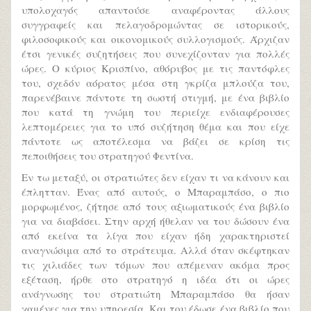
υπολοχαγός απαντούσε αναφέροντας άλλους
συγγραφείς και πελαγοδρομώντας σε ιστορικούς,
φιλοσοφικούς και οικονομικούς συλλογισμούς. Άρχιζαν
έτσι γενικές συζητήσεις που συνεχίζονταν για πολλές
ώρες. Ο κύριος Κρισπίνο, αθόρυβος με τις παντόφλες
του, σχεδόν αόρατος μέσα στη γκρίζα μπλούζα του,
παρενέβαινε πάντοτε τη σωστή στιγμή, με ένα βιβλίο
που κατά τη γνώμη του περιείχε ενδιαφέρουσες
λεπτομέρειες για το υπό συζήτηση θέμα και που είχε
πάντοτε ως αποτέλεσμα να βάζει σε κρίση τις
πεποιθήσεις του στρατηγού Φεντίνα.
Εν τω μεταξύ, οι στρατιώτες δεν είχαν τι να κάνουν και
έπλητταν. Ένας από αυτούς, ο Μπαραμπάσο, ο πιο
μορφωμένος, ζήτησε από τους αξιωματικούς ένα βιβλίο
για να διαβάσει. Στην αρχή ήθελαν να του δώσουν ένα
από εκείνα τα λίγα που είχαν ήδη χαρακτηριστεί
αναγνώσιμα από το στράτευμα. Αλλά όταν σκέφτηκαν
τις χιλιάδες των τόμων που απέμεναν ακόμα προς
εξέταση, ήρθε στο στρατηγό η ιδέα ότι οι ώρες
ανάγνωσης του στρατιώτη Μπαραμπάσο θα ήσαν
χαμένες για την υπηρεσία. Και του έδωσε ένα βιβλίο που