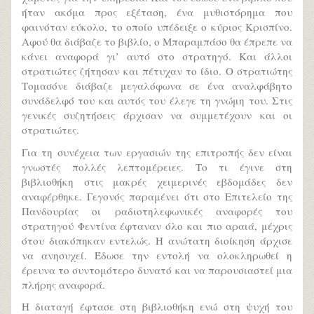
ήταν ακόμα προς εξέταση, ένα μυθιστόρημα που
φαινόταν εύκολο, το οποίο υπέδειξε ο κύριος Κρισπίνο.
Αφού θα διάβαζε το βιβλίο, ο Μπαραμπάσο θα έπρεπε να
κάνει αναφορά γι’ αυτό στο στρατηγό. Και άλλοι
στρατιώτες ζήτησαν και πέτυχαν το ίδιο. Ο στρατιώτης
Τομασόνε διάβαζε μεγαλόφωνα σε ένα αναλφάβητο
συνάδελφό του και αυτός του έλεγε τη γνώμη του. Στις
γενικές συζητήσεις άρχισαν να συμμετέχουν και οι
στρατιώτες.
Για τη συνέχεια των εργασιών της επιτροπής δεν είναι
γνωστές πολλές λεπτομέρειες. Το τι έγινε στη
βιβλιοθήκη στις μακρές χειμερινές εβδομάδες δεν
αναφέρθηκε. Γεγονός παραμένει ότι στο Επιτελείο της
Πανδουρίας οι ραδιοτηλεφωνικές αναφορές του
στρατηγού Φεντίνα έφταναν όλο και πιο αραιά, μέχρις
ότου διακόπηκαν εντελώς. Η ανώτατη διοίκηση άρχισε
να ανησυχεί. Έδωσε την εντολή να ολοκληρωθεί η
έρευνα το συντομότερο δυνατό και να παρουσιαστεί μια
πλήρης αναφορά.
Η διαταγή έφτασε στη βιβλιοθήκη ενώ στη ψυχή του