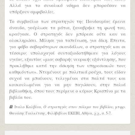
Αλλά για το συνολικό νόημα δεν μπορούσαν να
υπάρξουν αμφιβολίες.
Το συμβούλιο των στρατηγών της Πανδουρίας έμεινε
άναυδο, γούρλωσε τα μάτια, ξαναβρήκε τη φωνή του,
κραύγασε. Ο στρατηγός δεν μπόρεσε ούτε καν να
ολοκληρώσει. Μίλησε για ταπείνωση, για δίκη. Έπειτα,
για φόβο σοβαρότερων σκανδάλων, ο στρατηγός και οι
τέσσερις υπολοχαγοί συνταξιοδοτήθηκαν για λόγους
υγείας, εξαιτίας «μιας σοβαρής νευρικής εξάντλησης, που
προκλήθηκε κατά την άσκηση των υπηρεσιακών τους
καθηκόντων». Ντυμένους με πολιτικά ρούχα, τους είδαν
συχνά να μπαίνουν, τυλιγμένοι στα παλτά τους και
κουκουλωμένοι για να μην παγώσουν, στην παλιά
βιβλιοθήκη, όπου τους περίμενε ο κύριος Κρισπίνο με τα
βιβλία του.
Ίταλο Καλβίνο,
Ο στρατηγός στον πόλεμο του βιβλίου
, μτφρ.
Θανάσης Γιαλκέτσης, Φιλόβιβλον ΕΚΕΒΙ, Αθήνα, χ.χ., σ. 5-7.