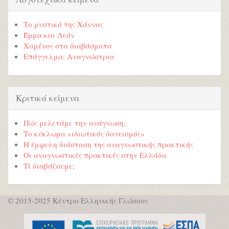
Το μυστικό της Χάννας
Έμμα και Λεόν
Χαμένος στα διαβάσματα
Επάγγελμα: Αναγνώστρια
Κριτικά κείμενα
Πώς μελετάμε την ανάγνωση;
Το κύκλωμα «ιδιωτικός δανεισμός»
Η έμφυλη διάσταση της αναγνωστικής πρακτικής
Οι αναγνωστικές πρακτικές στην Ελλάδα
Τί διαβάζουμε;
© 2015-2025 Κέντρο Ελληνικής Γλώσσας