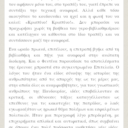
τον αφήσουν μόνο του, στο τραπέζι του, γιατί έπρεπε να
συντάξει την τεχνική αναφορά. Αλλά κάθε τόσο
ακουγόταν το κουδουνάκι να ηχεί και η φωνή του να
καλεί: «Κρισπίνο! Κρισπίνο!». Δεν μπορούσε να
προχωρήσει χωρίς τη βοήθεια του γερο-βιβλιοθηκάριου
και κατέληγαν να κάθονται στο ίδιο τραπέζι και να
συντάσσουν μαζί την αναφορά.
Ένα ωραίο πρωινό, επιτέλους, η επιτροπή βγήκε από τη
βιβλιοθήκη και πήγε για αναφορά στην ανώτατη
διοίκηση. Και ο Φεντίνα παρουσίασε τα αποτελέσματα
της έρευνας μπροστά στο συγκεντρωμένο Επιτελείο. Ο
λόγος του ήταν ένα είδος σύνοψης της ιστορίας της
ανθρωπότητας από τις απαρχές της ως τις μέρες μας,
στην οποία όλες οι αναμφισβήτητες, για τους γνωστικούς
ανθρώπους της Πανδουρίας, ιδέες υποβάλλονταν σε
κριτική, οι ιθύνουσες τάξεις καταγγέλλονταν ως
υπεύθυνες για τις κακοτυχίες της πατρίδας, ο λαός
εγκωμιαζόταν ως ηρωικό θύμα πολέμων και εσφαλμένων
πολιτικών. Ήταν μια περιγραφή λίγο μπερδεμένη, με
επιχειρήματα απλοϊκά και αντιφατικά, όπως συμβαίνει
σε όποιον έχει πολύ πρόσφατα υιοθετήσει νέες ιδέες.