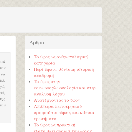
Άρθρα
Το ύφος ως ανθρωπολογική
μιά
κατηγορία
στον
Περί ύφους: σύντομη ιστορική
 να
αναδρομή
βλ.
Το ύφος στην
γώ
,
κοινωνιογλωσσολογία και στην
εκί
,
ανάλυση λόγου
της
Ανατέμνοντας το ύφος
του
Απόπειρα λειτουργικού
ορισμού του ύφους και κάποια
ερωτήματα
Το ύφος ως πρακτική
εξατομίκευσης διά του λόγου