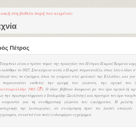
ειακή στη βαθεία δομή του κειμένου
εχνία
ρός Πέτρος
Τουμπεκί
είναι ο τρίτος τόμος της τριλογίας του Πέτρου Πικρού
Χαμένα κορ
 εκδόθηκε το 1927. Στο κείμενο αυτό, ο Πικρός παρουσιάζει, όπως λέει ο ίδιος 
όλογό του, το έγκλημα, όπως το γνώρισε στις φυλακές της Ελλάδας, και για
 παρουσιάσει υιοθετεί την κρυφή του γλώσσα, την αργκό του (
ιανταφυλλίδης 1963
·
). Ο ίδιος βέβαια διαφωνεί με τον όρο
αργκό
(ή
αρ
ως την πρωτομετέφρασε ο Ισιδωρίδης Σκυλίτσης) και προτιμά τον όρο
τουμπ
 ονομασία για τη συνθηματική γλώσσα του εγκλήματος. Η μελέτη 
γοτεχνικής της λειτουργίας, σε συνάρτηση προς τις λοιπές επιλογές 
γγραφέα, συνιστά ένα πολύ ενδιαφέρον εγχείρημα.