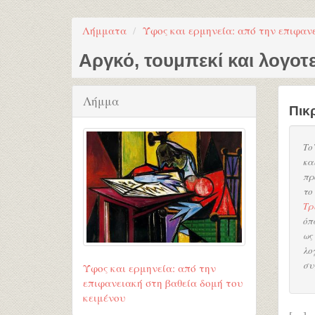
Λήμματα
Ύφος και ερμηνεία: από την επιφαν
Αργκό, τουμπεκί και λογοτ
Λήμμα
Πικ
Το
και
πρ
το
Τρ
όπ
ως
λο
συ
Ύφος και ερμηνεία: από την
επιφανειακή στη βαθεία δομή του
κειμένου
[…]