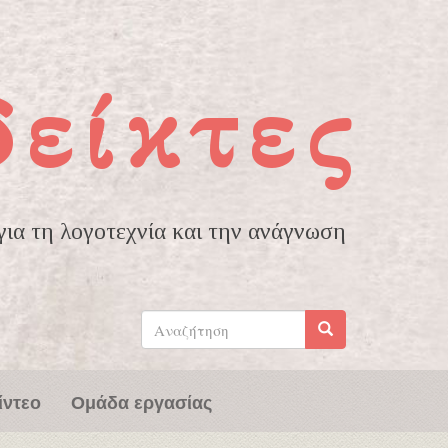
δείκτες
ια τη λογοτεχνία και την ανάγνωση
Φόρμα
αναζήτησης
Αναζήτηση
ίντεο
Ομάδα εργασίας