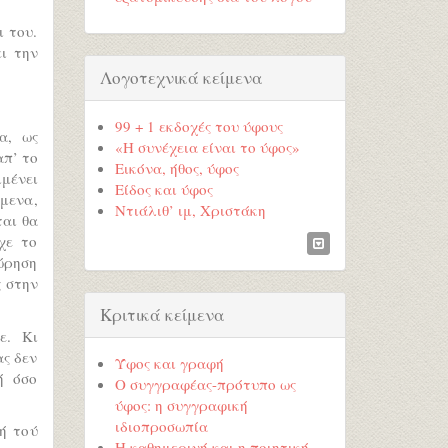
ι του.
ι την
Λογοτεχνικά κείμενα
99 + 1 εκδοχές του ύφους
α, ως
«Η συνέχεια είναι το ύφος»
απ’ το
Εικόνα, ήθος, ύφος
μένει
Είδος και ύφος
όμενα,
Ντιάλιθ’ ιμ, Χριστάκη
ται θα
χε το
ώρηση
ς στην
Κριτικά κείμενα
ε. Κι
ς δεν
Ύφος και γραφή
ή όσο
Ο συγγραφέας-πρότυπο ως
ύφος: η συγγραφική
ιδιοπροσωπία
πή τού
Η καθημερινή και η ποιητική