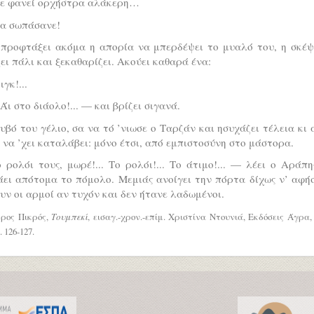
νε φανεί ορχήστρα αλάκερη…
λα σωπάσανε!
 προφτάξει ακόμα η απορία να μπερδέψει το μυαλό του, η σκέψ
ει πάλι και ξεκαθαρίζει. Ακούει καθαρά ένα:
γκ!...
Άι στο διάολο!... — και βρίζει σιγανά.
υβό του γέλιο, σα να τό ’νιωσε ο Ταρζάν και ησυχάζει τέλεια κι 
 να ’χει καταλάβει: μόνο έτσι, από εμπιστοσύνη στο μάστορα.
ρολόι τους, μωρέ!... Το ρολόι!... Το άτιμο!... — λέει ο Αράπη
ει απότομα το πόμολο. Μεμιάς ανοίγει την πόρτα δίχως ν’ αφή
υν οι αρμοί αν τυχόν και δεν ήτανε λαδωμένοι.
ρος Πικρός,
Τουμπεκί
, εισαγ.-χρον.-επίμ. Χριστίνα Ντουνιά, Εκδόσεις Άγρα
. 126-127.