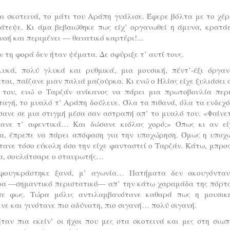
ι σκοτεινά, το μάτι του Αράπη γυάλισε. Έφερε βόλτα με το χέρ
άτεψε. Κι άμα βεβαιώθηκε πως είχ’ οργανωθεί η άμυνα, κρατάε
οή και περιμένει — θανατικό καρτέρι!...
 τη φορά δεν ήταν ψέματα. Δε σφύριξε τ’ αυτί τους.
υκά, πολύ γλυκά και ρυθμικά, μια μουσική, πέντ’-έξι όργαν
ται, παίζανε μιαν παλιά μαζούρκα. Κι ενώ ο Ηλίας είχε ξυλιάσει 
 του, ενώ ο Ταρζάν ανίκανος να πάρει μια πρωτοβουλία περι
αγή, το μυαλό τ’ Αράπη δούλευε. Όλα τα πιθανά, όλα τα ενδεχ
ανε σε μια στιγμή μέσα σαν αστραπή απ’ το μυαλό του. «Φαίνε
σανε τ’ αφεντικά… Και δώσανε κιόλας χορό;» Όπως κι αν εί
α, έπρεπε να πάρει απόφαση για την υποχώρηση. Όμως η υποχ
τανε τόσο εύκολη όσο την είχε φανταστεί ο Ταρζάν. Κάτω, μπρο
α, σουλάτσαρε ο σταυρωτής…
φουγκράστηκε ξανά, μ’ αγωνία… Πατήματα δεν ακουγόνταν
ρα —σημαντικό περιστατικό— απ’ την κάτω χαραμάδα της πόρτα
πε φως. Τώρα μόλις αντιλαμβανότανε καθαρά πως η μουσικ
νε και γινότανε πιο αδύνατη, πιο σιγανή… πολύ σιγανή.
ταν πια εκείν’ οι ήχοι που μες στα σκοτεινά και μες στη σιω