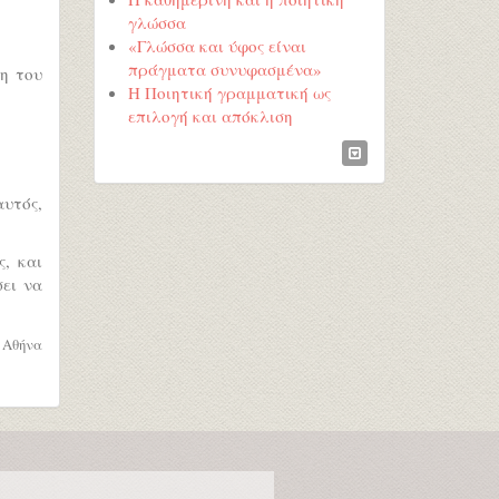
γλώσσα
«Γλώσσα και ύφος είναι
πράγματα συνυφασμένα»
η του
Η Ποιητική γραμματική ως
επιλογή και απόκλιση
αυτός,
ς, και
σει να
, Αθήνα