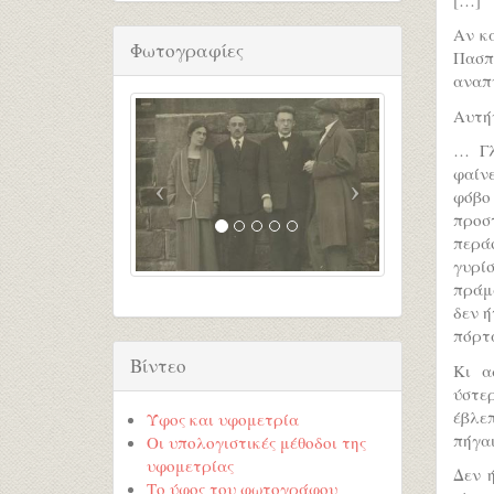
Αν κα
Φωτογραφίες
Πασπ
αναπν
Αυτήν
… Γλ
φαίνε
φόβο
προστ
περάσ
γυρί
πράμ
δεν ή
πόρτ
Βίντεο
Κι α
ύστε
έβλε
Ύφος και υφομετρία
πήγαι
Οι υπολογιστικές μέθοδοι της
υφομετρίας
Δεν ή
Το ύφος του φωτογράφου