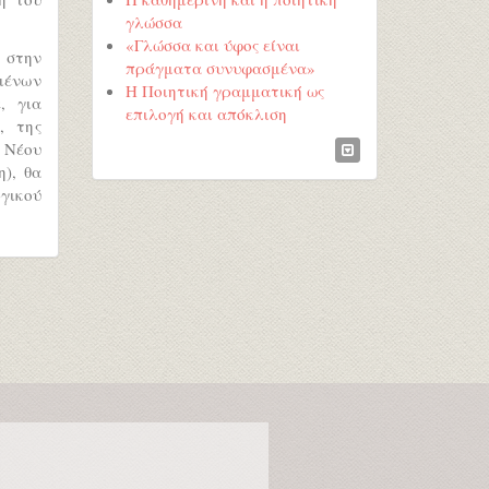
γλώσσα
«Γλώσσα και ύφος είναι
 στην
πράγματα συνυφασμένα»
μένων
Η Ποιητική γραμματική ως
, για
επιλογή και απόκλιση
, της
 Νέου
), θα
γικού