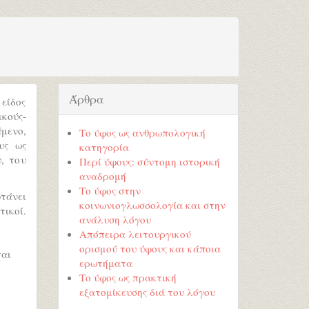
Άρθρα
 είδος
κούς-
ύμενο,
Το ύφος ως ανθρωπολογική
υς ως
κατηγορία
, του
Περί ύφους: σύντομη ιστορική
αναδρομή
Το ύφος στην
τάνει
κοινωνιογλωσσολογία και στην
ικοί.
ανάλυση λόγου
Απόπειρα λειτουργικού
ορισμού του ύφους και κάποια
ται
ερωτήματα
Το ύφος ως πρακτική
εξατομίκευσης διά του λόγου