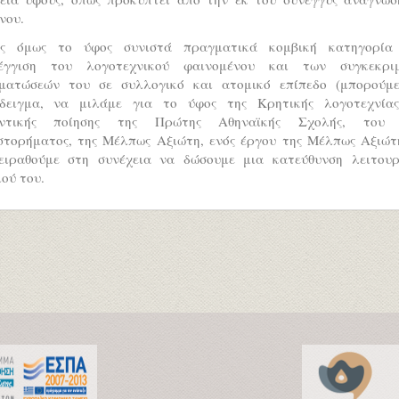
νου.
ς όμως το ύφος συνιστά πραγματικά κομβική κατηγορία
έγγιση του λογοτεχνικού φαινομένου και των συγκεκρι
ματώσεών του σε συλλογικό και ατομικό επίπεδο (μπορούμε
δειγμα, να μιλάμε για το ύφος της Κρητικής λογοτεχνίας
ντικής ποίησης της Πρώτης Αθηναϊκής Σχολής, του
στορήματος, της Μέλπως Αξιώτη, ενός έργου της Μέλπως Αξιώτη
ειραθούμε στη συνέχεια να δώσουμε μια κατεύθυνση λειτουρ
ού του.