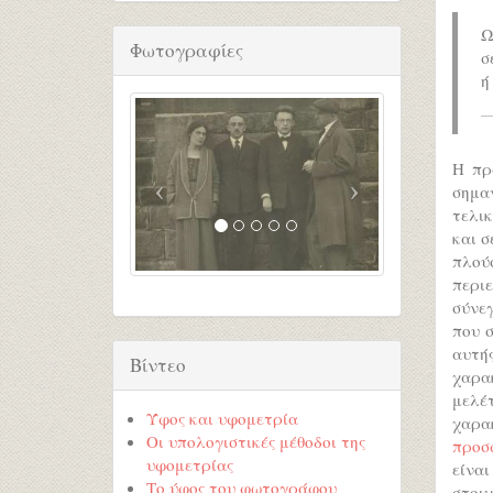
Ω
Φωτογραφίες
σ
ή
Η πρ
σημα
τελι
και σ
πλούσ
περι
σύνεγ
που σ
αυτή
Βίντεο
χαρα
μελέ
Ύφος και υφομετρία
χαρα
Οι υπολογιστικές μέθοδοι της
προσ
υφομετρίας
είνα
Το ύφος του φωτογράφου
στοι