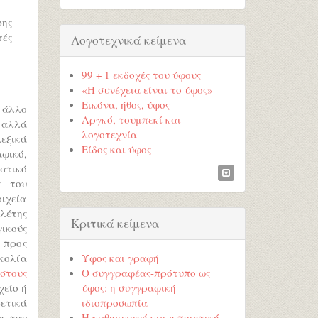
σης
τές
Λογοτεχνικά κείμενα
99 + 1 εκδοχές του ύφους
«Η συνέχεια είναι το ύφος»
Εικόνα, ήθος, ύφος
 άλλο
Αργκό, τουμπεκί και
 αλλά
λογοτεχνία
εξικά
Είδος και ύφος
αφικό,
ματικό
κ του
οιχεία
ελέτης
Κριτικά κείμενα
ικούς
 προς
Ύφος και γραφή
κολία
Ο συγγραφέας-πρότυπο ως
στους
ύφος: η συγγραφική
χείο ή
ιδιοπροσωπία
ετικά
Η καθημερινή και η ποιητική
η του