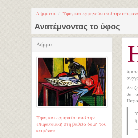
Λήμματα
Ύφος και ερμηνεία: από την επιφαν
Ανατέμνοντας το ύφος
Λήμμα
πρακ
συγγρ
Αν ξ
σε α
Παρα
Ύ
Ύφος και ερμηνεία: από την
η
επιφανειακή στη βαθεία δομή του
κειμένου