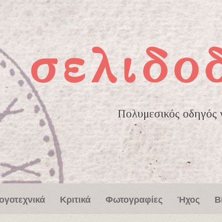
σελιδο
Πολυμεσικός οδηγός γ
ογοτεχνικά
Κριτικά
Φωτογραφίες
Ήχος
Β