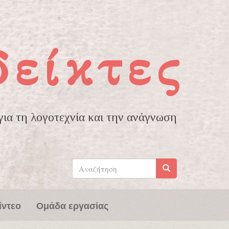
δείκτες
ια τη λογοτεχνία και την ανάγνωση
Φόρμα
αναζήτησης
Αναζήτηση
ίντεο
Ομάδα εργασίας