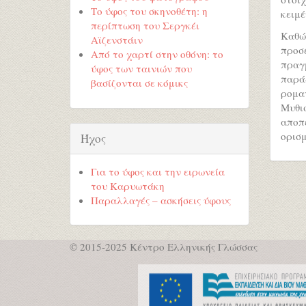
Το ύφος του σκηνοθέτη: η
κειμέ
περίπτωση του Σεργκέι
Καθώ
Αϊζενστάιν
προσ
Από το χαρτί στην οθόνη: το
πραγ
ύφος των ταινιών που
παρά
βασίζονται σε κόμικς
ρομα
Μυθι
αποπ
ορισμ
Ήχος
Για το ύφος και την ειρωνεία
του Καρυωτάκη
Παραλλαγές – ασκήσεις ύφους
© 2015-2025 Κέντρο Ελληνικής Γλώσσας