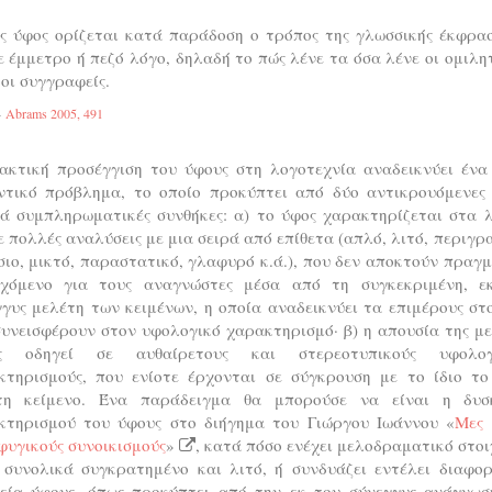
ς ύφος ορίζεται κατά παράδοση ο τρόπος της γλωσσικής έκφρα
ε έμμετρο ή πεζό λόγο, δηλαδή το πώς λένε τα όσα λένε οι ομιλη
 οι συγγραφείς.
Abrams 2005, 491
ακτική προσέγγιση του ύφους στη λογοτεχνία αναδεικνύει ένα
ντικό πρόβλημα, το οποίο προκύπτει από δύο αντικρουόμενες
κά συμπληρωματικές συνθήκες: α) το ύφος χαρακτηρίζεται στα λ
ε πολλές αναλύσεις με μια σειρά από επίθετα (απλό, λιτό, περιγρ
ιο, μικτό, παραστατικό, γλαφυρό κ.ά.), που δεν αποκτούν πραγ
εχόμενο για τους αναγνώστες μέσα από τη συγκεκριμένη, ε
γυς μελέτη των κειμένων, η οποία αναδεικνύει τα επιμέρους στ
υνεισφέρουν στον υφολογικό χαρακτηρισμό· β) η απουσία της μ
ς οδηγεί σε αυθαίρετους και στερεοτυπικούς υφολογ
κτηρισμούς, που ενίοτε έρχονται σε σύγκρουση με το ίδιο το
τη κείμενο. Ένα παράδειγμα θα μπορούσε να είναι η δυσ
κτηρισμού του ύφους στο διήγημα του Γιώργου Ιωάννου «
Μες 
φυγικούς συνοικισμούς
»
, κατά πόσο ενέχει μελοδραματικό στοι
ι συνολικά συγκρατημένο και λιτό, ή συνδυάζει εντέλει διαφορ
χεία ύφους, όπως προκύπτει από την εκ του σύνεγγυς ανάγνωσ