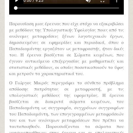
Παρουσίαση μιας έρευνας που είχε στόχο να εξακριβώσει
με μεθόδους της Υπολογιστικής Υφολογίας ποιες από τις
ανώνυμες μεταφράσεις ξένων λογοτεχνικών έργων,
δημοσιευμένες σε εφημερίδες και περιοδικά, όπου ο
Παπαδιαμάντης εργαζόταν ως μεταφραστής, ήταν δικές
του. Η έρευνα βασίζεται σε Σώματα κειμένων, που
έγιναν αντικείμενο επεξεργασίας με μαθηματικές και
στατιστικές μεθόδους, οι οποίες ποσοτικοποιούν το ύφος
και μετρούν τα χαρακτηριστικά του.
Ο Γιώργος Μικρός περιγράφει το σύνθετο πρόβλημα
απόδοσης πατρότητας σε μεταφραστή, με τις
υπολογιστικές μεθόδους της υφομετρίας. Η έρευνα
βασίζεται σε διακριτά σώματα κειμένων, του
Παπαδιαμάντη ως συγγραφέα, συγχρόνων συγγραφέων
του Παπαδιαμάντη, των υπογεγραμμένων μεταφράσεών
του και των ανώνυμων μεταφράσεων που πρέπει να
ταυτοποιηθούν. Παρουσιάζονται τα σώματα που
χρησιμοποιήθηκαν στην έρευνα και οι υπολογιστικές