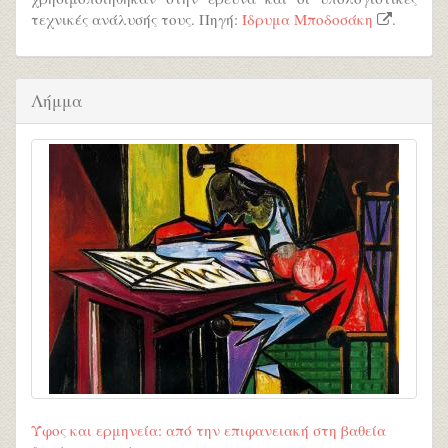
τεχνικές ανάλυσής τους. Πηγή:
Ίδρυμα Μποδοσάκη
.
Λήμμα
Ύφος και ερμηνεία: από την επιφανειακή στη βαθεία