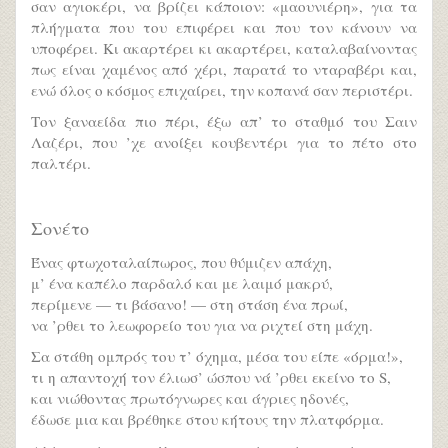
σαν αγιοκέρι, να βρίζει κάποιον: «μαουνιέρη», για τα
πλήγματα που του επιφέρει και που τον κάνουν να
υποφέρει. Κι ακαρτέρει κι ακαρτέρει, καταλαβαίνοντας
πως είναι χαμένος από χέρι, παρατά το νταραβέρι και,
ενώ όλος ο κόσμος επιχαίρει, την κοπανά σαν περιστέρι.
Τον ξαναείδα πιο πέρι, έξω απ’ το σταθμό του Σαιν
Λαζέρι, που ’χε ανοίξει κουβεντέρι για το πέτο στο
παλτέρι.
Σονέτο
Ένας φτωχοταλαίπωρος, που θύμιζεν απάχη,
μ’ ένα καπέλο παρδαλό και με λαιμό μακρύ,
περίμενε — τι βάσανο! — στη στάση ένα πρωί,
να ’ρθει το λεωφορείο του για να ριχτεί στη μάχη.
Σα στάθη ομπρός του τ’ όχημα, μέσα του είπε «όρμα!»,
τι η απαντοχή τον έλιωσ’ ώσπου νά ’ρθει εκείνο το S,
και νιώθοντας πρωτόγνωρες και άγριες ηδονές,
έδωσε μια και βρέθηκε στου κήτους την πλατφόρμα.