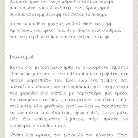
Αλίμονο όμως του ’λαχε μπροστά του ένα γομάρι,
που μια, δυο, τρεις δεν άντεξε, τον έβρισε αφού
σε κάθε απότομη στροφή του πάταε το ποδάρι,
μα πήε και κάθισε μακριά, να διαλυθούν τα νέφη.
Αργότερα, ένας φίλος του, στην πόρτα ενός σταθμού,
για ένα μικρό σκατόκουμπο του χάλασε το κέφι.
Ιταλισμοί
Κοντά στο μετσοτζόρνο ήρθε το λεωφορέττο. Αβάντι!
είπα μέσα μου και μ’ ένα σάλτο ήμουνα τροβάτος στο
γκρίζο μαρσεπιέτο του. Εκεί είδα ένα τζόβενο σαν
αρλεκίνο: λούνγκος σαν κατσαβίδι και πάνω στην τέστα
του φορούσε ένα καπέλο με γαρνιτούρα μία τρέσα.
Ξαφνικαμέντε, τα ’βαλε με τον βιτσίνο του (ένα σινιόρε
ντελικάτο, όλο φινέτσα), γιατί — λέει — του πατούσε
τα ποδαρίνια του. Καπάτσος όμως καθώς ήτανε, μόλις
είδε ένα καθισματίνο λίμπερο, πήγε πρέστο να
ριποζάρει τον καβάλο του.
Ντόπο δυο ωρίνες, τον ξαναείδα τον κανάγια. Ήταν