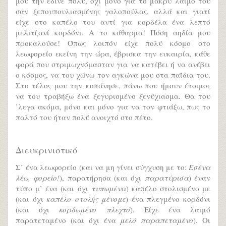
μου την έδινε πολύ, όχι μόνο για το μακρύ λαιμό του
σαν ξεπουπουλιασμένης γαλοπούλας, αλλά και γιατί
είχε στο καπέλο του αντί για κορδέλα ένα λεπτό
μελιτζανί κορδόνι. Α το κάθαρμα! Πόση αηδία μου
προκαλούσε! Όπως λοιπόν είχε πολύ κόσμο στο
λεωφορείο εκείνη την ώρα, έβρισκα την ευκαιρία, κάθε
φορά που στριμωχνόμασταν για να κατέβει ή να ανέβει
ο κόσμος, να του χώνω τον αγκώνα μου στα παΐδια του.
Στο τέλος μου την κοπάνησε, πάνω που ήμουν έτοιμος
να του τραβήξω ένα ξεγυρισμένο ξενύχιασμα. Θα του
’λεγα ακόμα, μόνο και μόνο για να τον φτιάξω, πως το
παλτό του ήταν πολύ ανοιχτό στο πέτο.
Διευκρινιστικό
Σ’ ένα λεωφορείο (και να μη γίνει σύγχυση με το:
Εσένα
λέω, φορείο!
), παρατήρησα (και όχι
παρατύρισα
) έναν
τύπο μ’ ένα (και όχι
τυπωμένα
) καπέλο στολισμένο με
(και όχι
καπέλο στολής μένομε
) ένα πλεγμένο κορδόνι
(και όχι
κορδωμένο πλεχτό
). Είχε ένα λαιμό
παρατεταμένο (και όχι ένα
μελό παραπεταμένο
). Οι