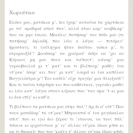
Χωριάτικο
Ελόου μας, ματάκια μ’, διν ίχαμ’ αυτούνα τα χαρτάκια
με τσ’ αριθιμοί απού παν’, αλλά στου καρ’ ανιβίκαμ’
που να μην έσωνε. Μουόλις πατήσαμ’ του πόδι μας (τι
πατήσαμ’ δηλαδή, που λέει ο λόγος — πιτάμεν’
ήμασταν), τι ζούληγμα ήταν δαύτου γιόκα μ’, τι
στριμουξίδ’! Δουόσαμ’ τα χριέματ’ δόξα να ’χει ου
Κύριους μη μας πουν και τιέπουτ’, κάναμ’ μια
γυρουβουλιά μι τ’ ματ’ και τι βλέπουμ’ μαθές: ίνα
ντ’ρεκ’ ίσαμ’ κει παν’ μι κατ’ λαιμά κι ίνα καπέλου
Βαγγελίστρα μ’! Του καπέλ’ είχε τριγύρ’ μια πλιεξούδ’!
Και τι τούνα τσίμπησε κει που καθόντανε, γυρνάει μαθές
κι λέει κατ’ λόγια στουν κύριου που ’ταν σμα ’τ κι μια
κι δυο ιπίγ’ κι καθ’σ.
Τι βλέπουν τα ματάκια μας στην πολ’! Αμ δι σ’ είπ’! Που
τουν ματάδαμ’ το ντ’ρεκ! Μπρουστά σ’ ίνα μεγάααλου
σπιτ’ που κι ιγώ διν ξέρου τι ’ντουνα, να τους πάλ’
πάαινε κι ιρχούντανε μ’ ιν’ άλλου ντ’ρεκ ίδιου μπόι κι
αμ τι θαρρείς που του ’κρέεν τ’ άλλου ντ’ρεκ ίδιου μπόι;