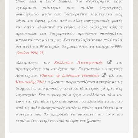
Όπως λέει η Carol Sanders, στο συγκεκριμένο έργο
«γινόμαστε μάρτυρες μιας πράξης λογοτεχνικής
δημιουργίας· μέσα από διαφορετικά λογοτεχνικά είδη
λόγου και ύφους, μέσα από ποικίλες αφηγηματικές φωνές
και απλά γλωσσικά παιχνίδια, ένας ολόκληρος κόσμος
προοπτικών και διαφορετικών προσώπων οικοδομείται
μπροστά στα μάτια μας. Και καταλαβαίνουμε πολύ καλά
ότι αντί για 99 ιστορίες θα μπορούσαν να υπάρχουν 999»
(
Sanders 1994, 91
).
«Σατράπης» του
Κολλεγίου Παταφυσικής
και
πρωτεργάτης στη συνέχεια του Εργαστηρίου Δυνητικής
Λογοτεχνίας (
Ouvroir de Littérature Potentielle
· βλ. και
Κυριακίδης 2016
), ο Queneau πειραματίζεται συνεχώς με τις
δεσμεύσεις
, που μπορούν να είναι ιδιαιτέρως γόνιμες στη
λογοτεχνία. Στο συγκεκριμένο έργο, εναλλάσσει τόνο και
ύφος και έχει ιδιαίτερο ενδιαφέρον να εξετάσει κανείς αν
από τις πολύ διαφορετικές αυτές ιστορίες αναδύεται μια
συνέχεια που θα μπορούσε να διακρίνει τον τόνο του
κειμένου/των κειμένων από το ύφος του Queneau.