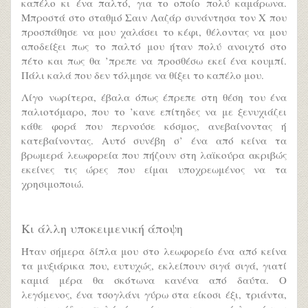
καπέλο κι ένα παλτό, για το οποίο πολύ καμάρωνα.
Μπροστά στο σταθμό Σαιν Λαζάρ συνάντησα τον Χ που
προσπάθησε να μου χαλάσει το κέφι, θέλοντας να μου
αποδείξει πως το παλτό μου ήταν πολύ ανοιχτό στο
πέτο και πως θα ’πρεπε να προσθέσω εκεί ένα κουμπί.
Πάλι καλά που δεν τόλμησε να θίξει το καπέλο μου.
Λίγο νωρίτερα, έβαλα όπως έπρεπε στη θέση του ένα
παλιοτόμαρο, που το ’κανε επίτηδες να με ξενυχιάζει
κάθε φορά που περνούσε κόσμος, ανεβαίνοντας ή
κατεβαίνοντας. Αυτό συνέβη σ’ ένα από κείνα τα
βρωμερά λεωφορεία που πήζουν στη λαϊκούρα ακριβώς
εκείνες τις ώρες που είμαι υποχρεωμένος να τα
χρησιμοποιώ.
Κι άλλη υποκειμενική άποψη
Ήταν σήμερα δίπλα μου στο λεωφορείο ένα από κείνα
τα μυξιάρικα που, ευτυχώς, εκλείπουν σιγά σιγά, γιατί
καμιά μέρα θα σκότωνα κανένα από δαύτα. Ο
λεγόμενος, ένα τσογλάνι γύρω στα είκοσι έξι, τριάντα,