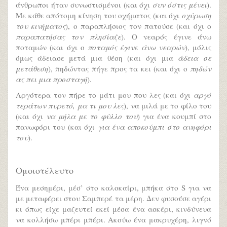
άνθρωποι ήταν συνωστισμένοι (και όχι
συν όστις μένει
).
Με κάθε απότομη κίνηση του οχήματος (και όχι
οχύρωση
του κινήματος
), ο παραπλήσιος τον πατούσε (και όχι ο
παραπατήσας τον πλησίαζε
). Ο νεαρός έγινε άνω
ποταμών (και όχι ο
ποταμός έγινε άνω νεαρών
), μόλις
όμως άδειασε μετά μια θέση (και όχι μια
άδεια σε
μετάθεση
), πηδώντας πήγε προς τα κει (και όχι ο
πηδών
ας πει μια προσταγή
).
Αργότερα τον πήρε το μάτι μου που λες (και όχι
αργό
τεράτων πυρετό, μα τι μου λες
), να μιλά με το φίλο του
(και όχι
να μήλα με το φύλλο του
) για ένα κουμπί στο
πανωφόρι του (και όχι
για ένα αποκούμπι στο ανηφόρι
του
).
Ομοιοτέλευτο
Ένα μεσημέρι, μέσ’ στο καλοκαίρι, μπήκα στο S για να
με μεταφέρει στου Σαμπερέ τα μέρη. Δεν φυσούσε αγέρι
κι όπως είχε μαζευτεί εκεί μέσα ένα ασκέρι, κινδύνευα
να κολλήσω μπέρι μπέρι. Ακούω ένα μακρυχέρη, λιγνό