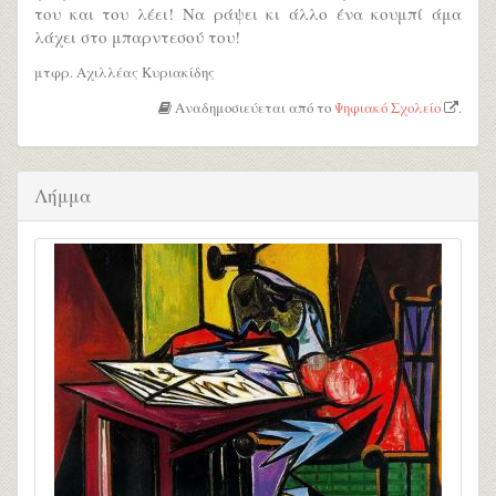
του και του λέει! Να ράψει κι άλλο ένα κουμπί άμα
λάχει στο μπαρντεσού του!
μτφρ. Αχιλλέας Κυριακίδης
Αναδημοσιεύεται από το
Ψηφιακό Σχολείο
.
Λήμμα