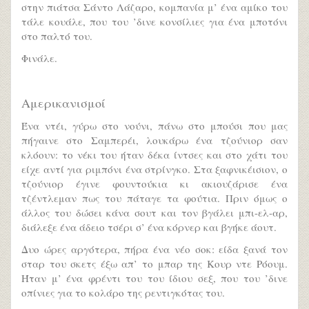
στην πιάτσα Σάντο Λάζαρο, κομπανία μ’ ένα αμίκο του
τάλε κουάλε, που του ’δινε κονσίλιες για ένα μποτόνι
στο παλτό του.
Φινάλε.
Αμερικανισμοί
Ένα ντέι, γύρω στο νούνι, πάνω στο μπούσι που μας
πήγαινε στο Σαμπερέι, λουκάρω ένα τζούνιορ σαν
κλόουν: το νέκι του ήταν δέκα ίντσες και στο χάτι του
είχε αντί για ριμπόνι ένα στρίνγκο. Στα ξαφνικέισιον, ο
τζούνιορ έγινε φουντούκια κι ακιουζάρισε ένα
τζέντλεμαν πως του πάταγε τα φούτια. Πριν όμως ο
άλλος του δώσει κάνα σουτ και τον βγάλει μπι-ελ-αρ,
διάλεξε ένα άδειο τσέρι σ’ ένα κόρνερ και βγήκε άουτ.
Δυο ώρες αργότερα, πήρα ένα νέο σοκ: είδα ξανά τον
σταρ του σκετς έξω απ’ το μπαρ της Κουρ ντε Ρόουμ.
Ήταν μ’ ένα φρέντι του του ίδιου σεξ, που του ’δινε
οπίνιες για το κολάρο της ρεντιγκότας του.