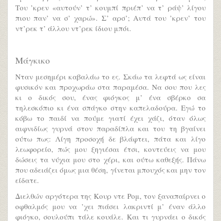
Του ’κρεν «αυτούν’ τ’ κουμπί πριέπ’ να τ’ ράψ’ λίγου
πιου παν’ να σ’ χαρώ». Σ’ αρσ’; Αυτά του ’κρεν’ του
ντ’ρεκ τ’ άλλου ντ’ρεκ ίδιου μπόι.
Μάγκικο
Νταν μεσημέρι καβαλάω το ες. Σκάω τα λεφτά ως είναι
φυσικόν και προχωράω στα παραμέσα. Να σου που λες
κι ο δικός σου, ένας φιόγκος μ’ ένα σβέρκο σα
τηλεσκόπιο κι ένα σπάγκο στην καπελαδούρα. Εγώ το
κόβω το παιδί να πούμε γιατί έχει χάζι, όταν όλως
αιφνιδίως γυρνά στον παραδίπλα και του τη βγαίνει
ούτω πως: Λίγη προσοχή δε βλάφτει, πάτα και λίγο
λεωφορείο, πώς μου ξηγιέσαι έτσι, κοντεύεις να μου
δώσεις τα νύχια μου στο χέρι, και ούτω καθεξής. Πάνω
που αδειάζει όμως μια θέση, γίνεται μπουχός και μην τον
είδατε.
Διελθών αργότερα της Κουρ ντε Ρομ, τον ξαναπαίρνει ο
οφθαλμός μου να ’χει πιάσει λακριντί μ’ έναν άλλο
φιόγκο, σουλούπι τάλε κουάλε. Και τι γυρνάει ο δικός