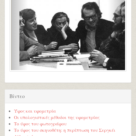
Βίντεο
Ύφος και υφομετρία
Οι υπολογιστικές μέθοδοι της υφομετρίας
Το ύφος του φωτογράφου
Το ύφος του σκηνοθέτη: η περίπτωση του Σεργκέι