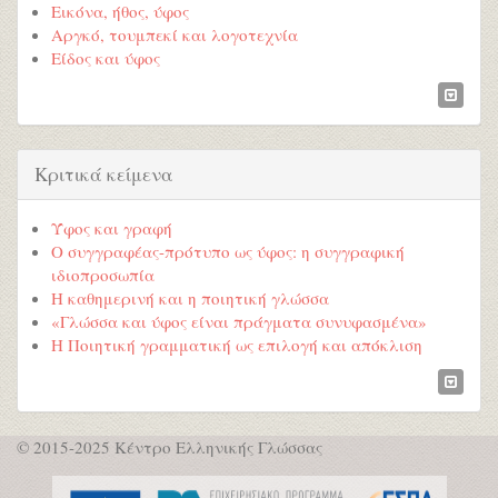
Εικόνα, ήθος, ύφος
Αργκό, τουμπεκί και λογοτεχνία
Είδος και ύφος
Κριτικά κείμενα
Ύφος και γραφή
Ο συγγραφέας-πρότυπο ως ύφος: η συγγραφική
ιδιοπροσωπία
Η καθημερινή και η ποιητική γλώσσα
«Γλώσσα και ύφος είναι πράγματα συνυφασμένα»
Η Ποιητική γραμματική ως επιλογή και απόκλιση
© 2015-2025 Κέντρο Ελληνικής Γλώσσας