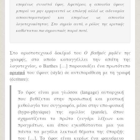
επομένως συνιστά ύφος. Αφετέρου, η απουσία ύφους
μπορεί να μην ερμηνευτεί ως επιλογή αλλά ως αδυναμία
αποαυτοματισμού και επομένως ως απουσία
λογοτεχνικότητας. Στο σημείο αυτό, ο ρόλος της κριτικής
καθίσταται πιο σημαντικός παρά ποτέ.
Στο αριστοτεχνικό δοκίμιό του
Ο βαθμός μηδέν της
γραφής
, στο οποίο καταγγέλλει την απάτη της
λογοτεχνίας, ο Barthes […] παρουσιάζει ένα πρωτότυπο
ορισμό
του ύφους (style) σε αντιπαράθεση με τη γραφή
(écriture):
Το ύφος είναι μια γλώσσα (langage) αυταρχική
που βυθίζεται στην προσωπική και μυστική
μυθολογία του συγγραφέα, μέσα στην υπο-φυσική
(hypo-physique) της ομιλίας (parole), όπου
σχηματίζεται το πρώτο ζευγάρι λέξεων και
πραγμάτων, και όπου εγκαθίστανται μια για
πάντα τα μεγάλα λεκτικά θέματα της ύπαρξής
του […]. Το ύφος είναι κυρίως ένα φαινόμενο