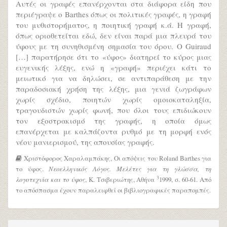
Αυτές οι γραφές επανέρχονται στα διάφορα είδη που
περιέγραψε ο Barthes όπως οι πολιτικές γραφές, η γραφή
του μυθιστορήματος, η ποιητική γραφή κ.ά. Η γραφή,
όπως οριοθετείται εδώ, δεν είναι παρά μια πλευρά του
ύφους με τη συνηθισμένη σημασία του όρου. Ο Guiraud
[…] παρατήρησε ότι το «ύφος» διατηρεί το κύρος μιας
ευγενικής λέξης, ενώ η «γραφή» περιέχει κάτι το
μειωτικό για να δηλώσει, σε αντιπαράθεση με την
παραδοσιακή χρήση της λέξης, μια γενιά ζωγράφων
χωρίς σχέδιο, ποιητών χωρίς ομοιοκαταληξία,
τραγουδιστών χωρίς φωνή, που όλοι τους επιδιώκουν
τον εξοστρακισμό της γραφής, η οποία όμως
επανέρχεται με καλπάζοντα ρυθμό με τη μορφή ενός
νέου μανιερισμού, της απουσίας γραφής.
Χριστόφορος Χαραλαμπάκης, Οι απόψεις του Roland Barthes για
το ύφος.
Νεοελληνικός Λόγος. Μελέτες για τη γλώσσα, τη
3
λογοτεχνία και το ύφος
, Κ. Τσιβεριώτης, Αθήνα
1999, σ. 60-61. Από
το απόσπασμα έχουν παραλειφθεί οι βιβλιογραφικές παραπομπές.